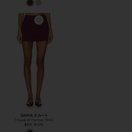
Favorite SAMIA スカート
SAMIA スカート
House of Harlow 1960
Previous price:
$90
$128