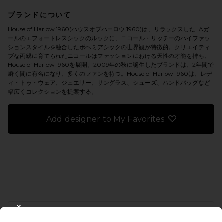
ブランドについて
House of Harlow 1960(ハウスオブハーロウ 1960)は、リラックスしたLAガ
ールのエフォートレスシックのルックに、ニコール・リッチーのハイファッ
ションスタイルを融合したボヘミアシックの世界観が特徴的。クリエイティ
ブな両親に育てられたニコールはファッションにおける天性の才能を持ち、
House of Harlow 1960を展開。2009年の秋に誕生したブランドは、2年間で
瞬く間に有名になり、多くのファンを持つ。House of Harlow 1960は、レデ
ィ・トゥ・ウェア、ジュエリー、サングラス、シューズ、ハンドバッグなど
幅広くコレクションを提案する。
Add designer to My Favorites
FOOTER
CLOSE MODAL
10%オフを取得しよう