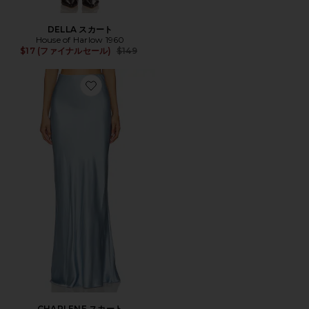
DELLA スカート
House of Harlow 1960
Previous price:
$17 (ファイナルセール)
$149
Favorite CHARLENE スカート
CHARLENE スカート