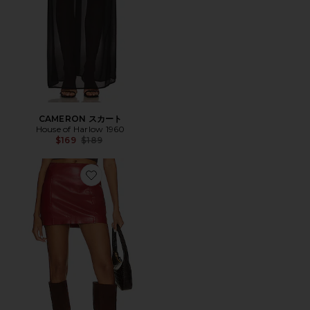
CAMERON スカート
House of Harlow 1960
Previous price:
$169
$189
Favorite BORDEAUX スカート