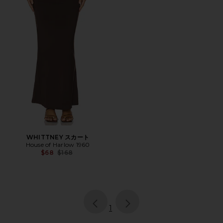
WHITTNEY スカート
House of Harlow 1960
Previous price:
$68
$168
page
of 1, currently selected
1