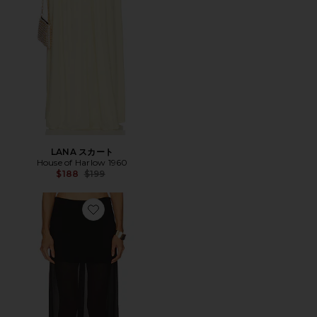
LANA スカート
House of Harlow 1960
Previous price:
$188
$199
Favorite CAMERON スカート