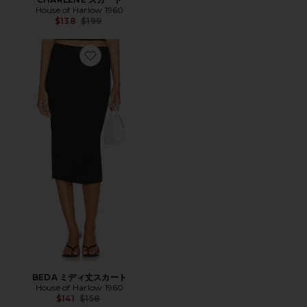
House of Harlow 1960
Previous price:
$138
$199
Favorite BEDA ミディ丈スカート
BEDA ミディ丈スカート
House of Harlow 1960
Previous price:
$141
$158