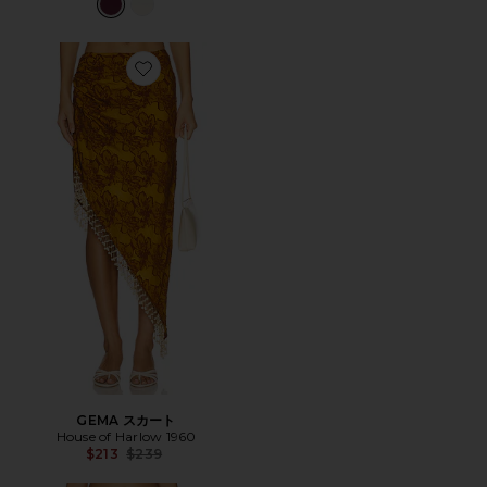
Favorite GEMA スカート
GEMA スカート
House of Harlow 1960
Previous price:
$213
$239