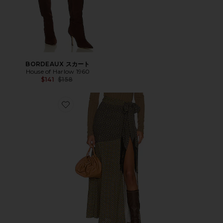
BORDEAUX スカート
House of Harlow 1960
Previous price:
$141
$158
Favorite GIORGIA スカート