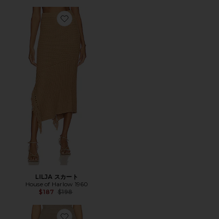
Favorite LILJA スカート
LILJA スカート
House of Harlow 1960
Previous price:
$187
$198