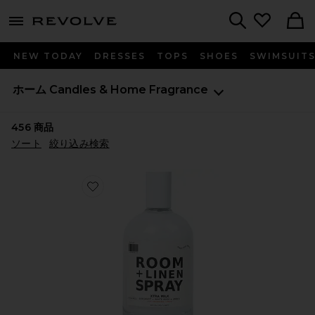
menu - shows more content
Revolve, Apparel & Fashion
Search
NEW TODAY
DRESSES
TOPS
SHOES
SWIMSUIT
ホーム
Candles & Home Fragrance
456
商品
ソート
絞り込み検索
Favorite MILK ルーム＋リネンスプレー