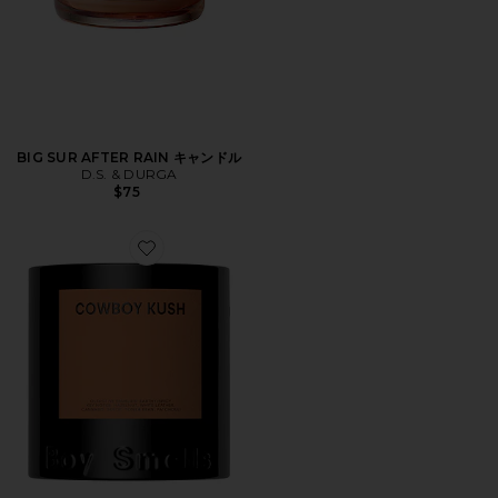
BIG SUR AFTER RAIN キャンドル
D.S. & DURGA
$75
Favorite COWBOY KUSH SCENTED CANDLE キャン