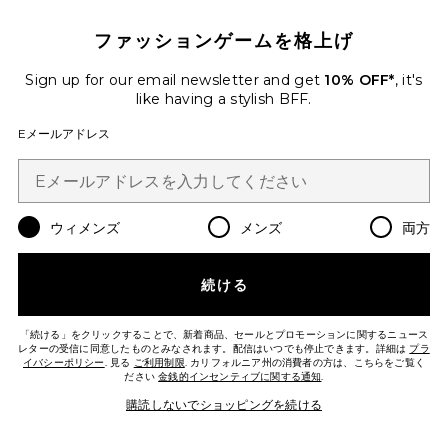
Favorite 車用エアフレッシュナー
ファッションゲームを格上げ
Sign up for our email newsletter and get
10% OFF*
, it's
like having a stylish BFF.
Eメールアドレス
ウィメンズ
メンズ
両方
続ける
ベストセラー
車用エアフレッシュナー
「続ける」をクリックすることで、新着商品、セールとプロモーションに関するニュース
D.S. & DURGA
レターの受信に同意したものとみなされます。配信はいつでも停止できます。詳細は
プラ
$15
イバシーポリシー
. 見る
ご利用制限
. カリフォルニア州の消費者の方は、こちらをご覧く
ださい
金銭的インセンティブに関する通知
.
購読しないでショッピングを続ける
Favorite LA PLAYA CANDLE キャンドル