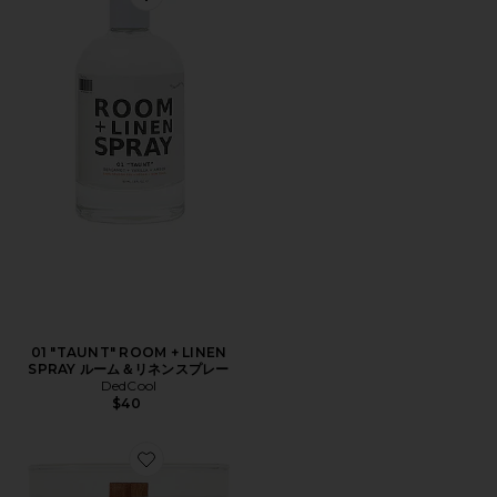
Favorite 01 "TAUNT" ROOM + LINEN SPRAY ル
01 "TAUNT" ROOM + LINEN
SPRAY ルーム＆リネンスプレー
DedCool
$40
Favorite ALO SIGNATURE 8OZ CANDLE キャンドル