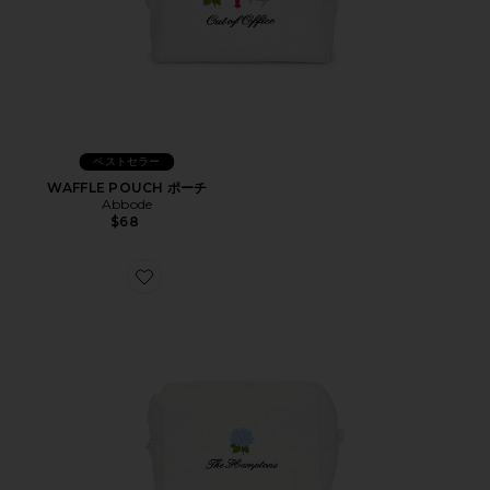
ベストセラー
WAFFLE POUCH ポーチ
Abbode
$68
Favorite The Hamptons Waffle Pouch