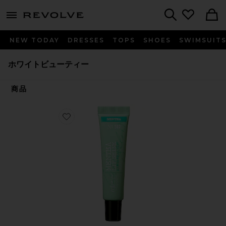
menu - shows more content
Revolve, Apparel & Fashion
Search
NEW TODAY
DRESSES
TOPS
SHOES
SWIMSUIT
ホワイトビューティー
商品
Favorite MENTHA リップバーム