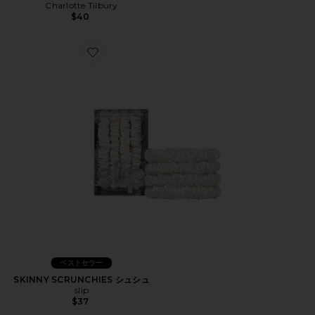
Charlotte Tilbury
$40
Favorite SKINNY SCRUNCHIES シュシュ
ベストセラー
SKINNY SCRUNCHIES シュシュ
slip
$37