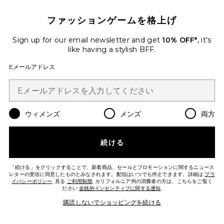
ファッションゲームを格上げ
Sign up for our email newsletter and get
10% OFF*
, it's
like having a stylish BFF.
Eメールアドレス
ウィメンズ
メンズ
両方
BELLA ヘアクリップ
petit moments
続ける
$40
「続ける」をクリックすることで、新着商品、セールとプロモーションに関するニュース
レターの受信に同意したものとみなされます。配信はいつでも停止できます。詳細は
Favorite QUEEN/STANDARD ピローケース
プラ
イバシーポリシー
. 見る
ご利用制限
. カリフォルニア州の消費者の方は、こちらをご覧く
ださい
金銭的インセンティブに関する通知
.
購読しないでショッピングを続ける