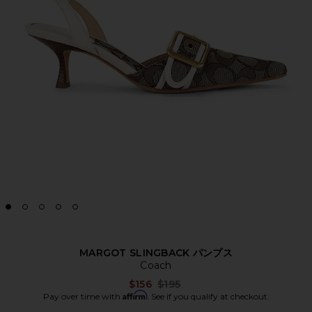
MARGOT SLINGBACK パンプス
Coach
Previous price:
$156
$195
Affirm
Pay over time with
. See if you qualify at checkout.