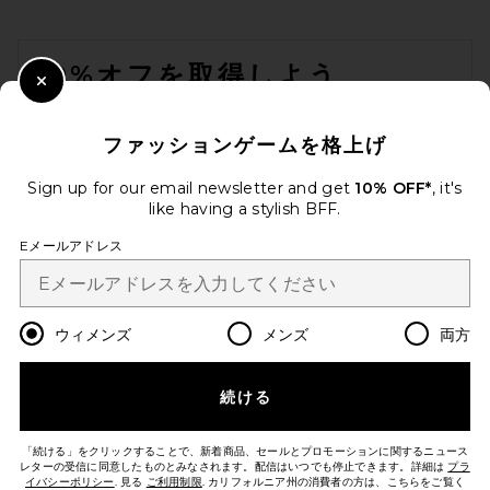
FOOTER
10%オフを取得しよう
Close Modal
メールを送信することにより、当社のニュースレターに登録。いつで
も配信停止できます。
プライバシーポリシー
ファッションゲームを格上げ
Email Address
Sign up for our email newsletter and get
10% OFF*
, it's
like having a stylish BFF.
Sign Up
Eメールアドレス
ja
USD
Change Country Regions Preferences
ウィメンズ
メンズ
両方
続ける
改善にご協力ください！
本日のお買い物に関する簡単なアンケートを実施しております
Let's Go!
「続ける」をクリックすることで、新着商品、セールとプロモーションに関するニュース
レターの受信に同意したものとみなされます。配信はいつでも停止できます。詳細は
プラ
イバシーポリシー
. 見る
ご利用制限
. カリフォルニア州の消費者の方は、こちらをご覧く