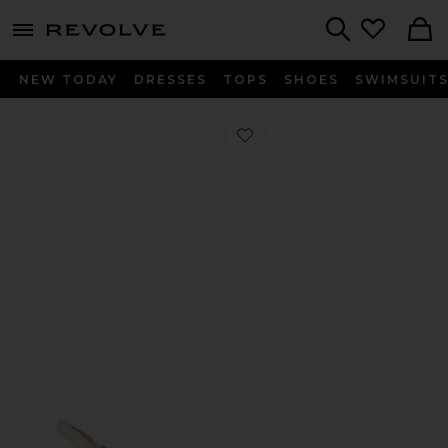
menu - shows more content
Revolve, Apparel & Fashion
Search
NEW TODAY
DRESSES
TOPS
SHOES
SWIMSUIT
お気に入り MARGOT SLINGBACK 