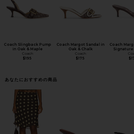
Coach Slingback Pump
Coach Margot Sandal in
Coach Margo
in Oak & Maple
Oak & Chalk
Signature
Coach
Coach
Co
$195
$175
$1
あなたにおすすめの商品