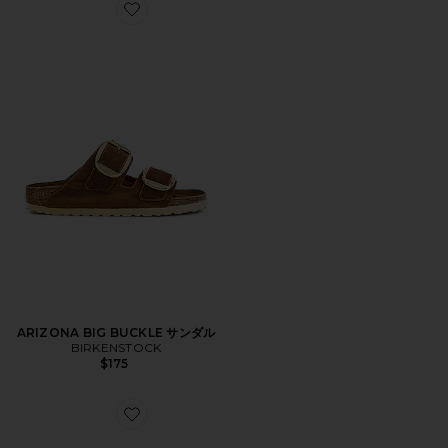
Favorite ARIZONA BIG BUCKLE サンダル
ARIZONA BIG BUCKLE サンダル
BIRKENSTOCK
$175
Favorite BARBADOS EVA スライド