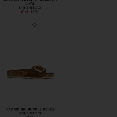
ンダル
BIRKENSTOCK
Previous price:
$145
$170
Favorite MADRID BIG BUCKLE サンダル
MADRID BIG BUCKLE サンダル
BIRKENSTOCK