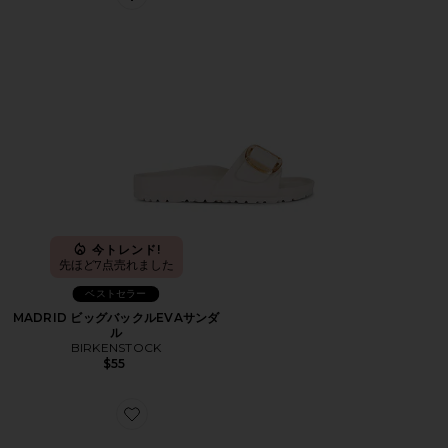
Favorite MADRID ビッグバックルEVAサンダル
今トレンド!
先ほど7点売れました
ベストセラー
MADRID ビッグバックルEVAサンダ
ル
BIRKENSTOCK
$55
Favorite BOSTON BIG BUCKLE クロッグ