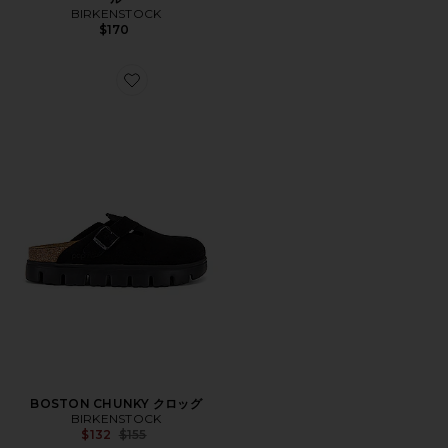
BIRKENSTOCK
$170
Favorite BOSTON CHUNKY クロッグ
BOSTON CHUNKY クロッグ
BIRKENSTOCK
Previous price:
$132
$155