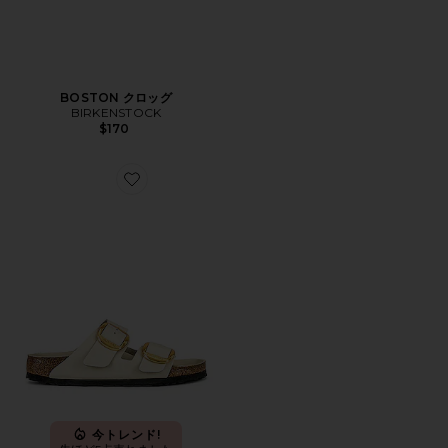
BOSTON クロッグ
BIRKENSTOCK
$170
Favorite ARIZONA サンダル
今トレンド!