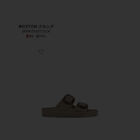
BOSTON クロッグ
BIRKENSTOCK
Previous price:
$94
$170
Favorite ARIZONA サンダル