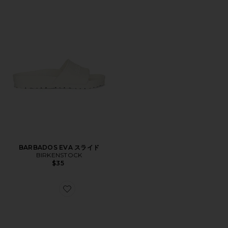
BARBADOS EVA スライド
BIRKENSTOCK
$35
Favorite MADRID EVA BIG BUCKLE サンダル