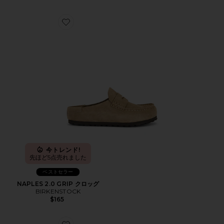
Favorite NAPLES 2.0 GRIP クロッグ
今トレンド!
先ほど5点売れました
ベストセラー
NAPLES 2.0 GRIP クロッグ
BIRKENSTOCK
$165