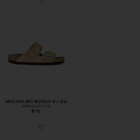
Favorite ARIZONA BIG BUCKLE サンダル
ARIZONA BIG BUCKLE サンダル
BIRKENSTOCK
$175
Favorite BOSTON EVA クロッグ