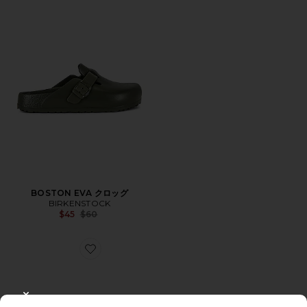
BOSTON EVA クロッグ
BIRKENSTOCK
Previous price:
$45
$60
Favorite ARIZONA BIG BUCKLE RAFFIA サンダル
CLOSE MODAL