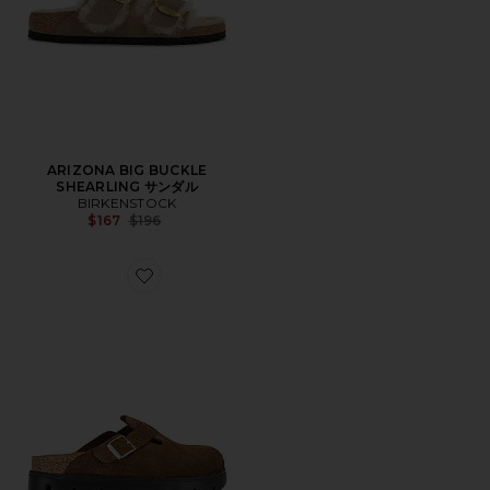
ARIZONA BIG BUCKLE
SHEARLING サンダル
BIRKENSTOCK
Previous price:
$167
$196
Favorite BOSTON CHUNKY クロッグ