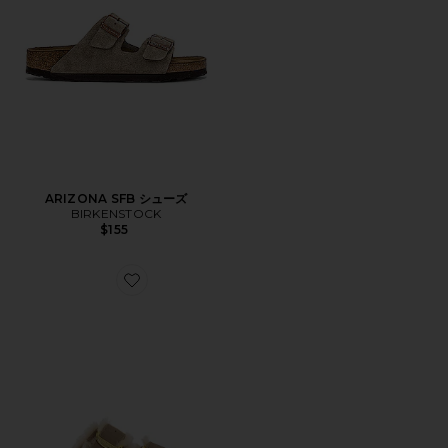
ARIZONA SFB シューズ
BIRKENSTOCK
$155
Favorite ARIZONA BIG BUCKLE SHEARLING サンダル