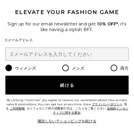
ELEVATE YOUR FASHION GAME
Sign up for our email newsletter and get
10% OFF*
, it's
like having a stylish BFF.
Eメールアドレス
ウィメンズ
メンズ
両方
ARIZONA BIG BUCKLE RAFFIA サ
ンダル
BIRKENSTOCK
続ける
$210
By clicking 'Continue' you agree to receive our newsletter about new arrivals,
Favorite ARIZONA EVA BIG BUCKLE サンダル
sales & promotions. You can opt out at any time. View
プライバシーポリシー
. 見
る
ご利用制限
. カリフォルニア州の消費者の方は、こちらをご覧ください
金銭的インセン
ティブに関する通知
.
購読しないでショッピングを続ける