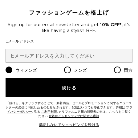
ファッションゲームを格上げ
Sign up for our email newsletter and get
10% OFF*
, it's
like having a stylish BFF.
Favorite PURE GREEK OLIVE 3-IN-1 NOURIS
Eメールアドレス
ウィメンズ
メンズ
両方
続ける
「続ける」をクリックすることで、新着商品、セールとプロモーションに関するニュース
レターの受信に同意したものとみなされます。配信はいつでも停止できます。詳細は
プラ
イバシーポリシー
. 見る
ご利用制限
. カリフォルニア州の消費者の方は、こちらをご覧く
ださい
金銭的インセンティブに関する通知
.
購読しないでショッピングを続ける
PURE GREEK OLIVE 3-IN-1
NOURISHING OIL ピュアグリークオ