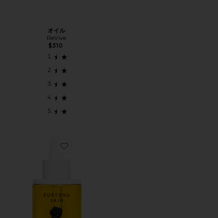
オイル
ReVive
$310
Favorite BIPHASE MOISTURIZING OIL モイスチャ