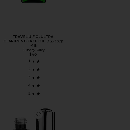
TRAVEL U.F.O. ULTRA-
CLARIFYING FACE OIL フェイスオ
イル
Sunday Riley
$40
Favorite CELESTIAL BLACK DAMOND フェイスオイル