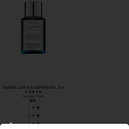
TRAVEL LUNA SLEEPING OIL フェ
イスオイル
Sunday Riley
$55
CLOSE MODAL