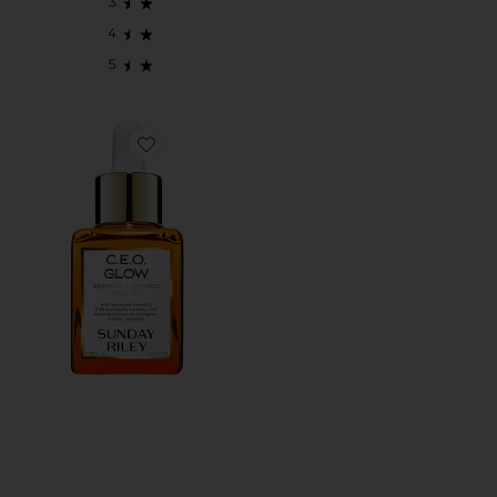
Favorite C.E.O. GLOW VITAMIN C + TURMERIC F