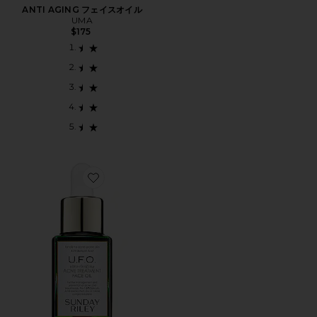
ANTI AGING フェイスオイル
UMA
$175
Favorite TRAVEL U.F.O. ULTRA-CLARIFYING FAC