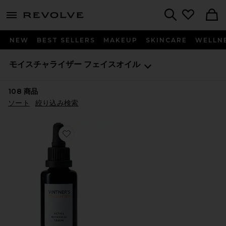
menu - shows more content
Revolve, Apparel & Fashion
Search
NEW
BEST SELLERS
MAKEUP
SKINCARE
WELLN
モイスチャライザー
フェイスオイル
108
商品
ソート
絞り込み検索
Favorite ACTIVE BOTANICAL 美容液