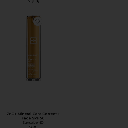
Favorite ZnO+ Mineral Care Correct + Fade SPF 50
ZnO+ Mineral Care Correct +
Fade SPF 50
SunsolveMD
$88