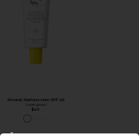
Favorite Mineral Mattescreen SPF 40
Mineral Mattescreen SPF 40
Supergoop!
$40
CLOSE MODAL