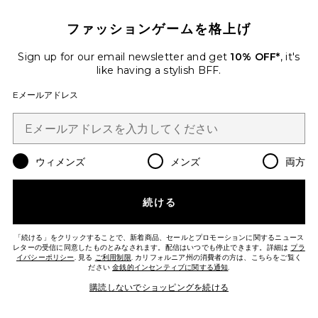
Favorite EVERY. SINGLE. FACE. WATERY LOTIO
ファッションゲームを格上げ
Sign up for our email newsletter and get
10% OFF*
, it's
like having a stylish BFF.
Eメールアドレス
ウィメンズ
メンズ
両方
続ける
ベストセラー
EVERY. SINGLE. FACE. WATERY
LOTION SPF 50 ウォータリーローシ
「続ける」をクリックすることで、新着商品、セールとプロモーションに関するニュース
ョン SPF50
レターの受信に同意したものとみなされます。配信はいつでも停止できます。詳細は
プラ
Supergoop!
イバシーポリシー
. 見る
ご利用制限
. カリフォルニア州の消費者の方は、こちらをご覧く
$34
ださい
金銭的インセンティブに関する通知
.
購読しないでショッピングを続ける