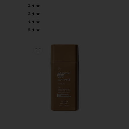
Favorite SUNLESS TAN DAILY SELF-TANNER セルフ