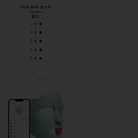
GUA SHA カッサ
Sacheu
$32
Favorite Q-REJUVALIGH LEDマスク