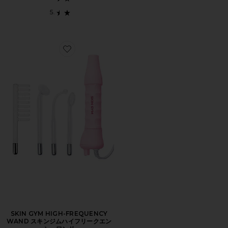
Favorite SKIN GYM HIGH-FREQUENCY WAN
SKIN GYM HIGH-FREQUENCY
WAND スキンジムハイフリークエン