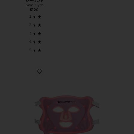
シーワンド
Skin Gym
$120
Favorite PRO LED LIGHT THERAPY MASK ライト