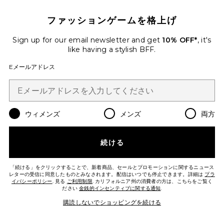
ファッションゲームを格上げ
Sign up for our email newsletter and get
10% OFF*
, it's
like having a stylish BFF.
Eメールアドレス
WRINKLIT LED MASK LEDマスク
Skin Gym
$99
ウィメンズ
メンズ
両方
続ける
「続ける」をクリックすることで、新着商品、セールとプロモーションに関するニュース
レターの受信に同意したものとみなされます。配信はいつでも停止できます。詳細は
プラ
イバシーポリシー
. 見る
ご利用制限
. カリフォルニア州の消費者の方は、こちらをご覧く
ださい
金銭的インセンティブに関する通知
.
Favorite DRX SPECTRALITE EYECARE MAX
購読しないでショッピングを続ける