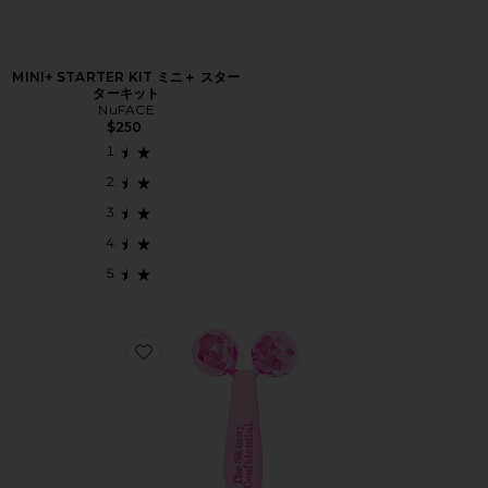
MINI+ STARTER KIT ミニ＋ スター
ターキット
NuFACE
$250
Favorite PINK BALLS FACIAL MASSAGER フェ