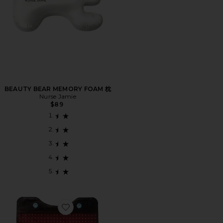
BEAUTY BEAR MEMORY FOAM 枕
Nurse Jamie
$89
Favorite FULL BODY RED LIGHT MAT レッドライトマ