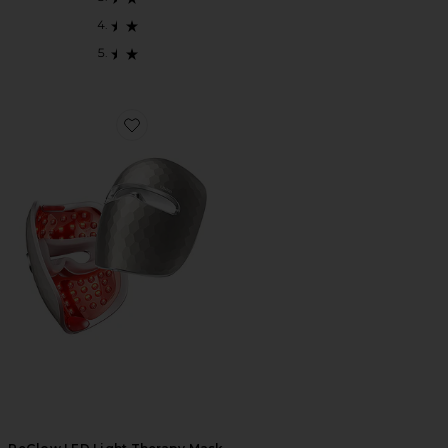
Favorite ReGlow LED Light Therapy Mask