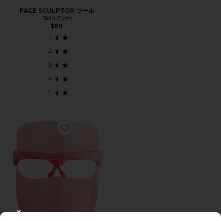
FACE SCULPTOR ツール
Skin Gym
$69
Favorite WRINKLIT LED MASK LEDマスク
CLOSE MODAL