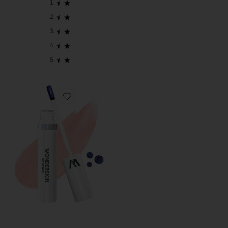
Favorite WONDER BLADING ALL-DAY LIP STAIN 