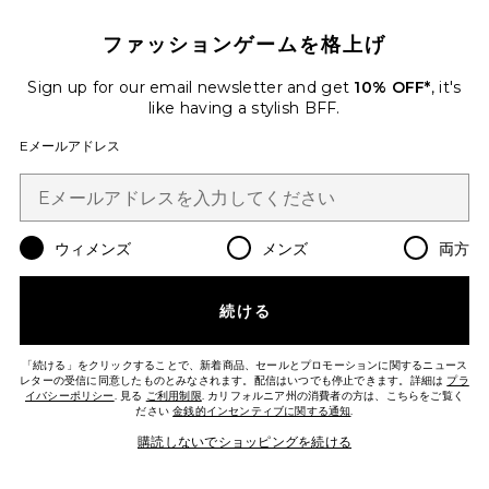
MY DREAM LIPSTICK リップスティ
ファッションゲームを格上げ
ック
Natasha Denona
$27
Sign up for our email newsletter and get
10% OFF*
, it's
like having a stylish BFF.
Eメールアドレス
Favorite SWEET SPOT GLOSSY LIP STAIN 
ウィメンズ
メンズ
両方
続ける
「続ける」をクリックすることで、新着商品、セールとプロモーションに関するニュース
レターの受信に同意したものとみなされます。配信はいつでも停止できます。詳細は
プラ
イバシーポリシー
. 見る
ご利用制限
. カリフォルニア州の消費者の方は、こちらをご覧く
ださい
金銭的インセンティブに関する通知
.
購読しないでショッピングを続ける
SWEET SPOT GLOSSY LIP STAIN