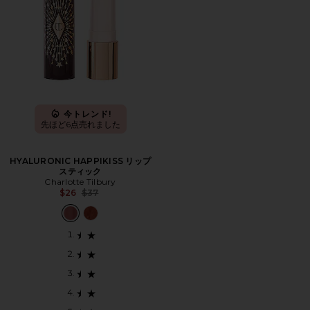
今トレンド!
先ほど6点売れました
HYALURONIC HAPPIKISS リップ
スティック
Charlotte Tilbury
Previous price:
$26
$37