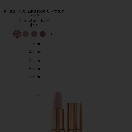
K.I.S.S.I.N.G. LIPSTICK リップステ
ィック
Charlotte Tilbury
$37
PLUS ICON TO SEE MORE OPTIONS F
Favorite HOT LIPS リップスティック