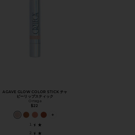
AGAVE GLOW COLOR STICK チャ
ビーリップスティック
Ortega
$22
PLUS ICON TO SEE MORE OPTIONS