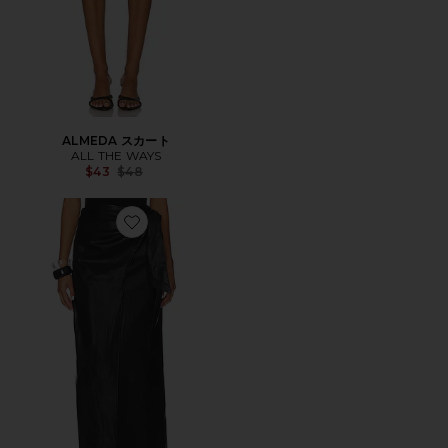
ALMEDA スカート
ALL THE WAYS
Previous price:
$43
$48
Favorite KASSIDY スカート