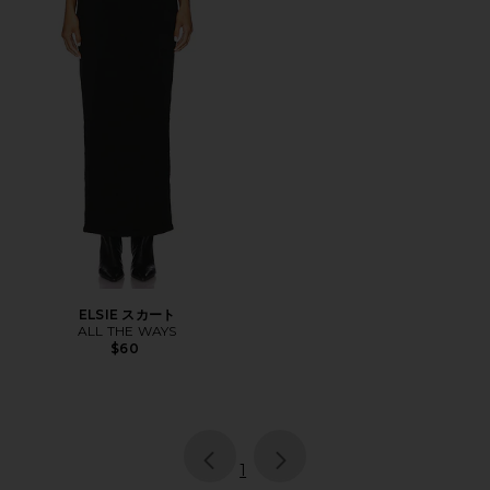
ELSIE スカート
ALL THE WAYS
$60
page
of 1, currently selected
1