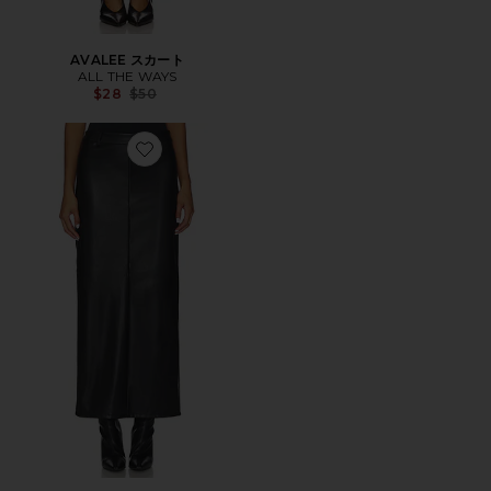
AVALEE スカート
ALL THE WAYS
Previous price:
$28
$50
Favorite KAYLA スカート