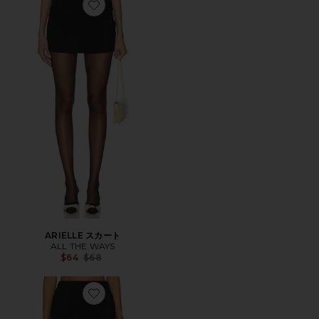
Favorite ARIELLE スカート
ARIELLE スカート
ALL THE WAYS
Previous price:
$64
$68
Favorite ELSIE スカート