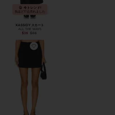
今トレンド!
先ほど17点売れました
KASSIDY スカート
ALL THE WAYS
Previous price:
$36
$88
Favorite AVALEE スカート