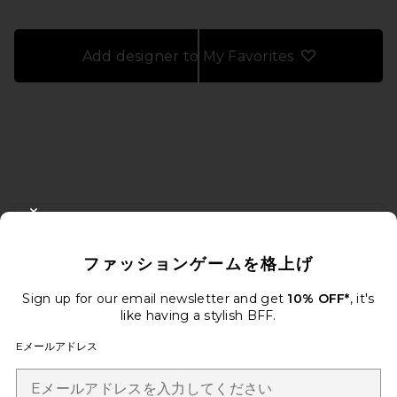
Add designer to My Favorites
FOOTER
CLOSE MODAL
10%オフを取得しよう
ファッションゲームを格上げ
メールを送信することにより、当社のニュースレターに登録。いつで
も配信停止できます。
プライバシーポリシー
Sign up for our email newsletter and get
10% OFF*
, it's
Email Address
like having a stylish BFF.
Eメールアドレス
Sign Up