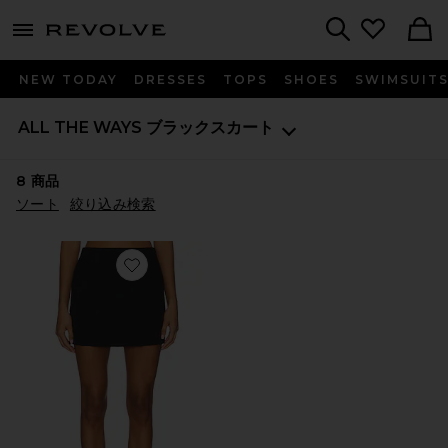
menu - shows more content
Revolve, Apparel & Fashion
Search
NEW TODAY
DRESSES
TOPS
SHOES
SWIMSUIT
ALL THE WAYS
ブラックスカート
8
商品
ソート
絞り込み検索
Favorite ALMEDA スカート