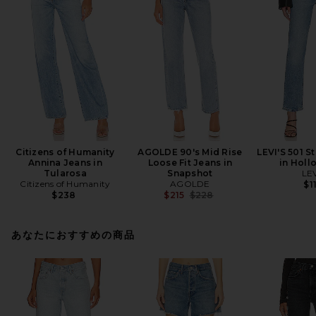
Citizens of Humanity
AGOLDE 90's Mid Rise
LEVI'S 501 S
Annina Jeans in
Loose Fit Jeans in
in Holl
Tularosa
Snapshot
LEV
Citizens of Humanity
AGOLDE
$1
Previous price:
$238
$215
$228
あなたにおすすめの商品