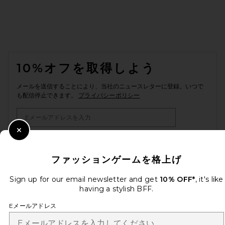
FOOTER
10%オフを取得しよう
メールを送信することにより、当社のニュースレターに登録。いつで
も配信停止できます。
プライバシーポリシー
Email Address
Close Modal
Sign Up
ファッションゲームを格上げ
Sign up for our email newsletter and get
10% OFF*
, it's like
ja
USD
Change Country Regions Preferences
having a stylish BFF.
Eメールアドレス
改善にご協力ください！