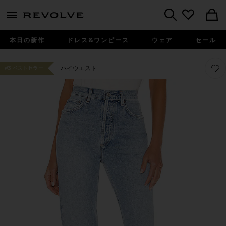
menu - shows more content
Revolve, Apparel & Fashion
Search
本日の新作
ドレス&ワンピース
ウェア
セール
お気
お気
ハイウエスト
#3 ベストセラー