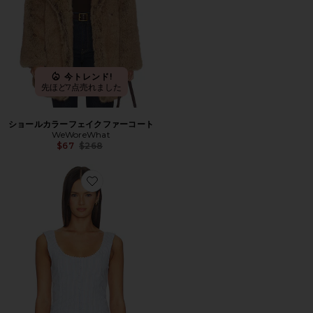
今トレンド!
先ほど7点売れました
ショールカラーフェイクファーコート
WeWoreWhat
Previous price:
$67
$268
Favorite TOP トップ