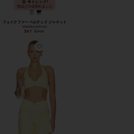
今トレンド!
先ほど13点売れました
フェイクファー ベルテッド ジャケット
WeWoreWhat
Previous price:
$87
$348
Favorite TOP トップ