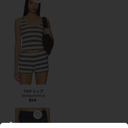
Favorite TOP トップ
TOP トップ
WeWoreWhat
$68
Favorite PANT パンツ
CLOSE MODAL