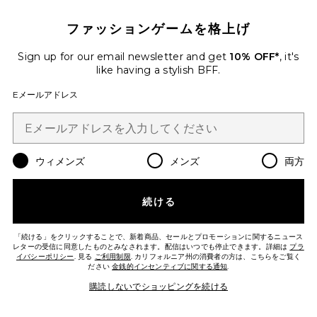
ファッションゲームを格上げ
Sign up for our email newsletter and get
10% OFF*
, it's
like having a stylish BFF.
Eメールアドレス
ウィメンズ
メンズ
両方
PANT パンツ
続ける
WeWoreWhat
$98
「続ける」をクリックすることで、新着商品、セールとプロモーションに関するニュース
レターの受信に同意したものとみなされます。配信はいつでも停止できます。詳細は
プラ
イバシーポリシー
. 見る
ご利用制限
. カリフォルニア州の消費者の方は、こちらをご覧く
Favorite SHORT ショートパンツ
ださい
金銭的インセンティブに関する通知
.
購読しないでショッピングを続ける