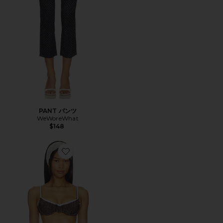
PANT パンツ
WeWoreWhat
$148
Favorite LACE RUFFLE BANDEAU トップ