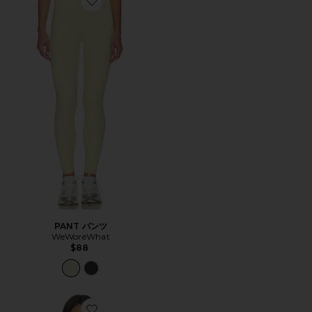
Favorite PANT パンツ
PANT パンツ
WeWoreWhat
$88