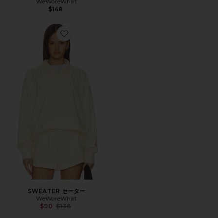
WeWoreWhat
$148
Favorite SWEATER セーター
SWEATER セーター
WeWoreWhat
Previous price:
$90
$138