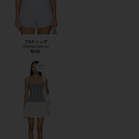
TOP トップ
WeWoreWhat
$128
Favorite DRESS ドレス