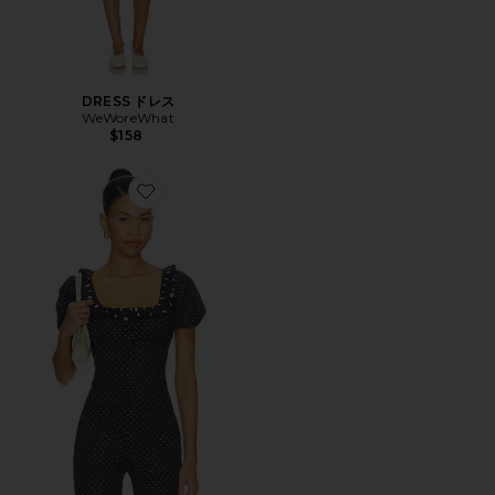
DRESS ドレス
WeWoreWhat
$158
Favorite TOP トップ