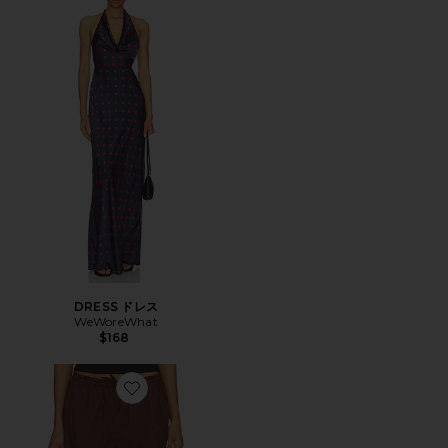
DRESS ドレス
WeWoreWhat
$168
Favorite BALLOON パンツ