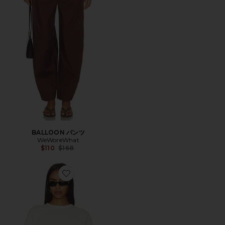
BALLOON パンツ
WeWoreWhat
Previous price:
$110
$168
Favorite TOP トップ