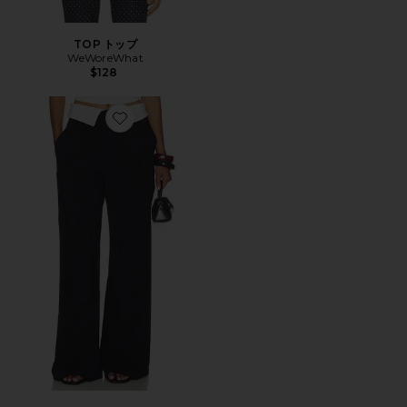
TOP トップ
WeWoreWhat
$128
Favorite PANT パンツ