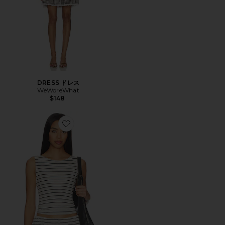
DRESS ドレス
WeWoreWhat
$148
Favorite TOP トップ