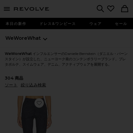
menu - shows more content
Revolve, Apparel & Fashion
Search
本日の新作
ドレス&ワンピース
ウェア
セール
WeWoreWhat
WeWoreWhat
インフルエンサーのDanielle Bernstein（ダニエル・バーン
スタイン）が設立した、ニューヨーク発のコンテンポラリーブランド。プレ
タポルテ、スイムウェア、デニム、アクティブウェアを展開する。
304
商品
ソート
絞り込み検索
Favorite PANT パンツ