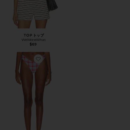
TOP トップ
WeWoreWhat
$69
Favorite DELILAH ビキニトップ