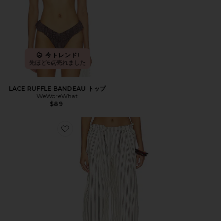
今トレンド!
先ほど6点売れました
LACE RUFFLE BANDEAU トップ
WeWoreWhat
$89
Favorite PANT パンツ