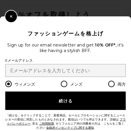
FOOTER
10%オフを取得しよう
Close Modal
メールを送信することにより、当社のニュースレターに登録。いつで
も配信停止できます。
プライバシーポリシー
adidas Originals Handball
ファッションゲームを格上げ
Spezial Wm in Green, Grey, &
Email Address
White
Sign up for our email newsletter and get
10% OFF*
, it's
adidas Originals
前の価格:
$68
$150
like having a stylish BFF.
Sign Up
Eメールアドレス
ja
USD
Change Country Regions Preferences
ウィメンズ
メンズ
両方
続ける
改善にご協力ください！
本日のお買い物に関する簡単なアンケートを実施しております
Let's Go!
「続ける」をクリックすることで、新着商品、セールとプロモーションに関するニュース
レターの受信に同意したものとみなされます。配信はいつでも停止できます。詳細は
プラ
イバシーポリシー
. 見る
ご利用制限
. カリフォルニア州の消費者の方は、こちらをご覧く
ださい
金銭的インセンティブに関する通知
.
カスタマーサービス