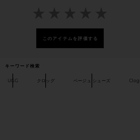
このアイテムを評価する
Nike Moon Shoe OG Sneaker
in Soft Pearl & Black
Nike
$105
キーワード検索
UGG
クロッグ
ベージュ シューズ
Clog