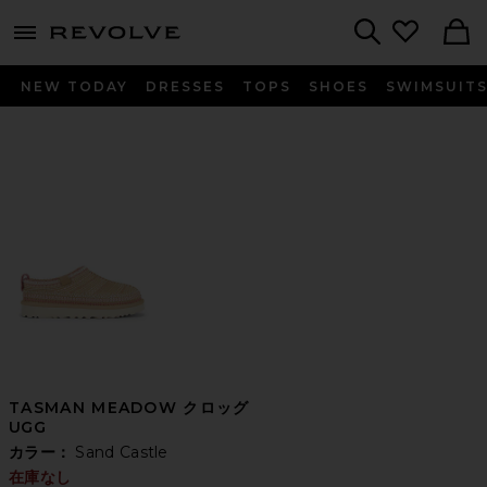
menu - shows more content
Revolve, Apparel & Fashion
Search
NEW TODAY
DRESSES
TOPS
SHOES
SWIMSUIT
TASMAN MEADOW クロッグ
UGG
カラー：
Sand Castle
在庫なし