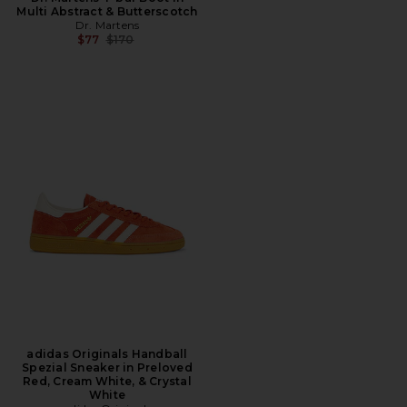
Multi Abstract & Butterscotch
Dr. Martens
前の価格:
$77
$170
adidas Originals Handball
Spezial Sneaker in Preloved
Red, Cream White, & Crystal
White