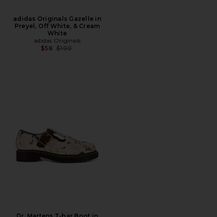
adidas Originals Gazelle in
Preyel, Off White, & Cream
White
adidas Originals
前の価格:
$58
$100
Dr. Martens T-bar Boot in