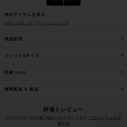
他のアイテムを見る
UGG
クロッグ
ベージュ シューズ
商品説明
フィット&サイズ
Nike Moon Shoe OG SP
Sneaker in Sail, Chlorophyll, &
Light Bone
Nike
詳細 UGG
$105
無料配送 & 返品
評価とレビュー
REVOLVEでのお買い物はいかがでしたか？
このアイテムを評
価する