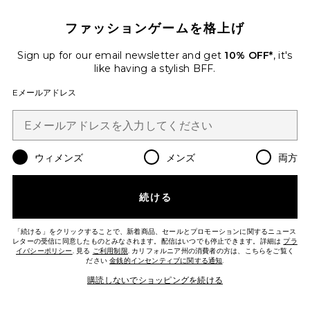
ファッションゲームを格上げ
Sign up for our email newsletter and get
10% OFF*
, it's
like having a stylish BFF.
Eメールアドレス
ウィメンズ
メンズ
両方
続ける
「続ける」をクリックすることで、新着商品、セールとプロモーションに関するニュース
レターの受信に同意したものとみなされます。配信はいつでも停止できます。詳細は
プラ
イバシーポリシー
. 見る
ご利用制限
. カリフォルニア州の消費者の方は、こちらをご覧く
MILLIE トップ
ださい
金銭的インセンティブに関する通知
.
GUIZIO
購読しないでショッピングを続ける
$128