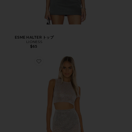
ESME HALTER トップ
LIONESS
$65