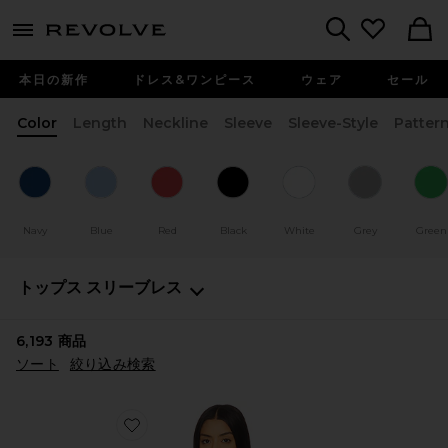
menu - shows more content
Revolve, Apparel & Fashion
Search
本日の新作
ドレス&ワンピース
ウェア
セール
Color
Length
Neckline
Sleeve
Sleeve-Style
Patter
Navy
Blue
Red
Black
White
Grey
Green
トップス
スリーブレス
6,193
商品
ソート
絞り込み検索