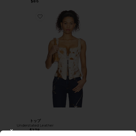
$86
トップ
Understated Leather
$278
CLOSE MODAL