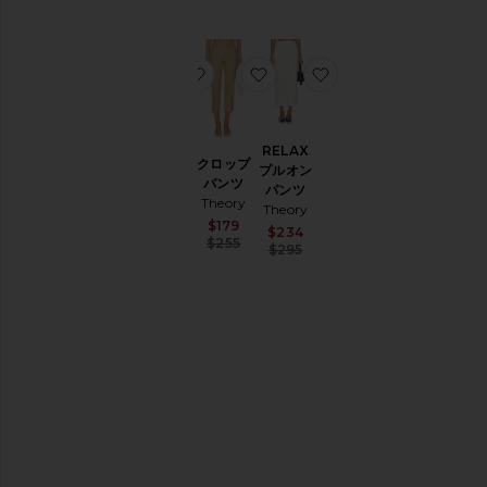
ト
セ
ー
タ
お気に入りパンツ
お気に入りクロップパンツ
お気に入りRELAX 
ー
&
ニ
ッ
パンツ
RELAX
クロップ
ト
Theory
プルオン
パンツ
パンツ
Sale price:
$198
ト
Theory
Previous price:
Theory
$395
ッ
Sale price:
$179
Sale price:
$234
プ
Previous price:
$255
Previous price:
$295
ス
サ
イ
ズ
カ
ラ
ー