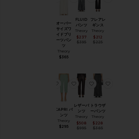
ッ
ト
&
リラック
FLUID
フレアレ
コ
オーバー
スパンツ
パンツ
ギンス
ー
サイズワ
Theory
Theory
Theory
ト
イドプリ
$345
Sale price:
Sale price:
$237
$212
レ
ーツパン
Previous price:
Previous price:
$395
$225
ザ
ツ
ー
Theory
$365
パ
ン
ツ
シ
お気に入りFLUID ストレートパンツ
お気に入りCAPRI パンツ
お気に入りレザーパ
お気に入りト
ョ
ー
ト
パ
FLUID
レザーパ
トラウザ
ン
CAPRI パ
ストレー
ンツ
ーパンツ
ツ
ンツ
トパンツ
Theory
Theory
Theory
ス
Theory
Sale price:
Sale price:
$508
$228
$295
Previous price:
Previous price:
カ
$995
$385
Sale price:
$185
Previous price:
ー
$335