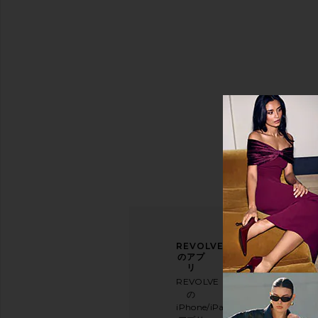
Price
股
上
ニュ
アン
REVOLVE
ース
ケー
のアプ
レタ
トに
リ
ー登
ご協
REVOLVE
録
力く
の
ださ
iPhone/iPad/Android
メー
い