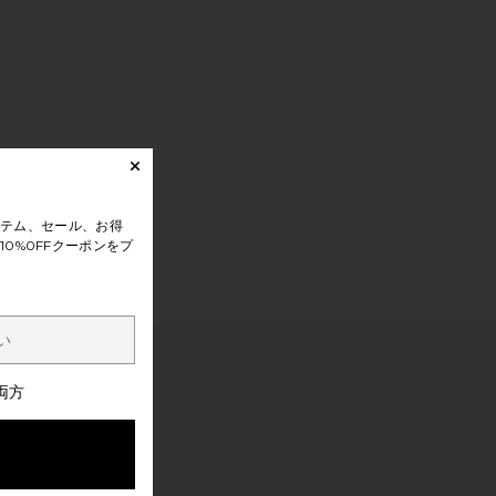
テム、セール、お得
0%0FFクーポンをプ
両方