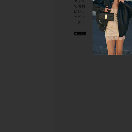
アプリ
ルニ
本日
で便利
ュー
のお
にショ
スレ
買い
ッピン
ター
物に
グ
に登
関す
録し
る簡
て、
単な
10%
アン
オフ
ケー
を取
トを
得し
実施
よう
.
して
お洒
おり
落な
ます
コン
テン
アン
ツを
ケー
お届
けし
トを
ま
行う
す。
いつ
でも
配信
停止