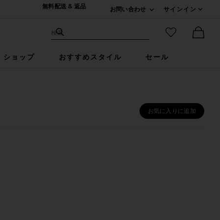
無料配送 & 返品
お問い合わせ
サインイン
Expand For ご連絡
サイト検索
お気に入りア
検索
Ther
ショップ
おすすめスタイル
セール
お気に入りに追加