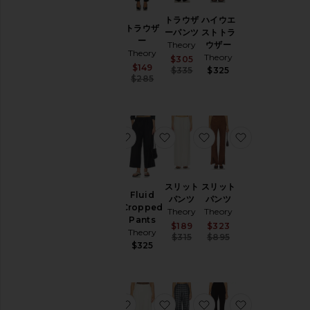
ン
ズ
トラウザ
ハイウエ
FLUID
トラウザ
ーパンツ
ストトラ
フレアパ
ー
Theory
ウザー
ンツ
カ
Theory
Theory
Theory
Sale price:
$305
テ
Sale price:
$149
Previous price:
ゴ
$335
$325
$325
Previous price:
$285
リ
ー
デ
ニ
お気に入りデニムスリットパンツ
お気に入りFluid Cropped Pan
お気に入りスリット
お気に入りス
ム
ド
レ
ス
デニムス
スリット
スリット
Fluid
&
リットパ
パンツ
パンツ
Cropped
ワ
ンツ
Theory
Theory
Pants
ン
Theory
Sale price:
Sale price:
$189
$323
Theory
ピ
Previous price:
Previous price:
$315
$315
$895
$325
ー
ス
ジ
ャ
お気に入りリラックスパンツ
お気に入りオーバーサイズワイ
お気に入りFLUID パ
お気に入りフ
ケ