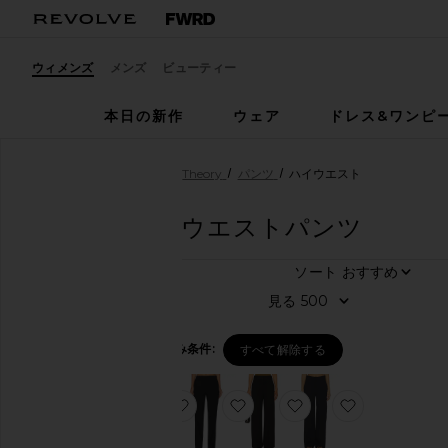
ウィメンズ
メンズ
ビューティー
本日の新作
ウェア
ドレス&ワンピ
ウィメンズ
デザイナー
Theory
パンツ
ハイウエスト
Theory
ハイウエストパンツ
ア
ソート
19
商品
イ
テ
見る
ム
ウ
絞り込み条件:
パンツ
すべて解除する
ィ
メ
ン
お気に入りFLUID フレアパンツ
お気に入りトラウザー
お気に入りトラウザ
お気に入りハ
ズ
メ