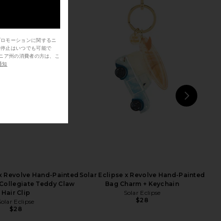
プロモーションに関するニ
信停止はいつでも可能で
se Hand-Painted Doodle
Solar Eclipse Hand-painted
 Claw Hair Clip
Emperor Silk Moth Claw Hair Clip in
通知
Solar Eclipse
Brown
$33
Solar Eclipse
$32
NEXT
Eve
 x Revolve Hand-Painted
Solar Eclipse x Revolve Hand-Painted
Collegiate Teddy Claw
Bag Charm + Keychain
Hair Clip
Solar Eclipse
$28
Solar Eclipse
$28