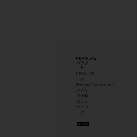
Solar Eclipse Hand-Painted Cherry
Solar Eclipse Han
Blossom Ultimate Handbag Heroes
Champagne Claw H
Edit Gift Set
Solar Eclips
ニュ
アン
REVOLVE
$33
ース
ケー
のアプ
Solar Eclipse
レタ
トに
リ
$122
ー登
ご協
REVOLVE
録
力く
の
ださ
iPhone/iPad/Android
メー
い
アプリ
ルニ
本日
で便利
ュー
のお
にショ
スレ
買い
ッピン
ター
物に
グ
に登
関す
録し
る簡
て、
単な
10%
アン
オフ
ケー