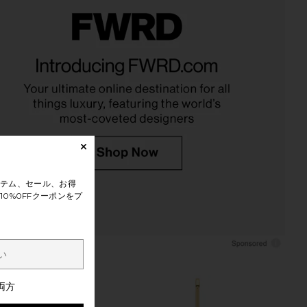
lipse Hand-Painted
Solar Eclipse Hand-painted
es Claw Hair Clip
Hydrangea Claw Hair Clip in Baby
Solar Eclipse
Blue
$33
Solar Eclipse
$32
テム、セール、お得
0%0FFクーポンをプ
両方