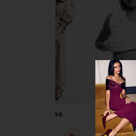
Solar Eclipse Hand-painted
Solar Eclipse Hand-pai
Swallowtail Butterfly Claw Hair Clip
Claw Hair Cl
Solar Eclipse
Solar Eclips
$38
$33
あなたにおすすめの商品