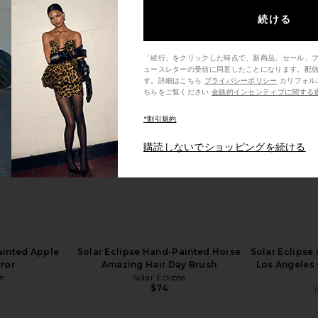
続ける
「続行」をクリックした時点で、新商品、セール、
ュースレターの受信に同意したことになります。配
painted Bee
Solar Eclipse Hand-painted Yellow
Solar Eclip
す。詳細はこちら
プライバシーポリシー
カリフォルニア州の消費者の方は、こ
ip
Taxi Cab Claw Hair Clip
Puppy
ちらをご覧ください
金銭的インセンティブに関する
e
Solar Eclipse
$33
*割引規約
購読しないでショッピングを続ける
ainted Apple
Solar Eclipse Hand-Painted Horse
Solar Eclipse
ror
Amazing Hair Day Brush
Los Angeles 
e
Solar Eclipse
$74