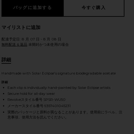
マイリストに追加
のスライド
配達予定日: 8 月 07 日 - 8 月 08 日
無料配送 & 返品
未開封かつ未使用の場合
詳細
Handmade with Solar Eclipse's signature biodegradable acetate
詳細
Each clip is individually hand-painted by Solar Eclipse artists
Secure hold for all-day wear
Revolveスタイル番号 SPSR-WU50
メーカースタイル番号 9357401045231
実際のパッケージと原料が異なることがあります。使用前にラベル、注
意事項、使用方法を読んでください。
ree
iew 2 of 3 SNOWGLOBE CLAW HAIR CLIP クロウクリップ in Tre
vie