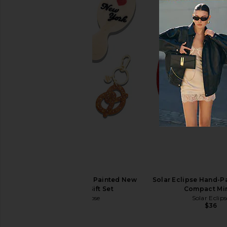
Solar Eclipse Hand-painted
Solar Eclipse Hand-
Coquette Bow Claw Hair Clip in Red
Claw Hair Cl
Solar Eclipse
Solar Eclips
$33
$28
Solar Eclipse Hand-Painted New
Solar Eclipse Hand-P
Yorker Edit Gift Set
Compact Mir
Solar Eclipse
Solar Eclips
$147
$36