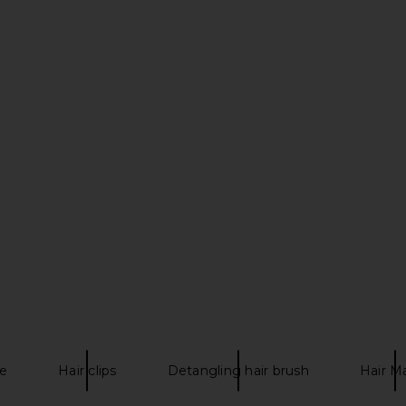
olve Hand-
Solar Eclipse Hand-painted Cherry
Solar Ec
aw Hair Clip
Fruit Claw Hair Clip
Gingerbre
e
Solar Eclipse
$33
e
Hair clips
Detangling hair brush
Hair M