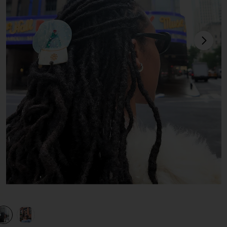
次
n Tree
view 1 of 3 SNOWGLOBE CLAW HAIR CLIP クロウクリップ in T
v