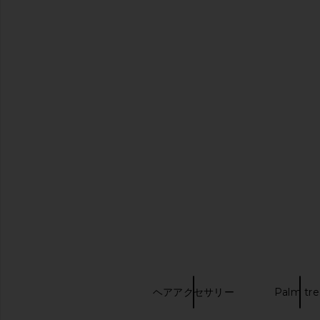
Solar Eclipse Hand-Painted Mini
Solar Eclipse x Rev
Ace Of Hearts Claw Hair Clip
Painted Vintage Car Cl
Solar Eclipse
Solar Eclips
$30
$28
キーワード検索
ヘアビューティ
ヘアアクセサリー
Palm tre