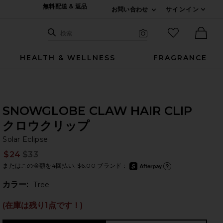
無料配送 & 返品
お問い合わせ
サインイン
Expand For ご連絡
サイト検索
お気に入りア
検索
Visual Search
Ther
HEALTH & WELLNESS
FRAGRANCE
SNOWGLOBE CLAW HAIR CLIP
クロウクリップ
So
bran
Solar Eclipse
$24
$33
Prev
またはこの金額を4回払い: $6.00 ブランド：
after
Aft
カラー:
Tree
(在庫は残り1点です！)