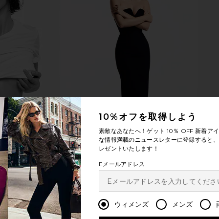
nted Pretzel
Solar Eclipse Hand-painted Bow
Solar Ec
ip
Croissant Claw Hair Clip
Sardin
e
Solar Eclipse
$33
10%オフを取得しよう
素敵なあなたへ！ゲット
10％ OFF
新着アイ
な情報満載のニュースレターに登録すると、1
レゼントいたします！
Eメールアドレス
ウィメンズ
メンズ