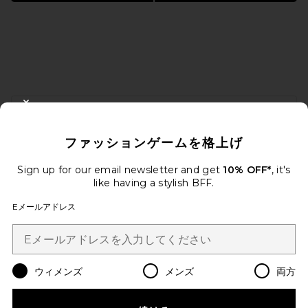
FOOTER
CLOSE MODAL
10%オフを取得しよう
ファッションゲームを格上げ
メールを送信することにより、当社のニュースレターに登録。いつで
も配信停止できます。
プライバシーポリシー
Sign up for our email newsletter and get
10% OFF*
, it's
Email Address
like having a stylish BFF.
Eメールアドレス
Sign Up
ウィメンズ
メンズ
両方
ja
USD
Change Country Regions Preferences