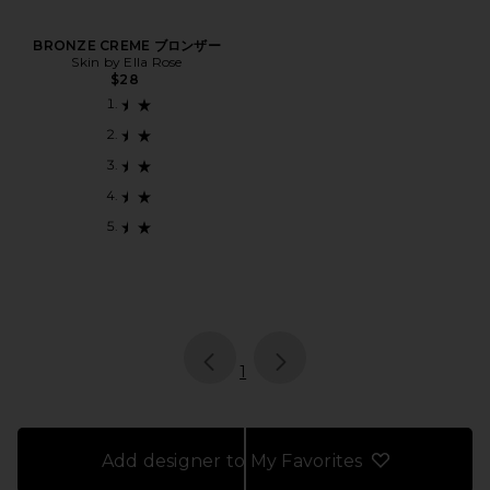
BRONZE CREME ブロンザー
Skin by Ella Rose
$28
page
of 1, currently selected
1
Add designer to My Favorites