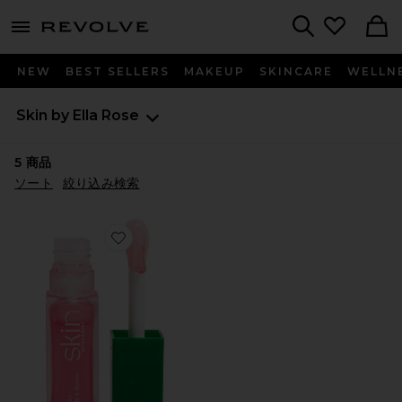
menu - shows more content
Revolve, Apparel & Fashion
Search
NEW
BEST SELLERS
MAKEUP
SKINCARE
WELLN
Skin by Ella Rose
5
商品
ソート
絞り込み検索
Favorite LIP OIL リップオイル