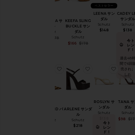
ベストセラー
LEENA サン
CADEY L
ダル
サンダ
DEMETRIA サ
KEEFA SLING
Schutz
Schutz
ンダル
BUCKLE サン
$148
$138
Schutz
ダル
Schutz
Sale price:
$89
$178
今ト
Previous price:
Sale price:
$166
$178
レン
Previous price:
ド！
過去48
間で6回
お気に入りPAOLA MID パンプス
お気に入りARLENE
お気に入
売され
した
ROSLYN サ
TANA サ
ンダル
ダル
PAOLA MID パ
ARLENE サンダ
Schutz
Schutz
ンプス
ル
$138
$98
$1
Schutz
Schutz
今ト
$158
$218
レン
ド！