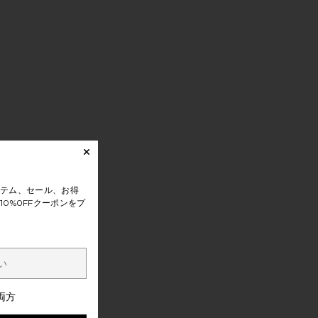
テム、セール、お得
0%0FFクーポンをプ
両方