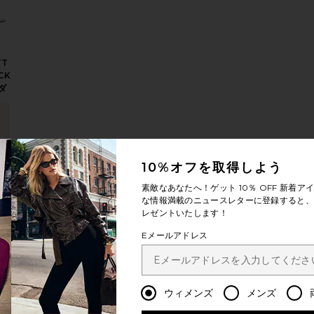
TT
CK
ダ
時
10%オフを取得しよう
販
 サンダル
りNYLLE ミュール
お気に入りMARJORIE サンダル
ま
素敵なあなたへ！ゲット
10％ OFF
新着アイ
な情報満載のニュースレターに登録すると、1
レゼントいたします！
Eメールアドレス
IE
ル
ウィメンズ
メンズ