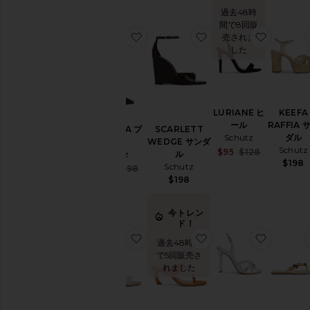
過去48時
間で8回販
お気に入りMARYANA ブーツ
お気に入りSCARLET
お気に入
売されま
した
LURIANE ヒ
KEEFA
ール
RAFFIA 
MARYANA ブ
SCARLETT
Schutz
ダル
ーツ
WEDGE サンダ
Schutz
Sale price:
$95
$128
Schutz
ル
Previous p
$198
Schutz
Sale price:
$105
$298
Previous price:
$198
今トレン
ド！
お気に入りARIELLA サンダル
お気に入りMAISIE 
お気に入り
過去48時間
で5回販売さ
れました