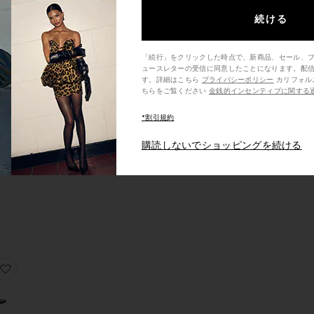
続ける
時
販
「続行」をクリックした時点で、新商品、セール、
E サンダル
ンダル
りIRIS サンダル
お気に入りDIANA サンダル
ま
ュースレターの受信に同意したことになります。配
す。詳細はこちら
プライバシーポリシー
カリフォルニア州の消費者の方は、こ
ちらをご覧ください
金銭的インセンティブに関する
*割引規約
サン
購読しないでショッピングを続ける
rice:
ING BUCKLE サンダル
りLEENA サンダル
お気に入りCADEY LEE サンダル