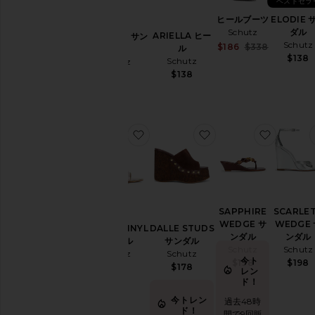
ベストセラ
Price
ヒールブーツ
ELODIE 
Schutz
ダル
ARIELLA ヒー
CAROLYN サン
Schutz
Sale price:
$186
$338
ヒ
ル
ダル
Previous p
$138
ー
Schutz
Schutz
ル
$138
$138
お気に入りELODIE VINYL サンダル
お気に入りDALLE S
お気に入
SAPPHIRE
SCARLE
WEDGE サ
WEDGE
ELODIE VINYL
DALLE STUDS
ンダル
ンダル
サンダル
サンダル
Schutz
Schutz
Schutz
Schutz
今ト
$198
$198
$148
$178
レン
ド！
今トレン
過去48時
ド！
間で9回販