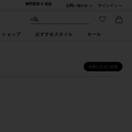
無料配送 & 返品
お問い合わせ
サインイン
Expand For ご連絡
サイト検索
お気に入りア
検索
Ther
ショップ
おすすめスタイル
セール
お気に入りに追加