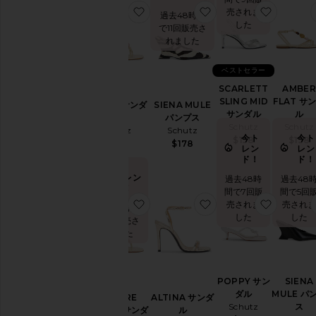
お気に入りAMBER サンダル
お気に入りSIENA M
お気に入り
売されま
過去48時間
した
で11回販売さ
れました
ベストセラー
SCARLETT
AMBER
SLING MID
FLAT サ
AMBER サンダ
SIENA MULE
サンダル
ル
ル
パンプス
Schutz
Schutz
Schutz
Schutz
今ト
今ト
$158
$158
$198
$178
レン
レン
ド！
ド！
今トレン
過去48時
過去48
ド！
間で7回販
間で5回
お気に入りSAPHIRE WEDGE サ
お気に入りALTINA 
お気に入
売されま
売され
過去48時間
した
した
で7回販売さ
れました
POPPY サン
SIENA
ダル
MULE パ
SAPHIRE
ALTINA サンダ
Schutz
ス
WEDGE サンダ
ル