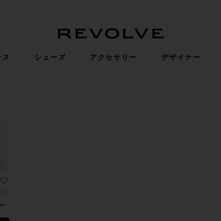
Revolve
ース
シューズ
アクセサリー
デザイナー
時
回
 ヒール
りヒールブーツ
お気に入りELODIE サンダル
れ