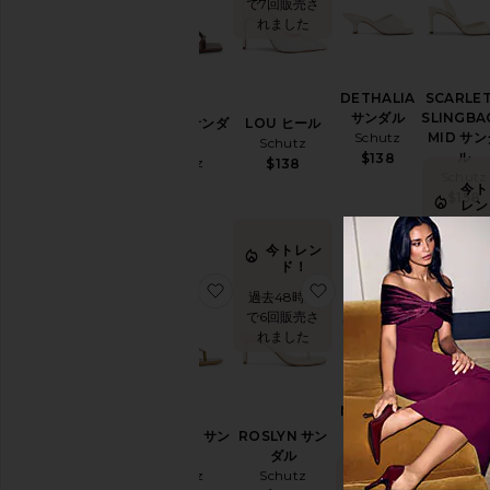
で7回販売さ
れました
DETHALIA
SCARLE
サンダル
SLINGBA
AMALFI サンダ
LOU ヒール
Schutz
MID サン
ル
Schutz
ル
$138
Schutz
$138
Schutz
$178
今ト
$158
レン
ド！
今トレン
過去48
ド！
間で6回
お気に入りCAROLYN サンダル
お気に入りROSLYN
お気に入
売され
過去48時間
した
で6回販売さ
れました
NYLLE ミュ
MARJOR
ール
サンダ
CAROLYN サン
ROSLYN サン
Schutz
Schutz
ダル
ダル
$158
$148
Schutz
Schutz
今ト
今ト