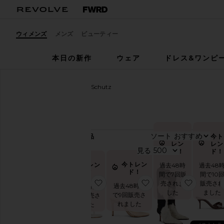
ウィメンズ
メンズ
ビューティー
本日の新作
ウェア
ドレス&ワンピ
ウィメンズ
デザイナー
Schutz
Schutz
ソート
今ト
今ト
295
商品
レン
レン
サ
見る
ド！
ド！
イ
ズ
今トレン
今トレン
過去48時
過去48
ド！
ド！
間で7回販
間で10
お気に入りCAROLYN サンダル
お気に入りARIELLA
お気に入
売されま
販売さ
過去48時間
過去48時間
カ
した
ました
ラ
で9回販売さ
で14回販売さ
ー
れました
れました