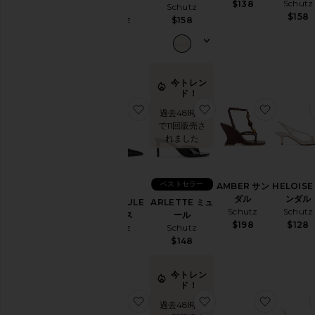
Schutz
$138
ル
Schutz
$158
Schutz
$158
$198
今トレン
ド！
お気に入りSIENA MULE パンプス
お気に入りARLETTE
お気に入
過去48時間
で11回販売さ
れました
ベストセラー
AMBER サン
HELOISE
ダル
ンダル
SIENA MULE
ARLETTE ミュ
Schutz
Schutz
パンプス
ール
$198
$128
Schutz
Schutz
$158
$148
今トレン
ド！
お気に入りAMALFI サンダル
お気に入りLOU ヒー
お気に入
過去48時間