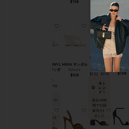
$138
$138
レン
レン
ド！
ド！
過去48時
過去48
間で9回販
間で5回
お気に入りELODIE VINYL WEDG
お気に入りMAYA サ
お気に入
売されま
売され
した
した
IRIS サンダ
DIANA 
ル
ダル
ELODIE VINYL
MAYA サンダル
Schutz
Schutz
WEDGE サンダ
Schutz
$138
Sale price:
$132
$178
ル
$158
Previous p
Schutz
今ト
Sale price:
$168
$178
レン
Previous price:
ド！
今トレン
過去48時
ド！
間で10回
お気に入りDEMETRIA サンダル
お気に入りKEEFA SL
お気に入
販売され
過去48時間
ました
で5回販売さ
れました