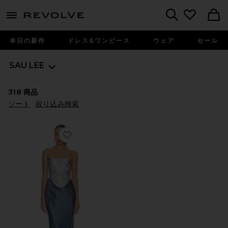
menu - shows more content
Revolve, Apparel & Fashion
Search
本日の新作
ドレス&ワンピース
ウェア
セール
SAU LEE
318
商品
ソート
絞り込み検索
Favorite MISHA ガウン