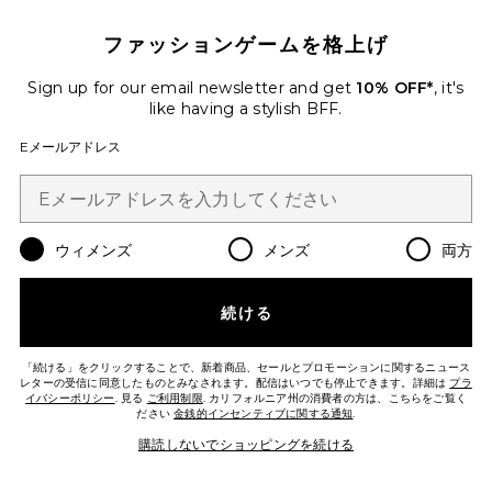
ファッションゲームを格上げ
Sign up for our email newsletter and get
10% OFF*
, it's
like having a stylish BFF.
Eメールアドレス
ウィメンズ
メンズ
両方
ベストセラー
PORTIA ジャンプスーツ
SAU LEE
続ける
$495
「続ける」をクリックすることで、新着商品、セールとプロモーションに関するニュース
Favorite PIPPA マキシドレス
レターの受信に同意したものとみなされます。配信はいつでも停止できます。詳細は
プラ
イバシーポリシー
. 見る
ご利用制限
. カリフォルニア州の消費者の方は、こちらをご覧く
ださい
金銭的インセンティブに関する通知
.
購読しないでショッピングを続ける