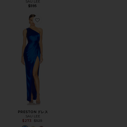
SAU LEE
$595
Favorite PRESTON ドレス
PRESTON ドレス
SAU LEE
Previous price:
$273
$525