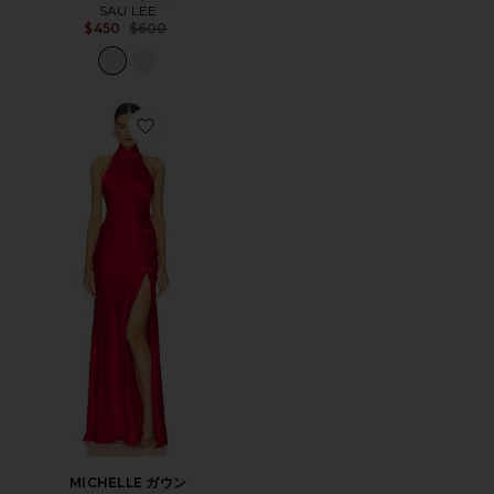
SAU LEE
Previous price:
$450
$600
Favorite MICHELLE ガウン
MICHELLE ガウン