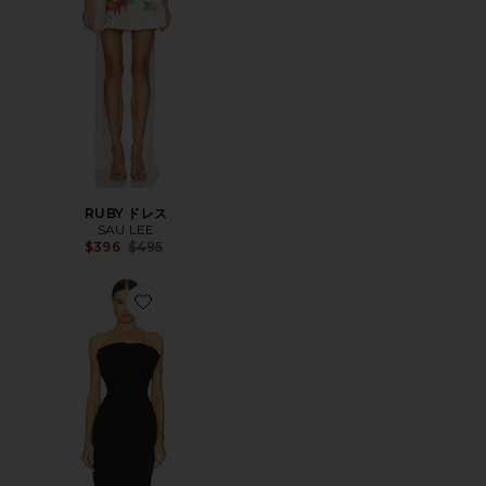
RUBY ドレス
SAU LEE
Previous price:
$396
$495
Favorite NOAH ガウン