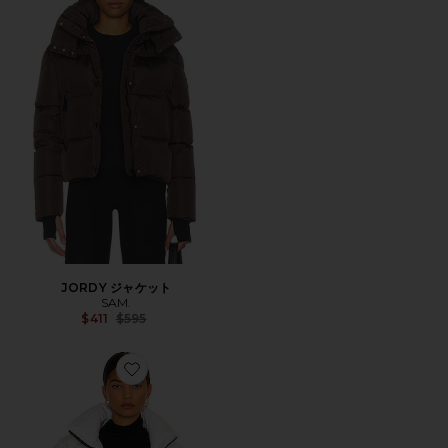
JORDY ジャケット
SAM.
Previous price:
$411
$595
Favorite FREESTYLE ボンバー