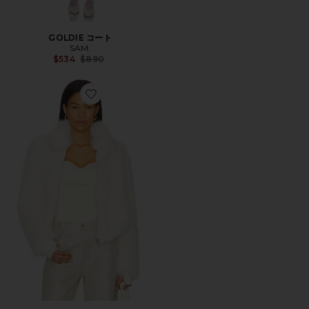
GOLDIE コート
SAM.
Previous price:
$534
$890
Favorite BOWIE ジャケット