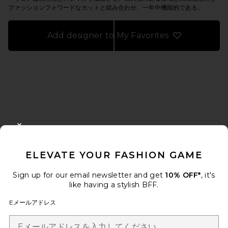
ファッションフォワードなカットと組み合わせ、一年中機能的である。
Add designer to My Favorites
FOOTER
CLOSE MODAL
10%オフを取得しよう
ELEVATE YOUR FASHION GAME
メールを送信することにより、当社のニュースレターに登録。いつで
も配信停止できます。
プライバシーポリシー
Sign up for our email newsletter and get
10% OFF*
, it's
Email Address
like having a stylish BFF.
Eメールアドレス
Sign Up