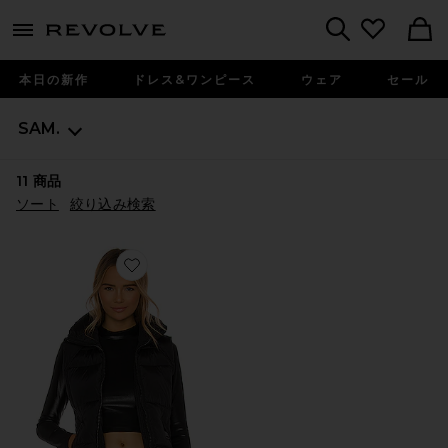
menu - shows more content
Revolve, Apparel & Fashion
Search
本日の新作
ドレス&ワンピース
ウェア
セール
SAM.
11
商品
ソート
絞り込み検索
Favorite FREEDOM ベスト