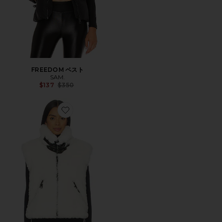
FREEDOM ベスト
SAM.
Previous price:
$137
$350
Favorite ベスト