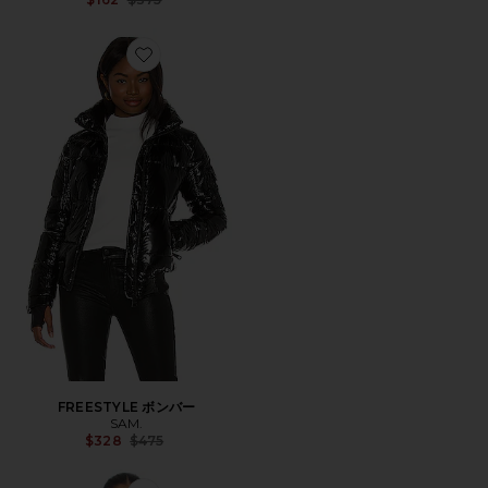
Favorite FREESTYLE ボンバー
FREESTYLE ボンバー
SAM.
Previous price:
$328
$475