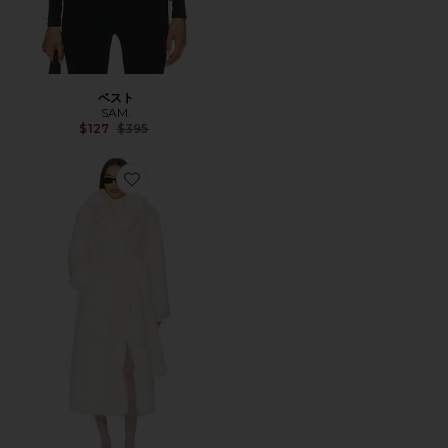
ベスト
SAM.
Previous price:
$127
$395
Favorite GOLDIE コート