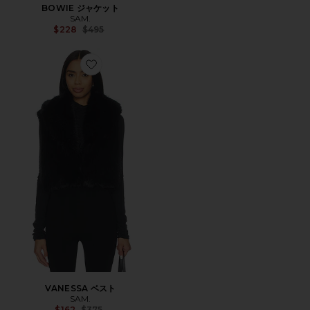
BOWIE ジャケット
SAM.
Previous price:
$228
$495
Favorite VANESSA ベスト
VANESSA ベスト
SAM.
Previous price:
$162
$375