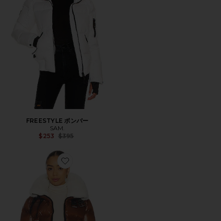
FREESTYLE ボンバー
SAM.
Previous price:
$253
$395
Favorite HALLIE ジャケット