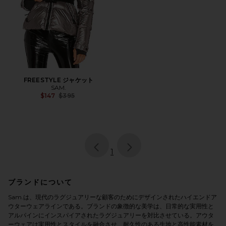
FREESTYLE ジャケット
SAM.
Previous price:
$147
$395
page
of 1, currently selected
1
ブランドについて
Sam.は、現代のラグジュアリーな顧客のためにデザインされたハイエンドア
ウターウェアラインである。ブランドの象徴的な美学は、日常的な実用性と
アルパインにインスパイアされたラグジュアリーを対比させている。アウタ
ーウェアは実用性とスタイルを融合させ、耐久性のある生地と高性能素材を