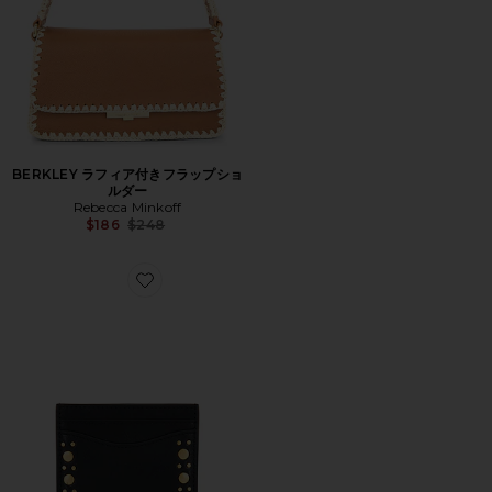
BERKLEY ラフィア付きフラップショ
ルダー
Rebecca Minkoff
Previous price:
$186
$248
Favorite MAB スタッズカードケース