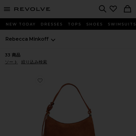
menu - shows more content
Revolve, Apparel & Fashion
Search
NEW TODAY
DRESSES
TOPS
SHOES
SWIMSUIT
Rebecca Minkoff
33
商品
ソート
絞り込み検索
Favorite REINA ショルダーバッグ