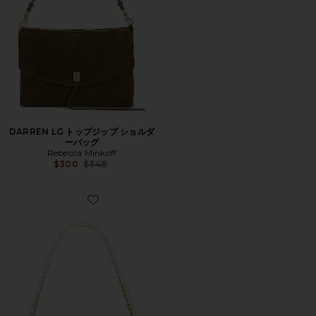
DARREN LG トップジップ ショルダ
ーバッグ
Rebecca Minkoff
Previous price:
$300
$348
Favorite BERKLEY ラフィア付きフラップショルダー