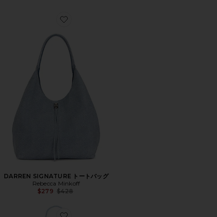
Favorite DARREN SIGNATURE トートバッグ
DARREN SIGNATURE トートバッグ
Rebecca Minkoff
Previous price:
$279
$428