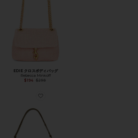
EDIE クロスボディバッグ
Rebecca Minkoff
Previous price:
$194
$298
Favorite DARREN LG トップジップ ショルダーバッグ