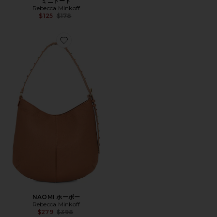
ミニトート
Rebecca Minkoff
Previous price:
$125
$178
Favorite NAOMI ホーボー
NAOMI ホーボー
Rebecca Minkoff
Previous price:
$279
$398