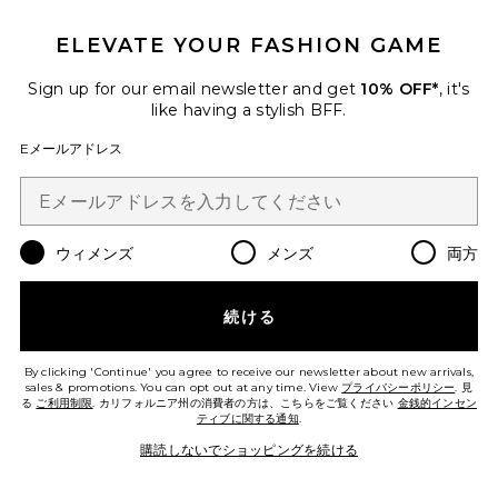
は、誰もが大好きな要素を取り揃えている。
ELEVATE YOUR FASHION GAME
Add designer to My Favorites
Sign up for our email newsletter and get
10% OFF*
, it's
like having a stylish BFF.
Eメールアドレス
FOOTER
ウィメンズ
メンズ
両方
10%オフを取得しよう
続ける
メールを送信することにより、当社のニュースレターに登録。いつで
も配信停止できます。
プライバシーポリシー
By clicking 'Continue' you agree to receive our newsletter about new arrivals,
Email Address
sales & promotions. You can opt out at any time. View
プライバシーポリシー
. 見
る
ご利用制限
. カリフォルニア州の消費者の方は、こちらをご覧ください
金銭的インセン
ティブに関する通知
.
Sign Up
購読しないでショッピングを続ける