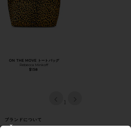
ON THE MOVE トートバッグ
Rebecca Minkoff
$158
page
of 1, currently selected
1
ブランドについて
クラシックでお洒落、そして機能的。Rebecca Minkoff(レベッカミンコフ)
CLOSE MODAL