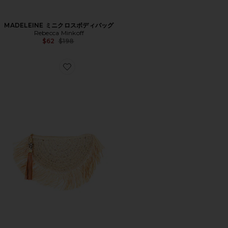
MADELEINE ミニクロスボディバッグ
Rebecca Minkoff
Previous price:
$62
$198
Favorite LUCIA クラッチ