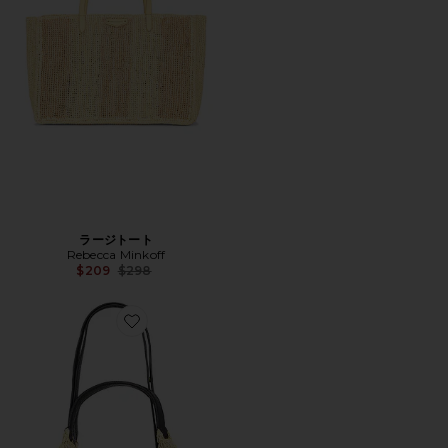
ラージトート
Rebecca Minkoff
Previous price:
$209
$298
Favorite DARREN サッチェルバッグ