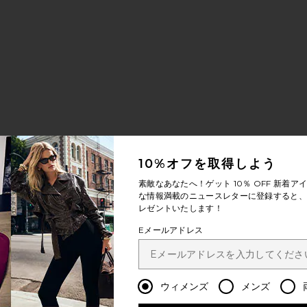
10%オフを取得しよう
ッグ
ハンドバッグ
ENDI ショルダーバッグ
気に入りHERMES ハンドバッグ
素敵なあなたへ！ゲット
10％ OFF
新着アイ
な情報満載のニュースレターに登録すると、1
レゼントいたします！
Eメールアドレス
ウィメンズ
メンズ