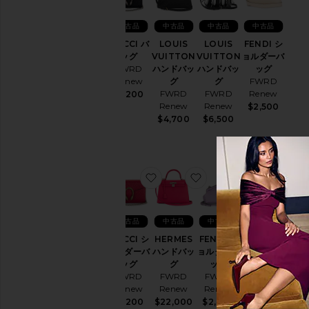
中古品
中古品
中古品
中古品
GUCCI バ
LOUIS
LOUIS
FENDI シ
ッグ
VUITTON
VUITTON
ョルダーバ
FWRD
ハンドバッ
ハンドバッ
ッグ
Renew
グ
グ
FWRD
FWRD
FWRD
Renew
$1,200
Renew
Renew
$2,500
$4,700
$6,500
お気に入りGUCCI ショルダーバ
お気に入りHERMES 
お気に入りF
お
中古品
中古品
中古品
中古品
GUCCI シ
HERMES
FENDI シ
HERMES
ョルダーバ
ハンドバッ
ョルダーバ
ハンドバッ
ッグ
グ
ッグ
グ
FWRD
FWRD
FWRD
FWRD
Renew
Renew
Renew
Renew
$1,200
$22,000
$2,600
$50,000