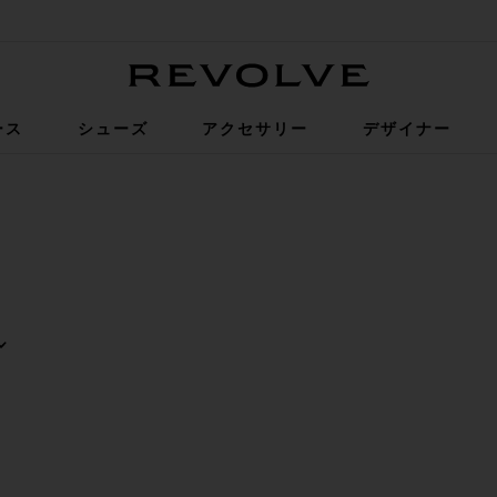
Revolve
ース
シューズ
アクセサリー
デザイナー
D
D
グ
ョルダーバッグ
UIS VUITTON ショルダーバッグ
気に入りFENDI ショルダーバッグ