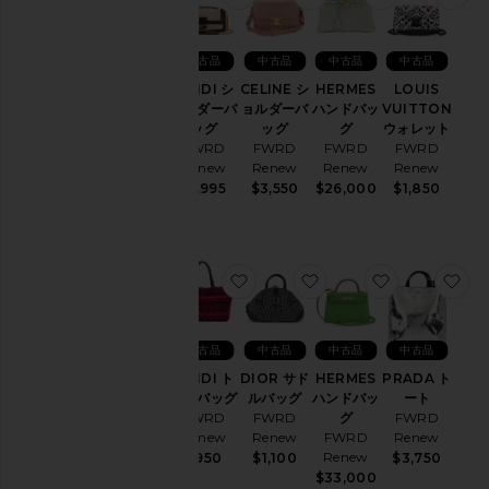
中古品
中古品
中古品
中古品
FENDI シ
CELINE シ
HERMES
LOUIS
ョルダーバ
ョルダーバ
ハンドバッ
VUITTON
ッグ
ッグ
グ
ウォレット
FWRD
FWRD
FWRD
FWRD
Renew
Renew
Renew
Renew
$1,995
$3,550
$26,000
$1,850
お気に入りFENDI トートバッグ
お気に入りDIOR サド
お気に入りH
お
中古品
中古品
中古品
中古品
FENDI ト
DIOR サド
HERMES
PRADA ト
ートバッグ
ルバッグ
ハンドバッ
ート
FWRD
FWRD
グ
FWRD
Renew
Renew
FWRD
Renew
Renew
$950
$1,100
$3,750
$33,000