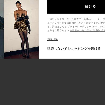
続ける
バッグ
ョルダーバッグ
CCI ハンドバッグ
気に入りGUCCI ショルダーバッグ
「続行」をクリックした時点で、新商品、セール、
ュースレターの受信に同意したことになります。配
す。詳細はこちら
プライバシーポリシー
カリフォルニア州の消費者の方は、こ
ちらをご覧ください
金銭的インセンティブに関する
*割引規約
購読しないでショッピングを続ける
ッグ
ハンドバッグ
UIS VUITTON ショルダーバッグ
気に入りHERMES ハンドバッグ