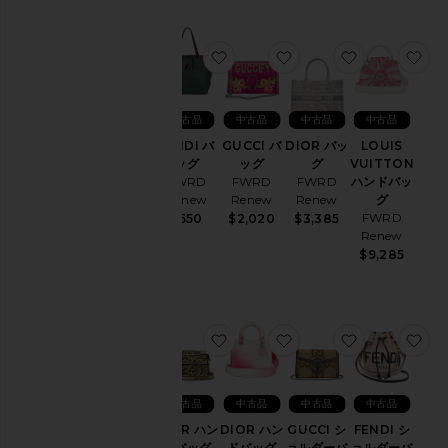
ー
タ
ー
&
お気に入りFENDI バッグ
お気に入りGUCCI バ
お気に入りDI
お
ニ
ッ
ト
中古品
中古品
中古品
中古品
ト
FENDI バ
GUCCI バ
DIOR バッ
LOUIS
ッ
ッグ
ッグ
グ
VUITTON
プ
FWRD
FWRD
FWRD
ハンドバッ
ス
Renew
Renew
Renew
グ
FWRD
$550
$2,020
$3,385
在庫状況
Renew
$9,285
In-
Stock
商品
先行
予約
商品
お気に入りDIOR ハンドバッグ
お気に入りDIOR ハン
お気に入りG
お
中古品
中古品
中古品
中古品
DIOR ハン
DIOR ハン
GUCCI シ
FENDI シ
ドバッグ
ドバッグ
ョルダーバ
ョルダーバ