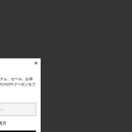
テム、セール、お得
0%0FFクーポンをプ
両方