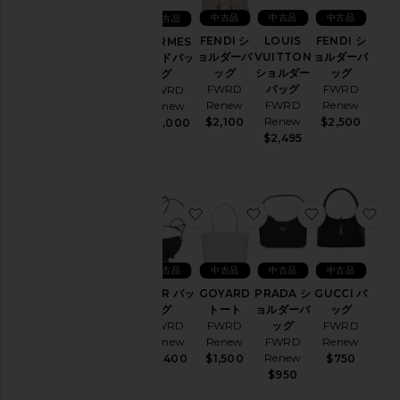
ア
中古品
中古品
中古品
中古品
ク
セ
FENDI シ
LOUIS
FENDI シ
HERMES
サ
ョルダーバ
VUITTON
ョルダーバ
ハンドバッ
リ
ッグ
ショルダー
ッグ
グ
ー
FWRD
バッグ
FWRD
FWRD
Renew
FWRD
Renew
Renew
バ
Renew
$2,100
$2,500
$12,000
ッ
$2,495
グ
ジ
ャ
ケ
お気に入りDIOR バッグ
お気に入りGOYARD 
お気に入りP
お
ッ
ト
&
コ
中古品
中古品
中古品
中古品
ー
ト
DIOR バッ
GOYARD
PRADA シ
GUCCI バ
グ
トート
ョルダーバ
ッグ
ス
FWRD
FWRD
ッグ
FWRD
カ
Renew
Renew
FWRD
Renew
ー
Renew
$2,400
$1,500
$750
ト
$950
セ