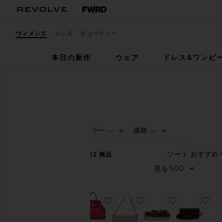
ウィメンズ
メンズ
ビューティー
本日の新作
ウェア
ドレス&ワンピ
ウィメンズ
中古
バッグ
中古
バッグ
カラー
価格
—
—
カ
0
0
テ
FILTER
SELECTE
FILTER
SELECTE
ゴ
ソート
リ
592
商品
ー
見る
す
べ
て
お気に入りHERMES ハンドバッ
お気に入りFENDI シ
お気に入りLO
お
見
る