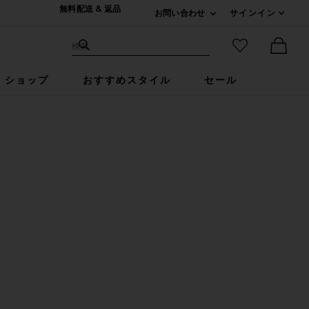
無料配送 & 返品
お問い合わせ
サインイン
Expand For ご連絡
サイト検索
お気に入りア
検索
Ther
ショップ
おすすめスタイル
セール