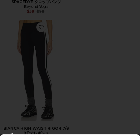
SPACEDYE クロップパンツ
Beyond Yoga
Previous price:
$59
$98
Favorite BIANCA HIGH WAIST RIGOR 7/8 8分丈レギン
BIANCA HIGH WAIST RIGOR 7/8
8分丈レギンス
Splits59
CLOSE MODAL