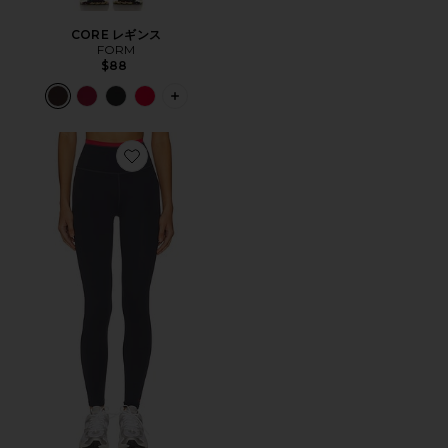
CORE レギンス
FORM
$88
PLUS ICON TO SEE MORE OPTIONS 
Favorite VITA レギンス