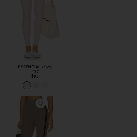
ESSENTIAL パンツ
437
$95
Favorite LAYLA AIRWEIGHT HIGH WAIST 7/8 8分丈