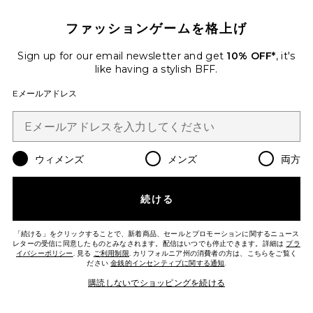
Previous price:
$103
$138
ファッションゲームを格上げ
Favorite AIRWEIGHT レギンス
Sign up for our email newsletter and get
10% OFF*
, it's
like having a stylish BFF.
Eメールアドレス
ウィメンズ
メンズ
両方
続ける
「続ける」をクリックすることで、新着商品、セールとプロモーションに関するニュース
レターの受信に同意したものとみなされます。配信はいつでも停止できます。詳細は
プラ
イバシーポリシー
. 見る
ご利用制限
. カリフォルニア州の消費者の方は、こちらをご覧く
ださい
金銭的インセンティブに関する通知
.
AIRWEIGHT レギンス
Splits59
購読しないでショッピングを続ける
Previous price:
$85
$118