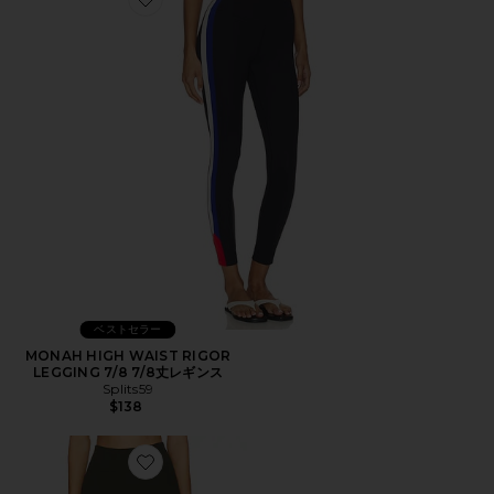
Favorite MONAH HIGH WAIST RIGOR LEGGING 7/8
ベストセラー
MONAH HIGH WAIST RIGOR
LEGGING 7/8 7/8丈レギンス
Splits59
$138
Favorite ESSENTIALS レギンス