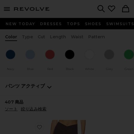
menu - shows more content
Revolve, Apparel & Fashion
Search
NEW TODAY
DRESSES
TOPS
SHOES
SWIMSUIT
Color
Type
Cut
Length
Waist
Pattern
Navy
Blue
Red
Black
White
Grey
Green
パンツ
アクティブ
407
商品
ソート
絞り込み検索
Favorite V レギンス