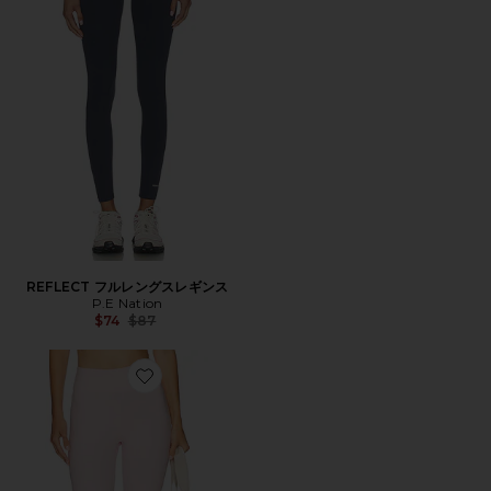
REFLECT フルレングスレギンス
P.E Nation
Previous price:
$74
$87
Favorite ESSENTIAL パンツ