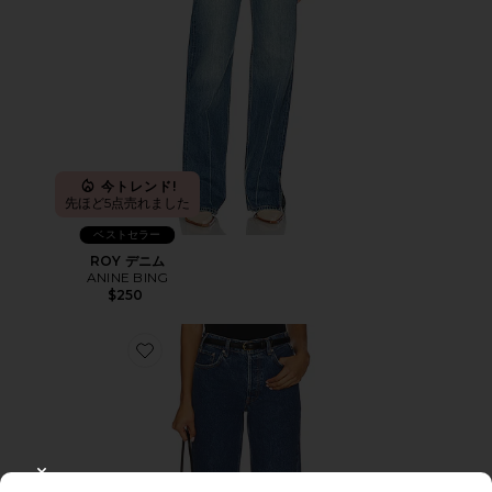
今トレンド!
先ほど5点売れました
ベストセラー
ROY デニム
ANINE BING
$250
Favorite ROY ボーイフレンドデニム
CLOSE MODAL