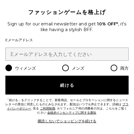
ファッションゲームを格上げ
Sign up for our email newsletter and get
10% OFF*
, it's
like having a stylish BFF.
今トレンド!
Eメールアドレス
先ほど5点売れました
ベストセラー
ROY ボーイフレンドデニム
ANINE BING
$250
ウィメンズ
メンズ
両方
続ける
Favorite MILES ANINE BING スウェットシャツレオパー
「続ける」をクリックすることで、新着商品、セールとプロモーションに関するニュース
レターの受信に同意したものとみなされます。配信はいつでも停止できます。詳細は
プラ
イバシーポリシー
. 見る
ご利用制限
. カリフォルニア州の消費者の方は、こちらをご覧く
ださい
金銭的インセンティブに関する通知
.
購読しないでショッピングを続ける