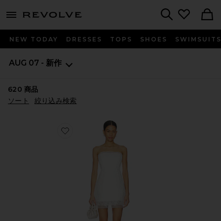
menu - shows more content
Revolve, Apparel & Fashion
Search
NEW TODAY
DRESSES
TOPS
SHOES
SWIMSUIT
AUG 07 - 新作
620
商品
ソート
絞り込み検索
Favorite FRANCA ドレス