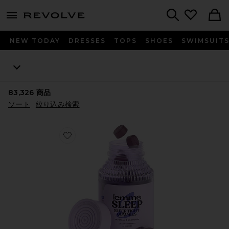
menu - shows more content
Revolve, Apparel & Fashion
Search
NEW TODAY
DRESSES
TOPS
SHOES
SWIMSUIT
83,326
商品
ソート
絞り込み検索
Favorite SLEEP ビタミングミ