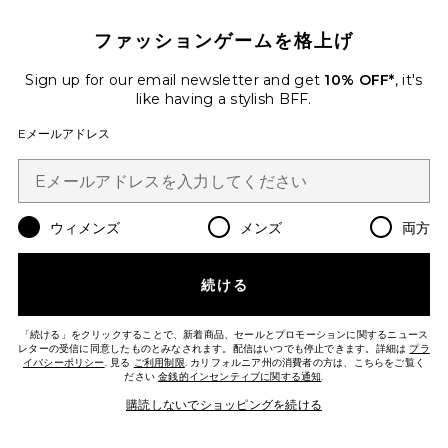
ファッションゲームを格上げ
Favorite ハット
Sign up for our email newsletter and get
10% OFF*
, it's
like having a stylish BFF.
Eメールアドレス
ウィメンズ
メンズ
両方
続ける
「続ける」をクリックすることで、新着商品、セールとプロモーションに関するニュース
レターの受信に同意したものとみなされます。配信はいつでも停止できます。詳細は
プラ
イバシーポリシー
. 見る
ご利用制限
. カリフォルニア州の消費者の方は、こちらをご覧く
ださい
金銭的インセンティブに関する通知
.
ハット
Polo Ralph Lauren
購読しないでショッピングを続ける
$55