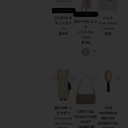
デ
ベストセラー
ニ
PURR ビ
ベストセラー
ム
CLOUD 6
ハット
タミングミ
BLYTHE ドレ
スニーカー
Polo Ralph
ド
Lemme
ス
On
Lauren
レ
$30
ASTR the
$160
$50
ス
Label
&
今ト
$164
ワ
レン
ド！
ン
ピ
過去48
ー
時間で8
ス
回販売
ホ
されま
お気に入りXT-WHISPER スニーカー
お気に入りBRYNN トラウ
お気に入りCRYS
お気
した
ー
ム
ジ
ャ
ケ
XT-
ッ
BRYNN ト
THE
WHISPER
CRYSTAL
ト
ラウザー
MERMAID
スニーカー
SIGNATURE
&
Citizens of
BRUSH
Salomon
SOFT
コ
Humanity
ESSENTIAL
$145
TABBY 約
ー