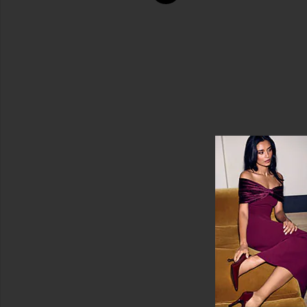
＆
next page
パ
ジ
ャ
マ
ラ
ウ
ン
ジ
ラ
ウ
ン
ジ
ウ
ェ
ア
パ
ン
ツ
ポ
ロ
シ
ャ