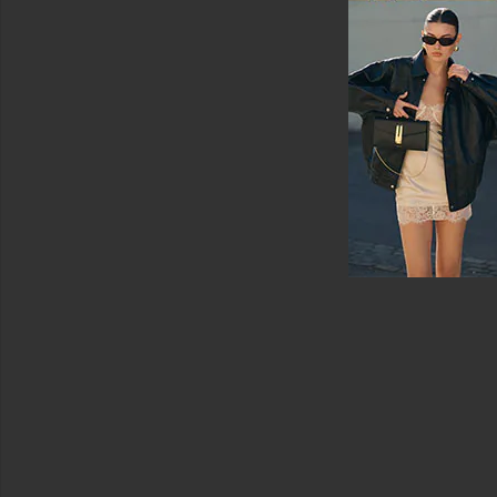
ツ
中
古
オ
ー
ル
イ
ン
ワ
ン
シ
ャ
ツ
シ
ュ
ー
ズ
シ
ョ
ー
ト
パ