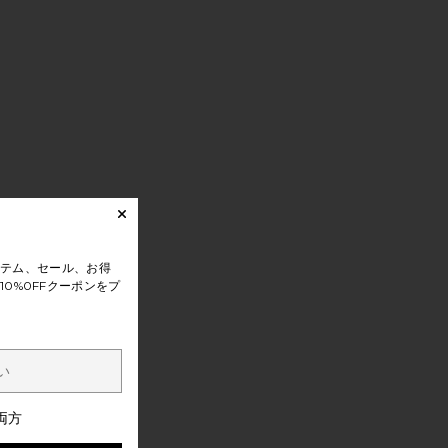
テム、セール、お得
0%0FFクーポンをプ
両方