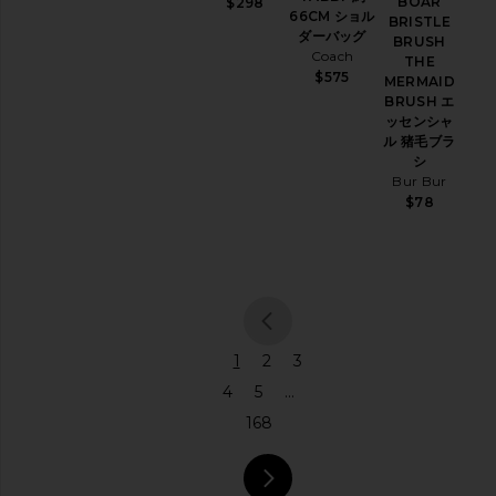
BOAR
$298
66CM ショル
ト
BRISTLE
ダーバッグ
BRUSH
ジ
Coach
THE
ュ
$575
MERMAID
エ
BRUSH エ
リ
ッセンシャ
ー
ル 猪毛ブラ
ジ
シ
ャ
Bur Bur
ン
$78
プ
ス
ー
ツ
レ
ザ
ー
previous pa
1
2
3
ラ
4
5
...
ン
168
ジ
ェ
リ
ー