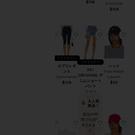
ク
$158
AGOLDE
セ
$158
サ
リ
ー
ア
お気に入りGEL-1130 スニーカー
お気に入りカプリレギンス
お気に入り501 
お
ク
テ
ィ
ブ
ウ
ベストセラー
GEL-1130
ベストセラー
ェ
カプリレギ
ハット
スニーカー
ア
501
ンス
Polo Ralph
Asics
ORIGINAL デ
バ
Commando
Lauren
$100
ニムショート
$128
$50
ッ
パンツ
グ
LEVI'S
ビ
$75
大人気
ュ
商品！
ー
テ
過去48時
ィ
間で72回販
お気に入りPURR ビタミングミ
お気に入りCLOUD 6 スニ
お気に入りBLY
お
ー
売されまし
た
BlackOwned