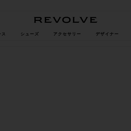
Revolve
ース
シューズ
アクセサリー
デザイナー
タミングミ
KER LONG ショートパンツ
気に入りPARKER ビンテージカットオフショートパンツ