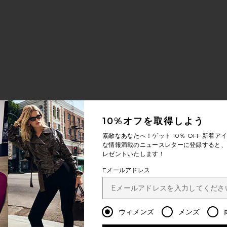
10%オフを取得しよう
素敵なあなたへ！ゲット
10％ OFF
新着アイ
な情報満載のニュースレターに登録すると、1
レゼントいたします！
Eメールアドレス
ウィメンズ
メンズ