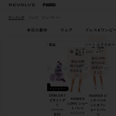
ウィメンズ
メンズ
ビューティー
本日の新作
ウェア
ドレス&ワンピ
大人
ソート
83,740
商品
気商
す
大人気
品！
見る
商品！
べ
過去48時
て
過去48時
間で44回
間で56回販
販売され
見
お気に入りSLEEP ビタミングミ
お気に入りDEBLOAT ビ
お気に入りPAR
お
売されまし
ました
る
た
ベストセラー
カ
ベストセラー
テ
SLEEP ビ
ゴ
DEBLOAT
PARKER ビ
タミングミ
リ
PARKER
ビタミング
ンテージカ
Lemme
ー
LONG ショー
ミ
ットオフシ
$30
トパンツ
Lemme
ョートパン
ア
AGOLDE
ツ
$30