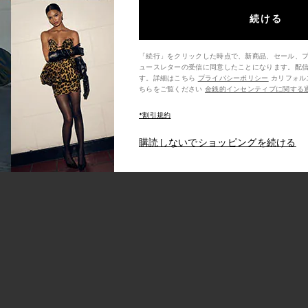
続ける
「続行」をクリックした時点で、新商品、セール、
ュースレターの受信に同意したことになります。配
す。詳細はこちら
プライバシーポリシー
カリフォルニア州の消費者の方は、こ
ちらをご覧ください
金銭的インセンティブに関する
*割引規約
購読しないでショッピングを続ける