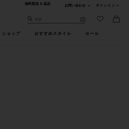
無料配送 & 返品
お問い合わせ
サインイン
Expand For ご連絡
サイト検索
お気に入りア
検索
Visual Search
Ther
ショップ
おすすめスタイル
セール