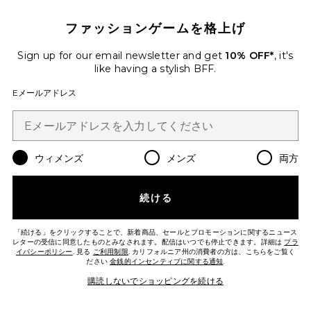
$65
ファッションゲームを格上げ
Favorite ROMA パンツ
Sign up for our email newsletter and get
10% OFF*
, it's
like having a stylish BFF.
Eメールアドレス
ウィメンズ
メンズ
両方
続ける
「続ける」をクリックすることで、新着商品、セールとプロモーションに関するニュース
レターの受信に同意したものとみなされます。配信はいつでも停止できます。詳細は
プラ
イバシーポリシー
. 見る
ご利用制限
. カリフォルニア州の消費者の方は、こちらをご覧く
ださい
金銭的インセンティブに関する通知
.
ROMA パンツ
SNDYS
購読しないでショッピングを続ける
$108