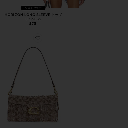
ベストセラー
HORIZON LONG SLEEVE トップ
LIONESS
$75
Favorite CRYSTAL SIGNATURE SOFT TABBY 約6