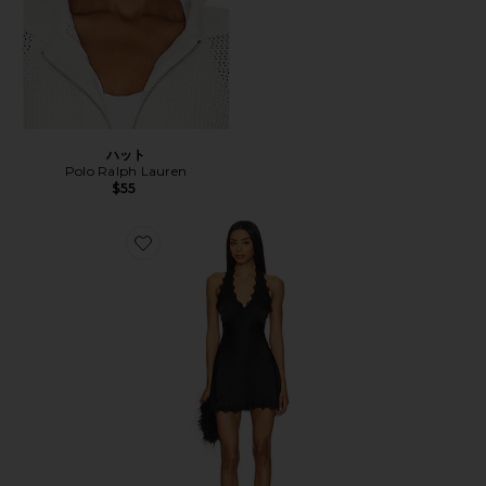
ハット
Polo Ralph Lauren
$55
Favorite STARS ALIGN ドレス