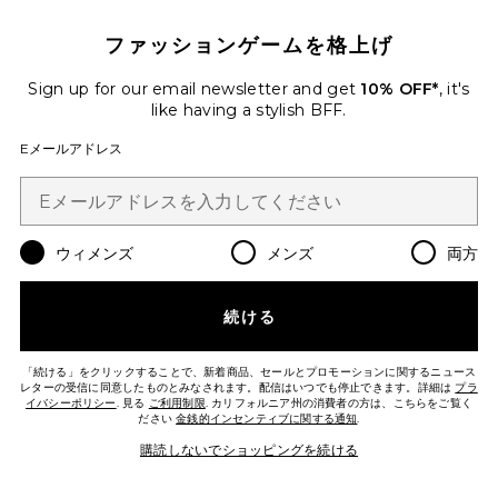
ファッションゲームを格上げ
Favorite CRYSTAL SIGNATURE SOFT TABBY 約6
Sign up for our email newsletter and get
10% OFF*
, it's
like having a stylish BFF.
Eメールアドレス
ウィメンズ
メンズ
両方
続ける
「続ける」をクリックすることで、新着商品、セールとプロモーションに関するニュース
レターの受信に同意したものとみなされます。配信はいつでも停止できます。詳細は
プラ
イバシーポリシー
. 見る
ご利用制限
. カリフォルニア州の消費者の方は、こちらをご覧く
CRYSTAL SIGNATURE SOFT
ださい
金銭的インセンティブに関する通知
.
TABBY 約66CM ショルダーバッグ
Coach
購読しないでショッピングを続ける
$575