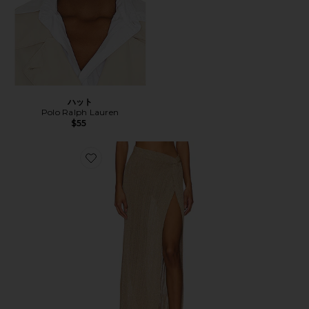
ハット
Polo Ralph Lauren
$55
Favorite HEART OF GOLD スカート