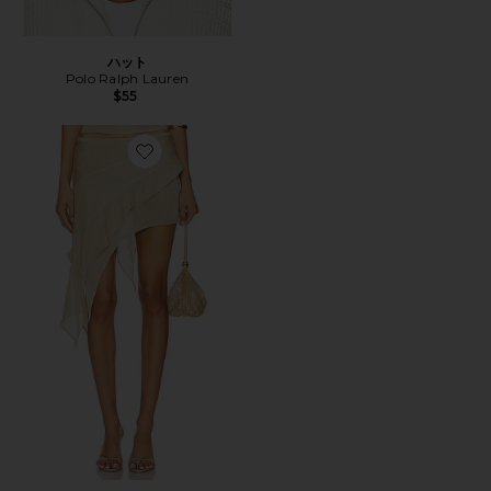
ハット
Polo Ralph Lauren
$55
Favorite PALISADES スカート