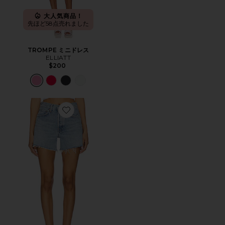
大人気商品！
先ほど58点売れました
TROMPE ミニドレス
ELLIATT
$200
Favorite PARKER ショートパンツ