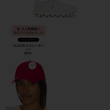
大人気商品！
先ほど47点売れました
ベストセラー
CLOUD 6 スニーカー
On
$160
Favorite ハット