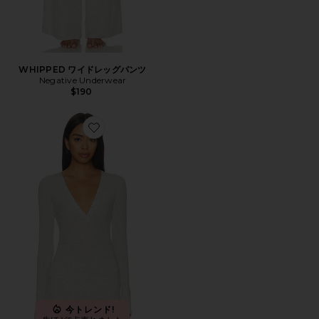
WHIPPED ワイドレッグパンツ
Negative Underwear
$190
Favorite WHIPPED Tシャツ
今トレンド!