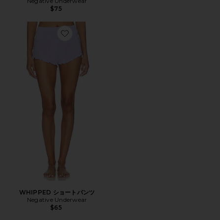
Negative Underwear
$75
Favorite WHIPPED ショートパンツ
WHIPPED ショートパンツ
Negative Underwear
$65