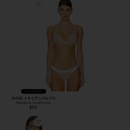
Favorite SIEVE トライアングルブラ
ベストセラー
SIEVE トライアングルブラ
Negative Underwear
$70
Favorite WHIPPED キャミソールトップス