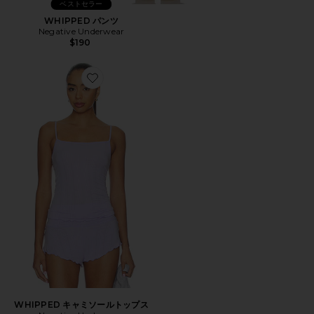
ベストセラー
WHIPPED パンツ
Negative Underwear
$190
Favorite WHIPPED キャミソールトップス
WHIPPED キャミソールトップス