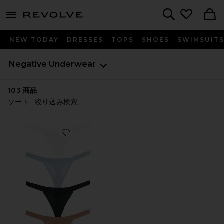
menu - shows more content
Revolve, Apparel & Fashion
Search
NEW TODAY
DRESSES
TOPS
SHOES
SWIMSUIT
Negative Underwear
103
商品
ソート
絞り込み検索
Favorite SIEVE Tバック（5枚セット）