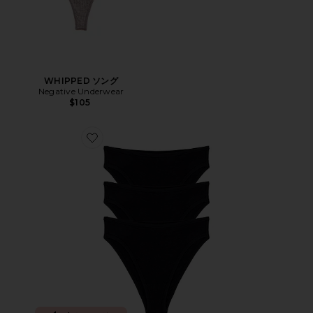
WHIPPED ソング
Negative Underwear
$105
Favorite CLOUD ブリーフパック