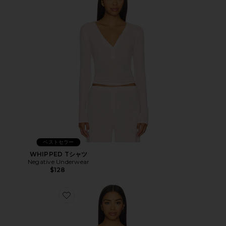
ベストセラー
WHIPPED Tシャツ
Negative Underwear
$128
Favorite WHIPPED キャミソール