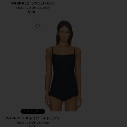
WHIPPED ラウンジパンツ
Negative Underwear
$190
Favorite WHIPPED キャミソールトップス
ベストセラー
WHIPPED キャミソールトップス
Negative Underwear
$75