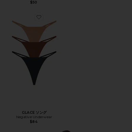
$50
Favorite GLACE ソング
GLACE ソング
Negative Underwear
$84