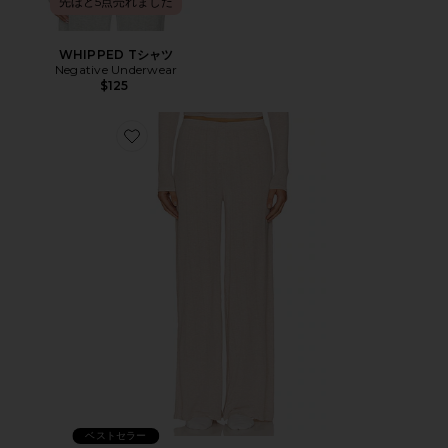
先ほど5点売れました
WHIPPED Tシャツ
Negative Underwear
$125
Favorite WHIPPED ラウンジパンツ
ベストセラー