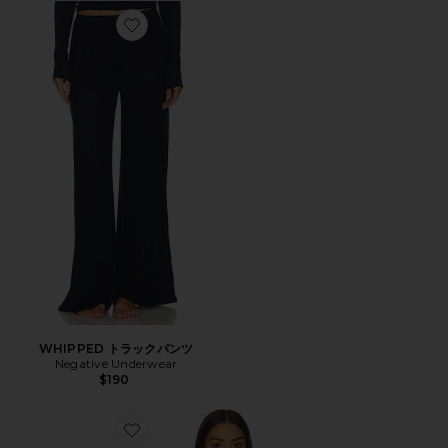
Favorite WHIPPED トラックパンツ
WHIPPED トラックパンツ
Negative Underwear
$190
Favorite WHIPPED Tシャツ