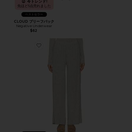
今トレンド!
先ほど5点売れました
ベストセラー
CLOUD ブリーフパック
Negative Underwear
$62
Favorite WHIPPED パンツ