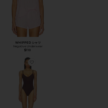
WHIPPED シャツ
Negative Underwear
$110
Favorite BASE ボディスーツ