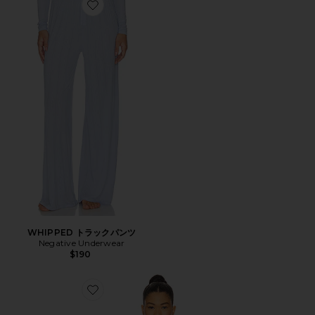
Favorite WHIPPED トラックパンツ
WHIPPED トラックパンツ
Negative Underwear
$190
Favorite WHIPPED 長袖トップ