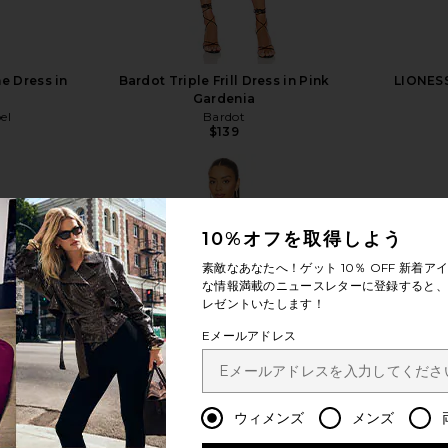
e Dress in
Bardot Triple Frill Dress in Pink
LIONESS
i
Gardenia
el
Bardot
$139
10%オフを取得しよう
素敵なあなたへ！ゲット
10％ OFF
新着アイ
もっと見る
な情報満載のニュースレターに登録すると、1
レゼントいたします！
Eメールアドレス
ウィメンズ
メンズ