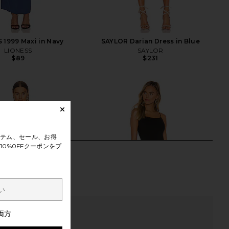
 1999 Maxi in Navy
SAYLOR Darian Dress in Blue
LIONESS
SAYLOR
$89
$231
テム、セール、お得
0%0FFクーポンをプ
両方