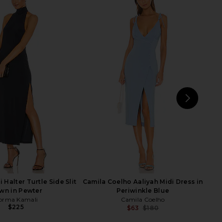
co Eva Midi Dress in
superdown Bailey Mini Dress in
Fuchsia
Black
Bronx Banco
superdown
$88
$368
$391
Previous price:
NEXT
Lov
Halter Turtle Side Slit
Camila Coelho Aaliyah Midi Dress in
wn in Pewter
Periwinkle Blue
orma Kamali
Camila Coelho
$225
$63
$180
Previ