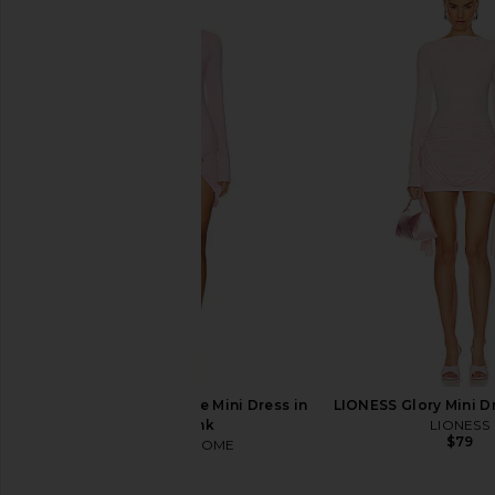
LIONESS Angelic Mini Dress in Ivory
Luli Fama Cosita Buen
LIONESS
in Gold Ru
$90
Luli Fama
$99
MORE TO COME Josie Mini Dress in
LIONESS Glory Mini Dr
Baby Pink
LIONESS
$79
MORE TO COME
$78