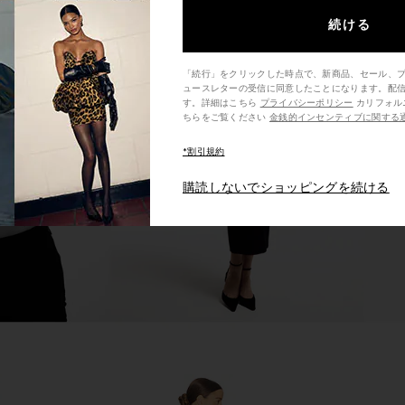
続ける
「続行」をクリックした時点で、新商品、セール、
xi Dress in
Steve Madden Vita Dress in
Michael Cos
ュースレターの受信に同意したことになります。配
re
Chocolate Martini
Midi
す。詳細はこちら
プライバシーポリシー
カリフォルニア州の消費者の方は、こ
Steve Madden
Mi
ちらをご覧ください
金銭的インセンティブに関する
$109
*割引規約
購読しないでショッピングを続ける