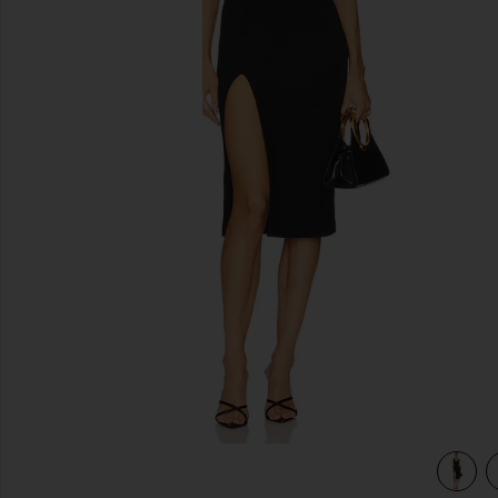
前のスライド
view 3 of 3 THOM ミディ丈ドレス in Black