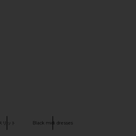
ni Mesh Midi Dress in
Bardot Adoni Mesh Maxi Dress in
Cornflower
Canary Yellow
Bardot
Bardot
$149
$149
スリット
Black midi dresses