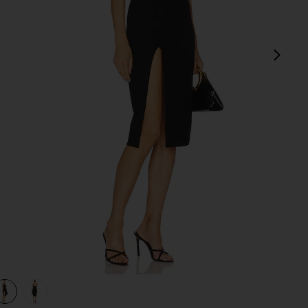
次
view 1 of 3 THOM ミディ丈ドレス in Black
v