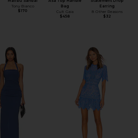
Malibu Sandal
Asa Top Handle
Statement Drop
Tony Bianco
Bag
Earring
$170
Cult Gaia
8 Other Reasons
$458
$32