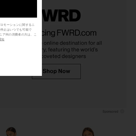
プロモーションに関するニ
tello x REVOLVE Hayes
superdown Candace Slit Midi Dress
信停止はいつでも可能で
 Dress in Brown
in Black
chael Costello
superdown
通知
$84
$224
$238
Previous price: