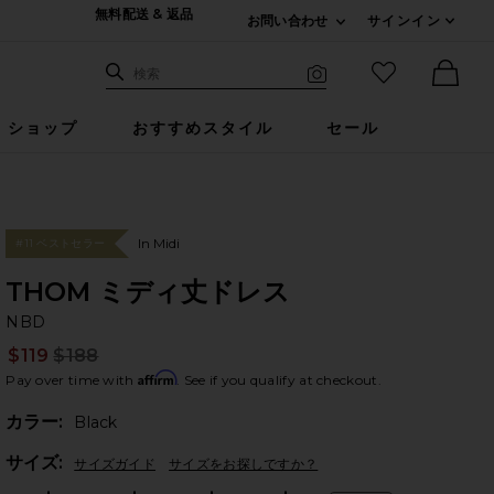
無料配送 & 返品
お問い合わせ
サインイン
Expand For ご連絡
サイト検索
お気に入りア
検索
Visual Search
Ther
ショップ
おすすめスタイル
セール
In Midi
#11 ベストセラー
THOM ミディ丈ドレス
N
bran
NBD
$119
$188
Prev
Affirm
Pay over time with
. See if you qualify at checkout.
カラー:
Black
Plea
サイズ:
サイズガイド
サイズをお探しですか？