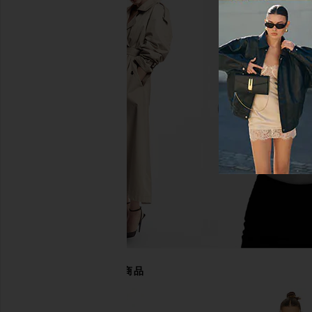
Bardot Olina Corset Midi Dress in
SNDYS Odessa Knit Ma
Black
Mango Omb
Bardot
SNDYS
$169
$115
あなたにおすすめの商品