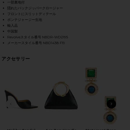
一部裏地付
隠れたバックジッパークロージャー
フロントにスリットディテール
HARE THOM MIDI DRESS IN BLACK ON FACEBOOK (O
HARE THOM MIDI DRESS IN BLACK ON TWITTER (OP
HARE THOM MIDI DRESS IN BLACK ON PINTEREST (O
ポンテジャージー生地
輸入品
中国製
Revolveスタイル番号 NBDR-WD2195
メーカースタイル番号 NBD1438 F19
アクセサリー
前のスライド
次のス
Be