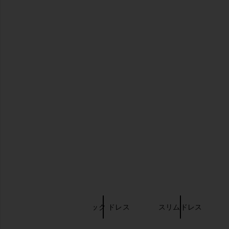
Norma Kamali Halter Turtleneck
House of Harlow 196
Side Slit Gown in Red
Austen Mini Dress 
Norma Kamali
House of Harlow
$178
$187
$225
Previous price:
キーワード検索
NBD
ブラック ドレス
スリムドレス