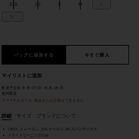
XXS
XS
S
M
L
Size:
Size:
Size:
Size:
Size:
XL
Size:
のスライド
マイリストに追加
配達予定日: 8 月 07 日 - 8 月 08 日
無料配送
ファイナルセール: 返品または交換はできません
詳細
サイズ
ブランドについて
, Cu
iew 2 of 3 THOM ミディ丈ドレス in Black
vie
UBSX_0 レーヨン, 33% ナイロン, 5% スパンデックス
ドライクリーニングのみ