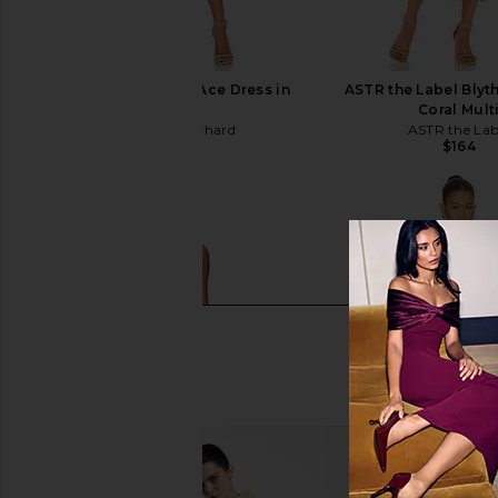
Amanda Uprichard Ace Dress in
ASTR the Label Blyth
Pacific
Coral Mult
Amanda Uprichard
ASTR the Lab
$194
$164