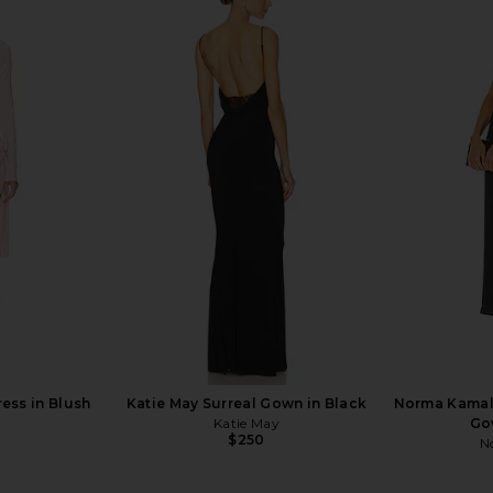
a Mini Dress
ELLIATT Trompe Dress in Pink
Bronx Ban
sh
ELLIATT
$200
ess in Blush
Katie May Surreal Gown in Black
Norma Kamali 
Katie May
Go
$250
N