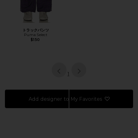
トラックパンツ
Puma Select
$150
page
of 1, currently selected
1
Add designer to My Favorites