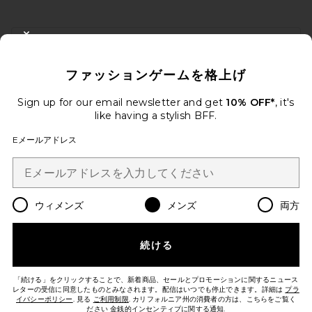
FOOTER
CLOSE MODAL
10%オフを取得しよう
ファッションゲームを格上げ
メールを送信することにより、当社のニュースレターに登録。いつで
も配信停止できます。
プライバシーポリシー
Sign up for our email newsletter and get
10% OFF*
, it's
Email Address
like having a stylish BFF.
Eメールアドレス
Sign Up
ウィメンズ
メンズ
両方
ja
USD
Change Country Regions Preferences
続ける
改善にご協力ください！
本日のお買い物に関する簡単なアンケートを実施しております
Let's Go!
「続ける」をクリックすることで、新着商品、セールとプロモーションに関するニュース
レターの受信に同意したものとみなされます。配信はいつでも停止できます。詳細は
プラ
イバシーポリシー
. 見る
ご利用制限
. カリフォルニア州の消費者の方は、こちらをご覧く
ださい
金銭的インセンティブに関する通知
.