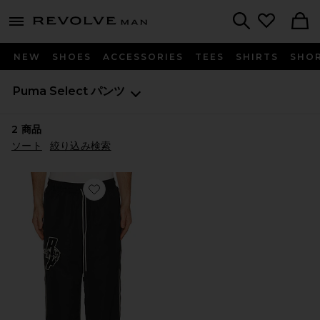
Revolve
menu - shows more content
Search
NEW
SHOES
ACCESSORIES
TEES
SHIRTS
SHO
Puma Select
パンツ
2
商品
ソート
絞り込み検索
Favorite REPRESENT パンツ