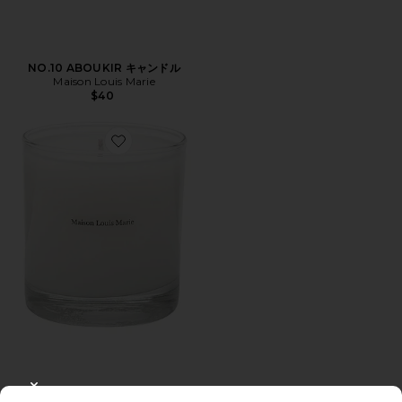
NO.10 ABOUKIR キャンドル
Maison Louis Marie
$40
Favorite NO.01 SCALPAY キャンドル
CLOSE MODAL