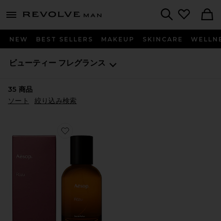
Revolve
menu - shows more content
Search
NEW
BEST SELLERS
MAKEUP
SKINCARE
WELLN
ビューティー
フレグランス
35
商品
ソート
絞り込み検索
Favorite ROZU オードパルファム