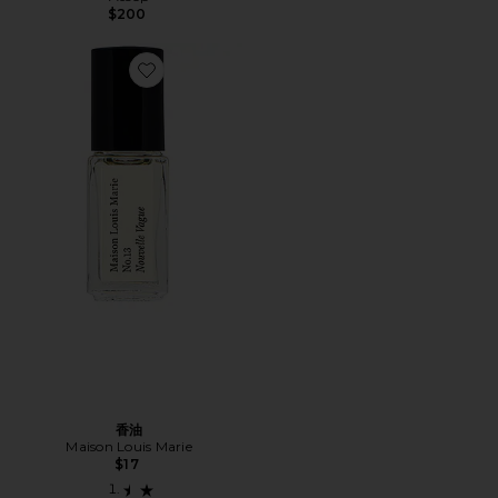
$200
Favorite 香油
香油
Maison Louis Marie
$17