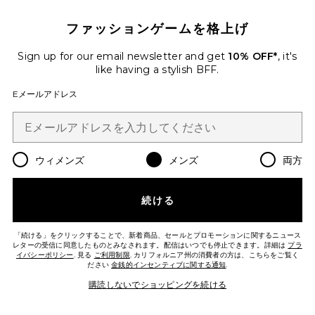
NO.01 SCALPAY キャンドル
ファッションゲームを格上げ
Maison Louis Marie
$40
Sign up for our email newsletter and get
10% OFF*
, it's
like having a stylish BFF.
Favorite ギフトセット
Eメールアドレス
ウィメンズ
メンズ
両方
続ける
「続ける」をクリックすることで、新着商品、セールとプロモーションに関するニュース
レターの受信に同意したものとみなされます。配信はいつでも停止できます。詳細は
プラ
イバシーポリシー
. 見る
ご利用制限
. カリフォルニア州の消費者の方は、こちらをご覧く
ださい
金銭的インセンティブに関する通知
.
購読しないでショッピングを続ける
ギフトセット