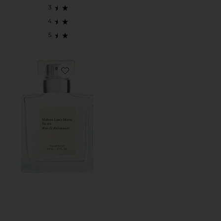
Favorite NO.04 BOIS DE BALINCOURT オードパルフ