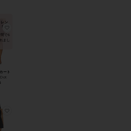
トレン
ド！
 ミニドレス
りOIA オールインワン
お気に入りRAYE スカート
時間で6
れまし
スカート
 Dot
5
ョートパンツ
りGETTY ミニスカート
お気に入りSOPHIE ミニドレス