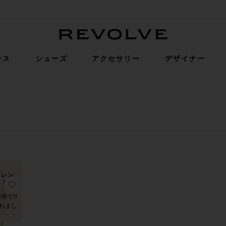
Revolve
ース
シューズ
アクセサリー
デザイナー
トレン
ド！
ツ
りLEIA スカート
お気に入りKIRA マキシドレス
間で11
れまし