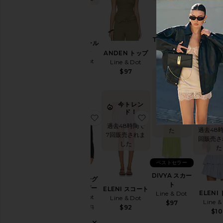
回販売さ
た
TALIE ミニド
FOND オール
ベスト
レス
インワン
ANDEN トップ
DIVYA
Line & Dot
Line & Dot
Line & Dot
Line &
$138
$152
$97
$8
今トレ
ンド！
過去48時
今トレン
今
ド！
間で7回販
お気に入りIDA アワーグラスブレザー
お気に入りELENI ス
お気に入
売されまし
過去48時間で
過去48
た
7回販売されま
回販売さ
した
た
ベストセラー
DIVYA スカー
IDA アワーグ
ト
ラスブレザー
ELENI スコート
ELENI
Line & Dot
Line & Dot
Line & Dot
Line &
$97
Sale price:
$161
$171
$92
$10
Previous price: