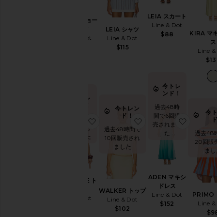
ド
レ
LEIA スカート
ス
PRIMO ショー
Line & Dot
&
トパンツ
LEIA シャツ
KIRA 
$88
ワ
Line & Dot
Line & Dot
ス
ン
$105
$115
Line &
ピ
$13
ー
ス
ジ
今トレ
ャ
ンド！
今トレ
ケ
ンド！
過去48時
今トレン
ッ
今
ド！
間で6回販
ト
過去48時間
お気に入りCLAUDINE トップ
お気に入りWALKER 
お気に入
売されまし
&
で8回販売
過去48時間で
過去48
た
コ
されました
10回販売され
20回販
ー
ました
まし
ト
ジ
ャ
ADEN マキシ
CLAUDINE ト
ン
ドレス
ップ
WALKER トップ
プ
PRIMO
Line & Dot
Line & Dot
Line & Dot
ス
Line &
$152
$86
$102
ー
$9