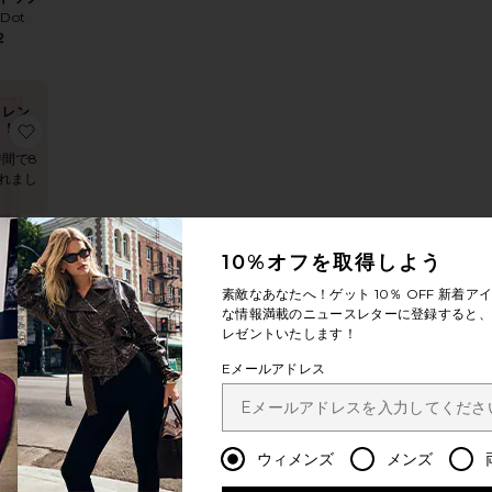
 Dot
2
トレン
ド！
キシドレス
りGETTY シャツ
お気に入りODESSA スカート
時間で8
れまし
10%オフを取得しよう
セラー
素敵なあなたへ！ゲット
10％ OFF
新着アイ
A スカー
な情報満載のニュースレターに登録すると、1
レゼントいたします！
 Dot
5
Eメールアドレス
トレン
ド！
ップ
りTALIE ミニドレス
お気に入りDIVYA トップ
ウィメンズ
メンズ
時間で9