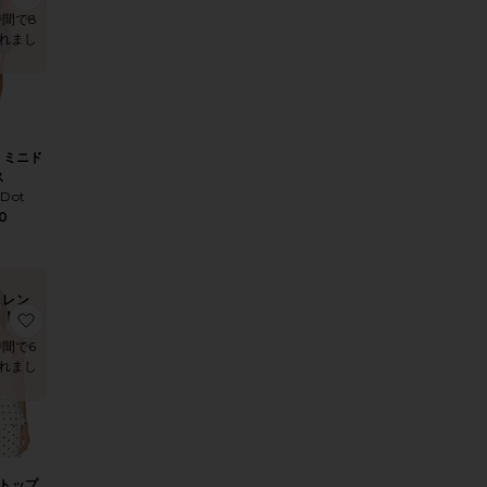
時間で8
れまし
L ミニド
ス
 Dot
0
トレン
ド！
ドレス
りANDEN パンツ
お気に入りRAVYN トップ
時間で6
れまし
 トップ