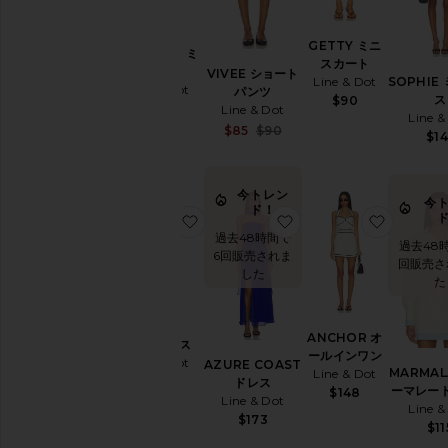
GETTY ミニ
PERNILLE ミ
スカート
ニドレス
VIVEE ショート
SOPHIE
Line & Dot
Line & Dot
パンツ
ス
$90
$138
Line & Dot
Line &
Sale price:
$85
$90
$14
Previous price:
今トレン
今
ド！
お気に入りOIA ドレス
お気に入りAZURE CO
お気に入
過去48時間で
過去48
6回販売されま
回販売さ
した
た
ANCHOR オ
OIA ドレス
ールインワン
Line & Dot
AZURE COAST
MARMAL
Line & Dot
$184
ドレス
ーマレー
$148
Line & Dot
Line &
$173
$11