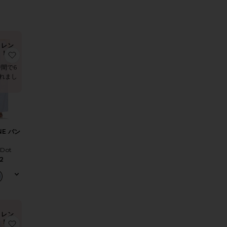
トレン
ド！
ス
りOXFORD ミニスカート
お気に入りCLAUDINE パンツ
時間で6
れまし
NE パン
 Dot
2
トレン
ド！
BROIDERED ドレス
りVENI ショートパンツ
お気に入りRAQUEL ミニドレス