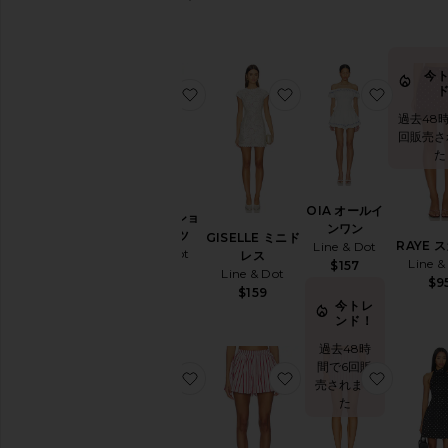
今
お気に入りNICOLO ショートパンツ
お気に入りGISELLE
お気に入
過去48
回販売さ
た
OIA オールイ
NICOLO ショ
ンワン
ートパンツ
GISELLE ミニド
RAYE 
Line & Dot
Line & Dot
レス
Line &
$157
$102
Line & Dot
$9
$159
今トレ
ンド！
過去48時
間で6回販
お気に入りPERNILLE ミニドレス
お気に入りVIVEE シ
お気に入
売されまし
た