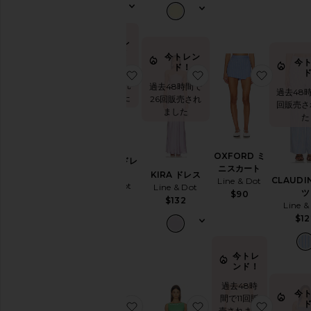
ツ
レ
ザ
今トレ
ー
ンド！
今トレン
今
パ
ド！
過去48時間
お気に入りADELYN ドレス
お気に入りKIRA ドレ
お気に入
ン
で27回販売
過去48時間で
過去48
ツ
されました
26回販売され
回販売さ
オ
ました
た
ー
ル
イ
OXFORD ミ
ADELYN ドレ
ン
ニスカート
ス
KIRA ドレス
ワ
CLAUDI
Line & Dot
Line & Dot
Line & Dot
ン
ツ
$90
$132
$132
Line &
シ
$12
ョ
ー
ト
今トレ
パ
ンド！
ン
ツ
過去48時
今
間で11回販
ス
お気に入りLOWEN ジャンプスーツ
お気に入りTIPPI EM
お気に入
売されまし