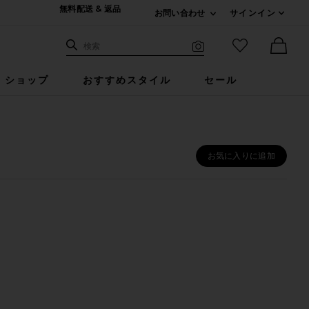
無料配送 & 返品
お問い合わせ
サインイン
Expand For ご連絡
サイト検索
お気に入りア
検索
Visual Search
Ther
ショップ
おすすめスタイル
セール
お気に入りに追加