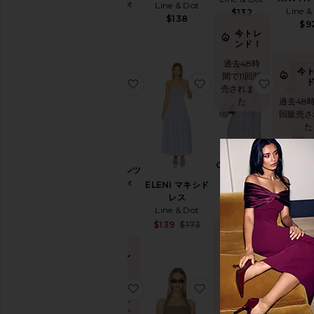
Line & Dot
Line & Dot
Line &
$132
ト
$93
$138
$9
ッ
今トレ
プ
ンド！
ス
過去48時
今
間で11回販
お気に入りRAVYN パンツ
お気に入りELENI マ
お気に入
売されまし
サ
過去48
イ
た
ズ
回販売さ
た
カ
ラ
GETTY シャ
RAVYN パンツ
ー
ベスト
ツ
Line & Dot
ELENI マキシド
ODESS
Line & Dot
$115
レス
ト
$97
Line & Dot
Price
Line &
Sale price:
$139
$173
$11
Previous price:
今トレ
ンド！
今トレ
ンド！
過去48時
今
間で5回販
過去48時間
お気に入りFOND オールインワン
お気に入りANDEN ト
お気に入
売されまし
で8回販売
過去48
た
されました