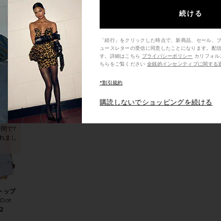
れまし
続ける
「続行」をクリックした時点で、新商品、セール、
セラー
ュースレターの受信に同意したことになります。配
 トップ
す。詳細はこちら
プライバシーポリシー
カリフォルニア州の消費者の方は、こ
ちらをご覧ください
金銭的インセンティブに関する
 Dot
8
*割引規約
購読しないでショッピングを続ける
トレン
ド！
コート
りDIVYA スカート
お気に入りELENI トップ
時間で7
れまし
 トップ
 Dot
2