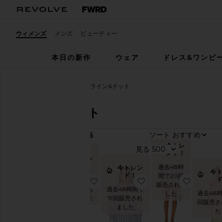
ウィメンズ
メンズ
ビューティー
本日の新作
ウェア
ドレス&ワンピ
ウィメンズ
デザイナー
ライン&ドット
ライン&ドット
ソート
380
商品
カ
今トレ
見る
テ
ンド！
ゴ
今トレ
リ
ンド！
過去48時
今トレン
今
ー
ド！
間で20回
過去48時間
お気に入りPRIMO ショートパンツ
お気に入りLEIA シャ
お気に入
販売されま
で21回販売
過去48時間で
デ
過去48時
した
されました
19回販売され
ニ
回販売さ
ました
ム
た