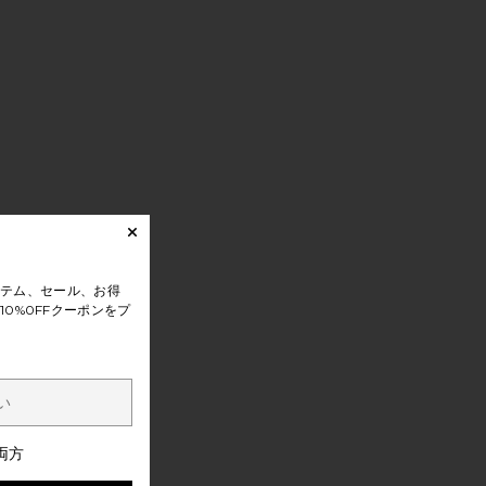
テム、セール、お得
0%0FFクーポンをプ
両方