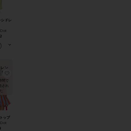
マキシドレ
 Dot
2
トレン
ド！
トップ
りADEN マキシドレス
お気に入りPRIMO トップ
時間で
売され
た
 トップ
 Dot
8