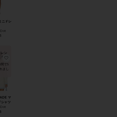
 ミニドレ
 Dot
1
トレン
ド！
AST ドレス
りANCHOR オールインワン
お気に入りMARMALADE マーマレードシャツ
時間で5
れまし
ADE マ
ドシャツ
 Dot
5