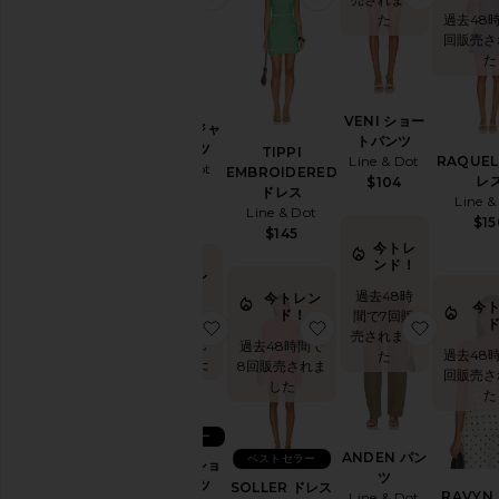
カ
過去48
た
ー
回販売さ
ト
た
セ
ー
タ
VENI ショー
LOWEN ジャ
ー
トパンツ
ンプスーツ
TIPPI
&
RAQUE
Line & Dot
Line & Dot
EMBROIDERED
ニ
レ
$104
$161
ドレス
ッ
Line &
Line & Dot
ト
$15
$145
ス
今トレ
ンド！
イ
今トレ
ム
ンド！
過去48時
今トレン
今
ウ
ド！
間で7回販
過去48時間
お気に入りSOPHIE ショートパンツ
お気に入りSOLLER 
お気に入
ェ
売されまし
で7回販売
過去48時間で
ア
過去48
た
されました
8回販売されま
&
回販売さ
した
カ
た
バ
ー
ベストセラー
ア
ANDEN パン
ベストセラー
SOPHIE ショ
ッ
ツ
ートパンツ
SOLLER ドレス
プ
RAVYN
Line & Dot