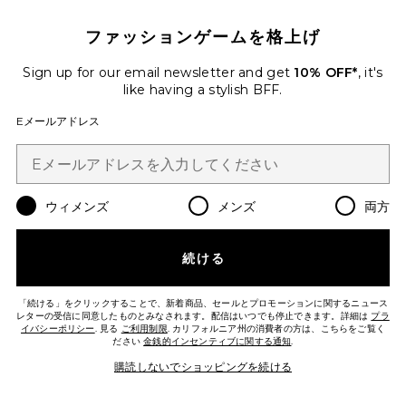
ファッションゲームを格上げ
Sign up for our email newsletter and get
10% OFF*
, it's
like having a stylish BFF.
Eメールアドレス
MARLOWE コート
ウィメンズ
メンズ
両方
LAMARQUE
$675
続ける
Favorite ALMA ジャケット
「続ける」をクリックすることで、新着商品、セールとプロモーションに関するニュース
レターの受信に同意したものとみなされます。配信はいつでも停止できます。詳細は
プラ
イバシーポリシー
. 見る
ご利用制限
. カリフォルニア州の消費者の方は、こちらをご覧く
ださい
金銭的インセンティブに関する通知
.
購読しないでショッピングを続ける