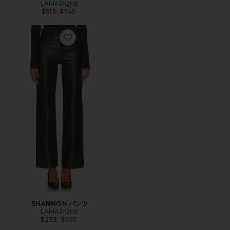
LAMARQUE
Previous price:
$515
$745
Favorite SHANNON パンツ
SHANNON パンツ
LAMARQUE
Previous price:
$233
$595