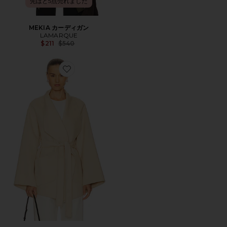
先ほど5点売れました
MEKIA カーディガン
LAMARQUE
Previous price:
$211
$540
Favorite MEKIA カーディガン