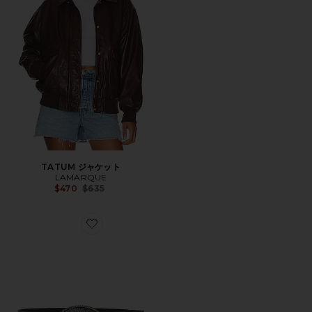
TATUM ジャケット
LAMARQUE
Previous price:
$470
$635
Favorite METAL BUCKLE LEATHER ベルト