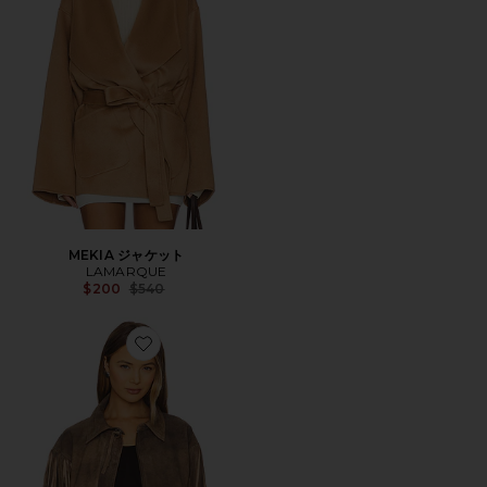
MEKIA ジャケット
LAMARQUE
Previous price:
$200
$540
Favorite ARIZONA ジャケット