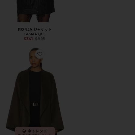
RONJA ジャケット
LAMARQUE
Previous price:
$341
$895
Favorite MEKIA カーディガン
今トレンド!