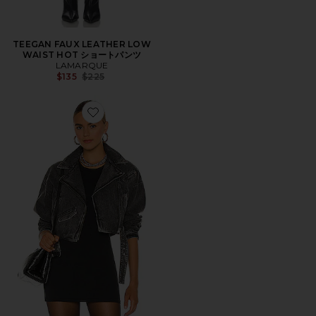
TEEGAN FAUX LEATHER LOW
WAIST HOT ショートパンツ
LAMARQUE
Previous price:
$135
$225
Favorite DYLAN ジャケット