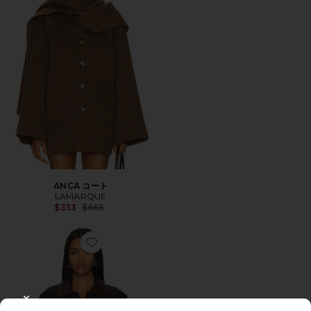
ANCA コート
LAMARQUE
Previous price:
$353
$665
Favorite MARLOWE コート
CLOSE MODAL