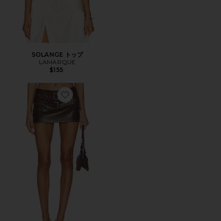
SOLANGE トップ
LAMARQUE
$155
Favorite HARLEN FAUX LEATHER STUDDED スカート