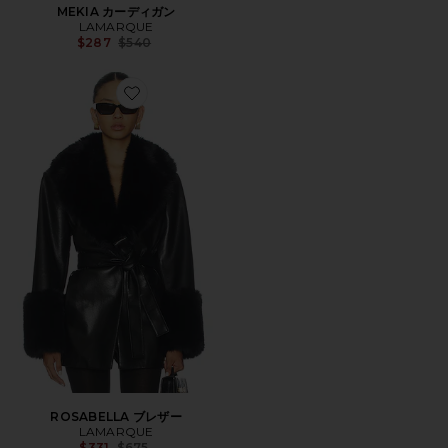
MEKIA カーディガン
LAMARQUE
Previous price:
$287
$540
Favorite ROSABELLA ブレザー
ROSABELLA ブレザー
LAMARQUE
Previous price:
$331
$675