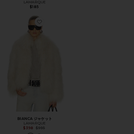
LAMARQUE
$185
Favorite BIANCA ジャケット
BIANCA ジャケット
LAMARQUE
Previous price:
$398
$995