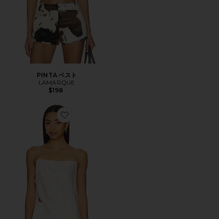
PINTA ベスト
LAMARQUE
$198
Favorite SOLANGE トップ