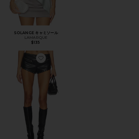
SOLANGE キャミソール
LAMARQUE
$135
Favorite TEEGAN FAUX LEATHER LOW WAIST H