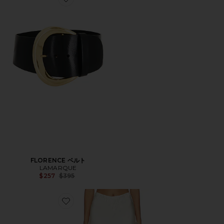
Favorite FLORENCE ベルト
FLORENCE ベルト
LAMARQUE
Previous price:
$257
$395
Favorite EMILE パンツ