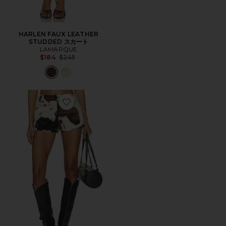
HARLEN FAUX LEATHER
STUDDED スカート
LAMARQUE
Previous price:
$184
$245
Favorite TAWNIA ショートパンツ