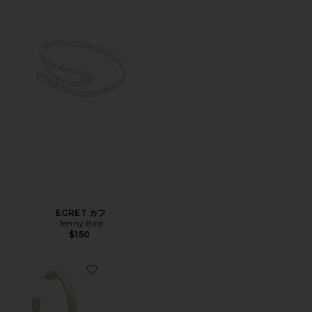
EGRET カフ
Jenny Bird
$150
Favorite ANNIE フープ