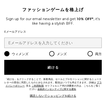
ファッションゲームを格上げ
Sign up for our email newsletter and get
10% OFF*
, it's
KNOT イヤリング
Heaven Mayhem
like having a stylish BFF.
$65
Eメールアドレス
Favorite ICON フープ
ウィメンズ
メンズ
両方
続ける
「続ける」をクリックすることで、新着商品、セールとプロモーションに関するニュース
レターの受信に同意したものとみなされます。配信はいつでも停止できます。詳細は
プラ
イバシーポリシー
. 見る
ご利用制限
. カリフォルニア州の消費者の方は、こちらをご覧く
ださい
金銭的インセンティブに関する通知
.
購読しないでショッピングを続ける