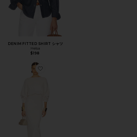
DENIM FITTED SHIRT シャツ
Helsa
$198
Favorite HILDIE ドレス