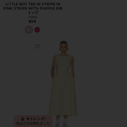
LITTLE BOY TEE IN STRIPE IN
PINK STRIPE WITH PURPLE RIB
トップ
Helsa
$98
Favorite STRETCH COTTON SATEEN MIDI DRESS ド
今トレンド!
先ほど13点売れました