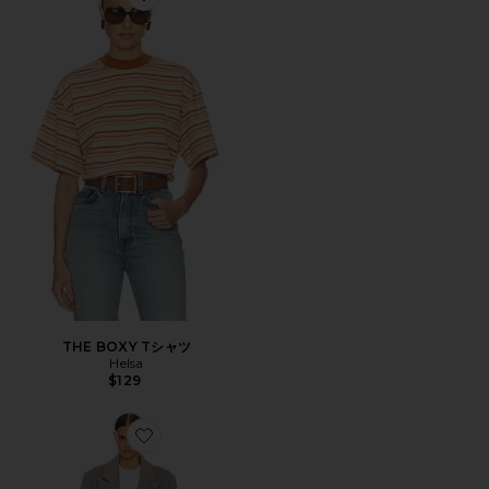
Favorite THE BOXY Tシャツ
THE BOXY Tシャツ
Helsa
$129
Favorite BOLD SHOULDER LONG コート