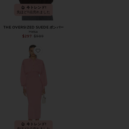
今トレンド!
先ほど11点売れました
THE OVERSIZED SUEDE ボンバー
Helsa
Previous price:
$297
$989
Favorite HILDIE ドレス
今トレンド!
先ほど9点売れました