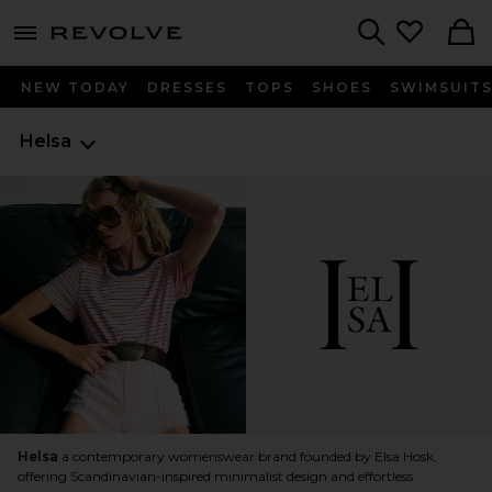
menu - shows more content
Revolve, Apparel & Fashion
Search
NEW TODAY
DRESSES
TOPS
SHOES
SWIMSUIT
Helsa
Helsa
a contemporary womenswear brand founded by Elsa Hosk,
offering Scandinavian-inspired minimalist design and effortless