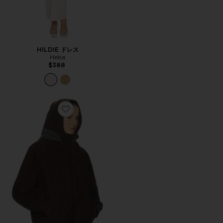
HILDIE ドレス
Helsa
$388
Favorite THE OVERSIZED SUEDE ボンバー