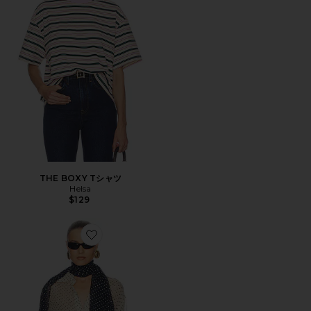
THE BOXY Tシャツ
Helsa
$129
Favorite THE RELAXED SHIRT IN SILK CHIFFON トップ