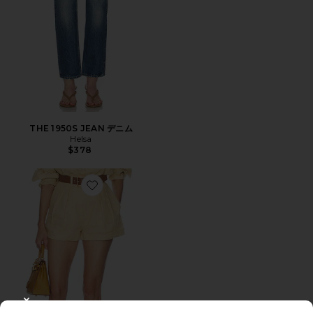
THE 1950S JEAN デニム
Helsa
$378
Favorite WASHED LINEN PLEATED SHORT ショート
CLOSE MODAL