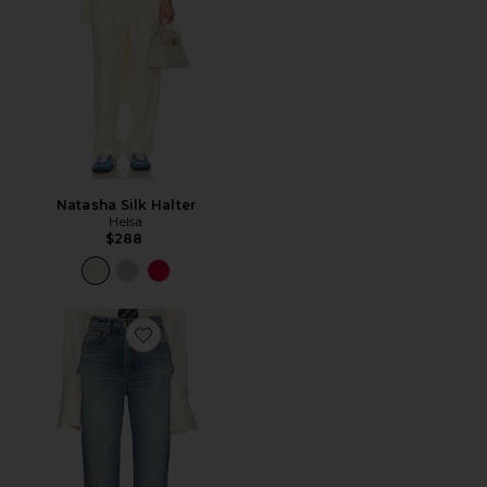
Natasha Silk Halter
Helsa
$288
Favorite THE 1950S JEAN デニム