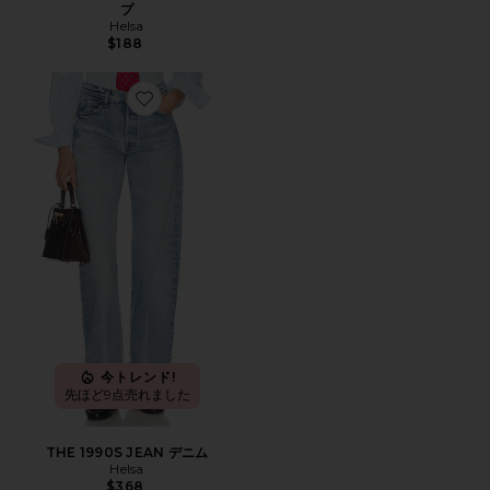
プ
Helsa
$188
Favorite THE 1990S JEAN デニム
今トレンド!
先ほど9点売れました
THE 1990S JEAN デニム
Helsa
$368