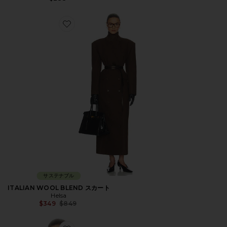
Favorite ITALIAN WOOL BLEND スカート
サステナブル
ITALIAN WOOL BLEND スカート
Helsa
Previous price:
$349
$849