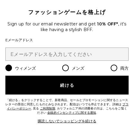
ファッションゲームを格上げ
Sign up for our email newsletter and get
10% OFF*
, it's
like having a stylish BFF.
Eメールアドレス
WASHED LINEN PLEATED
SHORT ショートパンツ
Helsa
$188
ウィメンズ
メンズ
両方
Favorite THE SUMMER シャツ
続ける
「続ける」をクリックすることで、新着商品、セールとプロモーションに関するニュース
レターの受信に同意したものとみなされます。配信はいつでも停止できます。詳細は
プラ
イバシーポリシー
. 見る
ご利用制限
. カリフォルニア州の消費者の方は、こちらをご覧く
ださい
金銭的インセンティブに関する通知
.
購読しないでショッピングを続ける