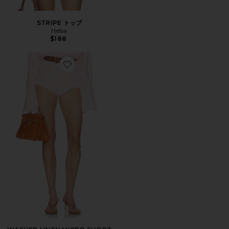
STRIPE トップ
Helsa
$188
Favorite WASHED LINEN MICRO SHORT ショートパン