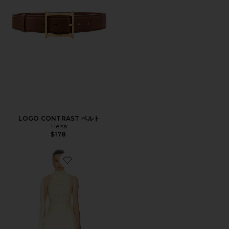
LOGO CONTRAST ベルト
Helsa
$178
Favorite Natasha Silk Halter