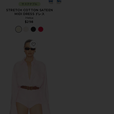
サステナブル
STRETCH COTTON SATEEN
MIDI DRESS ドレス
Helsa
$298
Favorite WASHED LINEN SHIRT シャツ