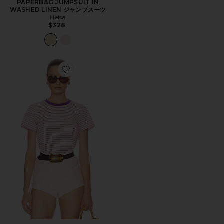
PAPERBAG JUMPSUIT IN
WASHED LINEN ジャンプスーツ
Helsa
$328
Favorite LITTLE BOY TEE IN STRIPE IN PINK STR