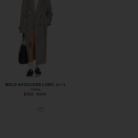
BOLD SHOULDER LONG コート
Helsa
Previous price:
$350
$699
Favorite LOGO CONTRAST ベルト