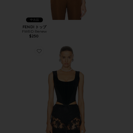
中古品
FENDI トップ
FWRD Renew
$250
Favorite VIVIENNE WESTWOOD トップ