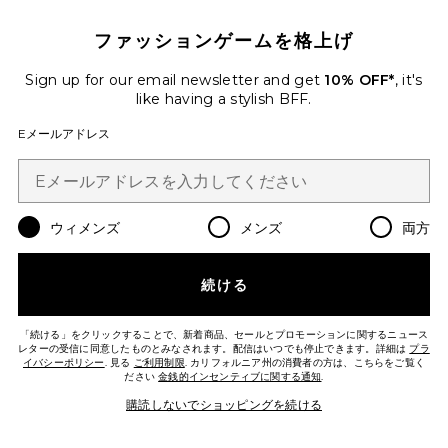
ファッションゲームを格上げ
中古品
DIOR バッグ
Sign up for our email newsletter and get
10% OFF*
, it's
FWRD Renew
$3,595
like having a stylish BFF.
Eメールアドレス
Favorite HERMES ハンドバッグ
ウィメンズ
メンズ
両方
続ける
「続ける」をクリックすることで、新着商品、セールとプロモーションに関するニュース
レターの受信に同意したものとみなされます。配信はいつでも停止できます。詳細は
プラ
イバシーポリシー
. 見る
ご利用制限
. カリフォルニア州の消費者の方は、こちらをご覧く
ださい
金銭的インセンティブに関する通知
.
購読しないでショッピングを続ける
中古品