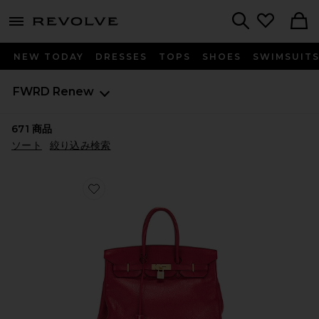
menu - shows more content
Revolve, Apparel & Fashion
Search
NEW TODAY
DRESSES
TOPS
SHOES
SWIMSUIT
FWRD Renew
671
商品
ソート
絞り込み検索
Favorite HERMES ハンドバッグ