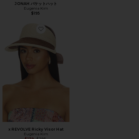
JONAH バケットハット
Eugenia Kim
$195
Favorite x REVOLVE Ricky Visor Hat
x REVOLVE Ricky Visor Hat
Eugenia Kim
Previous price:
$139
$295