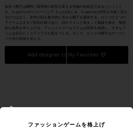
似合う帽子は瞬時に着用者の顔型を変える究極の化粧品であるということ
を、Eugenia Kim (ユージニア キム)は信じる。Eugeniaは女性を力強く見せ
るのではなく、女性の顔を魅力的に見せる帽子を製造する。ひとつひとつの
アイテムはまるで彫刻の様であり、顔のラインと相まって曲線を描き、魅惑
的な効果を作り上げる。アシンメトリーなブリムは頬骨を強調し、大きなブ
リムは目元にミステリアスな影をつくる。そして、ピンクの帽子はチークに
バラ色の色味を添える。
Add designer to My Favorites
FOOTER
CLOSE MODAL
10%オフを取得しよう
ファッションゲームを格上げ
メールを送信することにより、当社のニュースレターに登録。いつで
も配信停止できます。
プライバシーポリシー