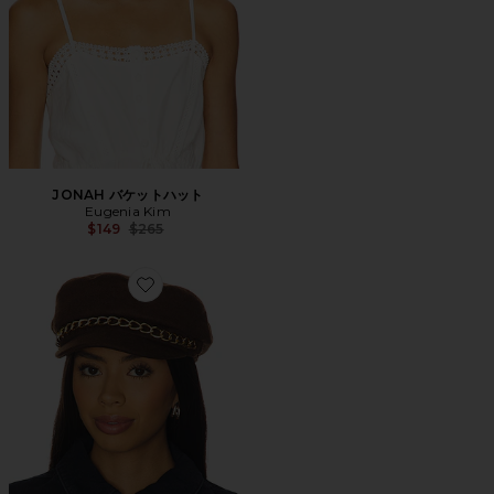
JONAH バケットハット
Eugenia Kim
Previous price:
$149
$265
Favorite MARINA キャップ