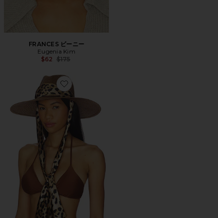
FRANCES ビーニー
Eugenia Kim
Previous price:
$62
$175
Favorite CASSIDY ワイドブリムハット