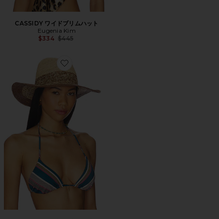
CASSIDY ワイドブリムハット
Eugenia Kim
Previous price:
$334
$445
Favorite LOURDES バケットハット