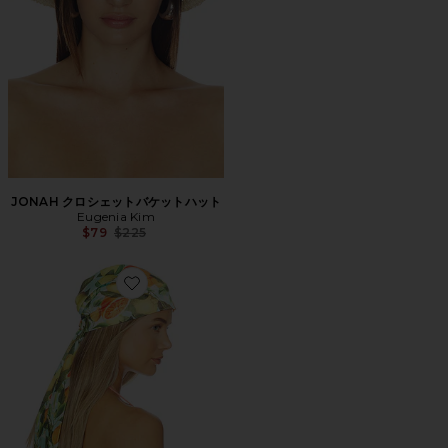
JONAH クロシェットバケットハット
Eugenia Kim
Previous price:
$79
$225
Favorite GIGI ヘッドスカーフ