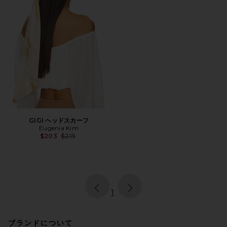
GIGI ヘッドスカーフ
Eugenia Kim
Previous price:
$203
$215
page
of 1, currently selected
1
ブランドについて