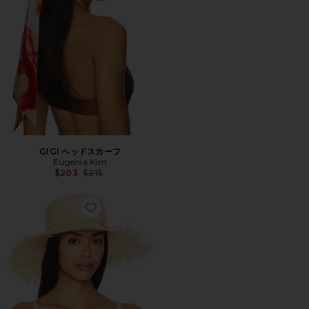
GIGI ヘッドスカーフ
Eugenia Kim
Previous price:
$203
$215
Favorite JONAH バケットハット