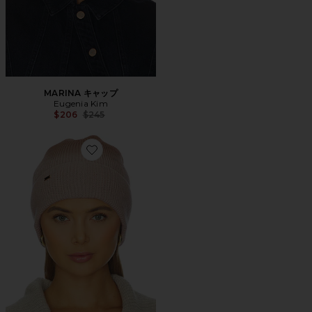
MARINA キャップ
Eugenia Kim
Previous price:
$206
$245
Favorite FRANCES ビーニー