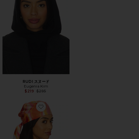
RUDI スヌード
Eugenia Kim
Previous price:
$219
$295
Favorite GIGI ヘッドスカーフ