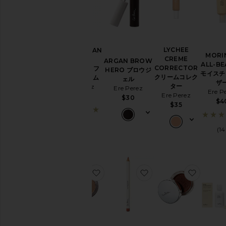
LYCHEE
AUSTRALIAN
MORI
CREME
BLUE
ARGAN BROW
ALL-B
CORRECTOR
CYPRESS フ
HERO ブロウジ
モイスチ
クリームコレク
ェイスセラム
ェル
ザ
ター
Ere Perez
Ere Perez
Ere P
Ere Perez
$40
$30
$4
$35
(11)
(14
お気に入りNATURAL ALMOND マ
お気に入りACAI LIP
お気に入