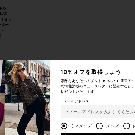
GKO
LLAR
 ミセラ
ーター
erez
0
 PENCIL リップペンシル
りPEACH BRONZING DROPS ブロンジングドロップ
お気に入りOAT MILK FOUNDATION ファンデーション
10%オフを取得しよう
素敵なあなたへ！ゲット
10％ OFF
新着アイ
な情報満載のニュースレターに登録すると、1
レゼントいたします！
Eメールアドレス
MILK
ATION
ーショ
ウィメンズ
メンズ
erez