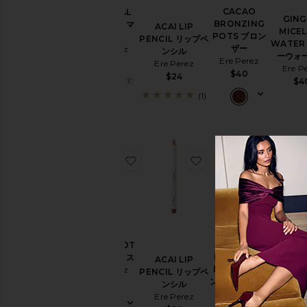
CACAO
NATURAL
GIN
BRONZING
ALMOND マ
ACAI LIP
MICE
POTS ブロン
スカラ
PENCIL リップペ
WATER
ザー
Ere Perez
ンシル
ーウォ
Ere Perez
$38
Ere Perez
Ere P
$40
$24
$4
(1)
(3)
お気に入りBEETROOT リップグロス
お気に入りACAI LIP
お気に入
PEACH
BEETROOT
OAT 
BRONZING
リップグロス
ACAI LIP
FOUND
DROPS ブロ
Ere Perez
PENCIL リップペ
ファンデ
ンジングドロッ
$30
ンシル
ン
プ
Ere Perez
Ere P
Ere Perez