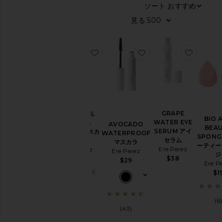
ソート
28
商品
す
見る
べ
て
見
お気に入りALOE GEL LASH & BR
お気に入りAVOCADO 
お気に入
る
カ
テ
ゴ
リ
GRAPE
ALOE GEL
ー
BIO A
WATER EYE
LASH &
AVOCADO
BEA
SERUM アイ
BROW マスカ
WATERPROOF
メ
SPONG
セラム
ラ
マスカラ
イ
ーティー
Ere Perez
Ere Perez
Ere Perez
ク
ジ
$38
$28
$29
ア
Ere P
ッ
$1
プ
(68)
ス
(6
キ
(43)
ン
ケ