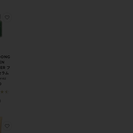
N フェイスタナー
ANSLUCENT フェイスパウダー
りACAI LIP PENCIL リップペンシル
お気に入りQUANDONG GREEN BOOSTER フェイスセラム
DONG
EN
ER フ
セラム
erez
0
)
YPRESS フェイスセラム
ROW HERO ブロウジェル
りLYCHEE CREME CORRECTOR クリームコレクター
お気に入りMORINGA ALL-BEAUTY モイスチャライザー