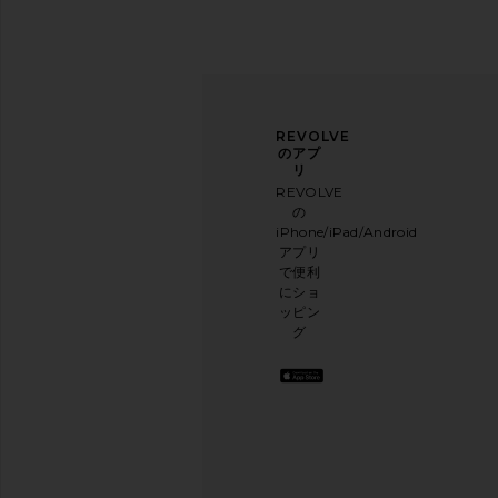
ニュ
アン
REVOLVE
ース
ケー
のアプ
レタ
トに
リ
ー登
ご協
REVOLVE
録
力く
の
ださ
iPhone/iPad/Android
メー
い
アプリ
ルニ
本日
で便利
ュー
のお
にショ
スレ
買い
ッピン
ター
物に
グ
に登
関す
録し
る簡
て、
単な
10%
アン
オフ
ケー
を取
トを
得し
実施
よう
.
して
お洒