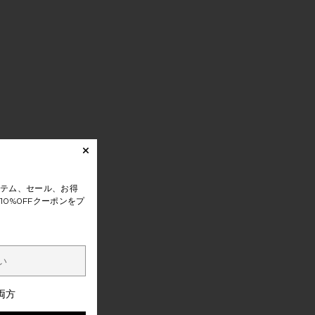
テム、セール、お得
0%0FFクーポンをプ
両方