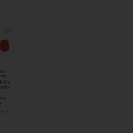
OW マスカラ
WATERPROOF マスカラ
りGRAPE WATER EYE SERUM アイセラム
お気に入りBIO ALL-BEAUTY SPONGE ビューティースポンジ
LL-
UTY
E ビュ
スポン
erez
9
)