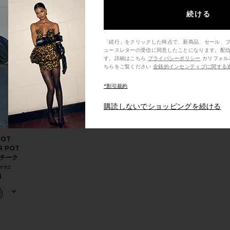
4
続ける
「続行」をクリックした時点で、新商品、セール、
ュースレターの受信に同意したことになります。配
す。詳細はこちら
プライバシーポリシー
カリフォルニア州の消費者の方は、こ
ちらをご覧ください
金銭的インセンティブに関する
アイモイスチャライザー
 ALMOND マスカラ
りCOCO CRAYON リップ＆チーク
お気に入りCARROT COLOUR POT リップ＆チーク
*割引規約
購読しないでショッピングを続ける
ROT
R POT
チーク
erez
1