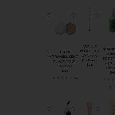
ア
ツ
お気に入りGUAVA GRADUAL TA
お気に入りCORN TR
お気に入
ー
ル
&
ブ
ラ
シ
ACAI LIP
GUAVA
QUAN
PENCIL リッ
GRADUAL
CORN
Price
GRE
プペンシル
TAN フェイス
TRANSLUCENT
BOOST
Ere Perez
タナー
フェイスパウダー
ェイス
Ere Perez
$24
Ere Perez
Ere P
$42
$40
$4
(4)
(10
お気に入りAUSTRALIAN BLUE C
お気に入りARGAN B
お気に入