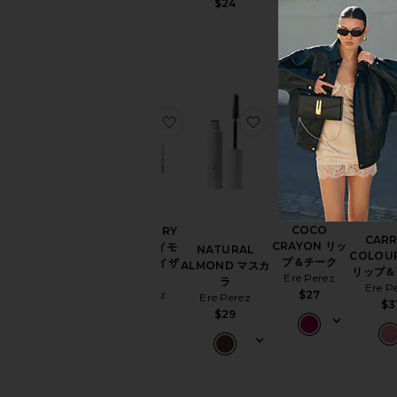
$24
$4
$38
お気に入りCRANBERRY リップ&
お気に入りNATURAL
お気に入
COCO
CRANBERRY
CAR
CRAYON リッ
リップ&アイモ
NATURAL
COLOU
プ＆チーク
イスチャライザ
ALMOND マスカ
リップ＆
Ere Perez
ー
ラ
Ere P
Ere Perez
$27
Ere Perez
$3
$31
$29