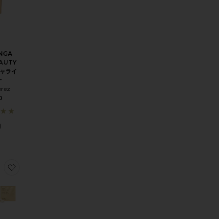
NGA
EAUTY
ャライ
ー
erez
0
)
スカラ
 PENCIL リップペンシル
りCACAO BRONZING POTS ブロンザー
お気に入りGINGKO MICELLAR WATER ミセラーウォーター