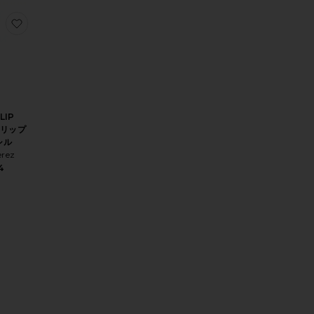
トーン
AYON リップペンシル
りJOJOBA EYE PENCIL アイライナー
お気に入りACAI LIP PENCIL リップペンシル
LIP
L リップ
シル
erez
4