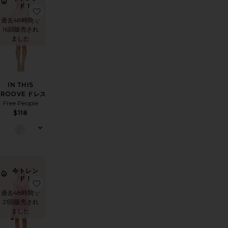
ド！
 ミニドレス
気に入りJOVIE ドレス
お気に入りIN THIS GROOVE ドレス
過去48時間で
16回販売され
ました
IN THIS
GROOVE ドレス
Free People
$118
今トレン
ド！
 ドレス
気に入りALIYAH ドレス
お気に入りCassandra スリップ
過去48時間で
21回販売され
ました