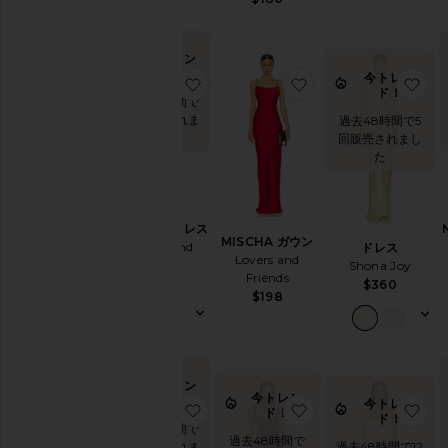
ル
ブ
ラ
今トレン
ド！
ッ
今トレン
お気に入りMARIAM ドレス
お気に入りMISCHA
お
ク
ド！
過去48時間で
ブ
5回販売されま
過去48時間で5
した
レ
回販売されまし
ザ
た
ー
ス
リ
MARIAM ドレス
ム
MISCHA ガウン
Lovers and
ドレス
Lovers and
ブ
Friends
Shona Joy
Friends
$248
$360
ラ
$198
イ
ダ
ル
ブ
今トレン
ラ
今トレン
ド！
イ
今トレン
お気に入りVINCE ドレス
お気に入りPARTY 
お
ド！
ド！
ズ
過去48時間で
メ
過去48時間で
5回販売されま
過去48時間で12