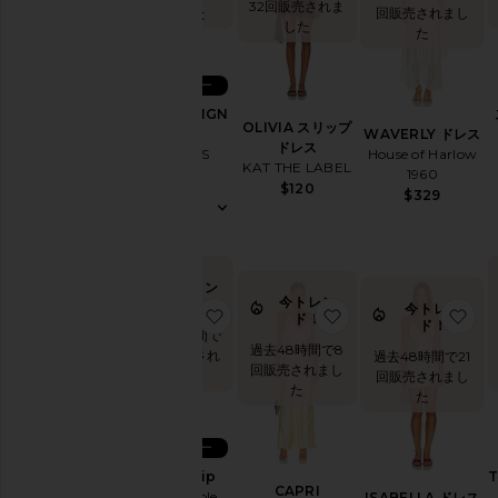
32回販売されま
ド
れました
回販売されまし
した
た
秋
の
プ
ベストセラー
レ
STARS ALIGN
ビ
OLIVIA スリップ
ドレス
WAVERLY ドレス
ュ
ドレス
LIONESS
House of Harlow
ー
KAT THE LABEL
1960
$79
$120
夏
$329
ク
ー
ル
ガ
今トレン
ー
今トレン
ド！
今トレン
お気に入りFiona Slip
お気に入りCAPRI D
お
ド！
ル
ド！
過去48時間で
ガ
過去48時間で8
26回販売され
過去48時間で21
ウ
回販売されまし
ました
回販売されまし
ン
た
た
ガ
ー
デ
ベストセラー
ン
Fiona Slip
T
ウ
CAPRI
Free People
ISABELLA ドレス