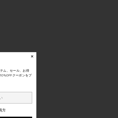
テム、セール、お得
0%0FFクーポンをプ
両方