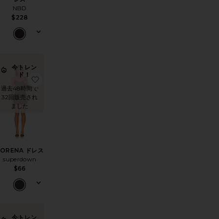
NBD
$228
今トレン
ド！
キシドレス
気に入りJORDAN ミニスリップワンピース
お気に入りSORENA ドレス
過去48時間で
32回販売され
ました
SORENA ドレス
superdown
$66
今トレン