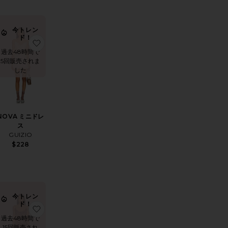
今トレン
ド！
 ガウン
気に入りドレス
お気に入りNOVA ミニドレス
過去48時間で
5回販売されま
した
NOVA ミニドレ
ス
GUIZIO
$228
今トレン
ド！
CRASHER ミディスリットドレス
気に入りELISAN ドレス
お気に入りSKIN マキシドレス
過去48時間で
15回販売され