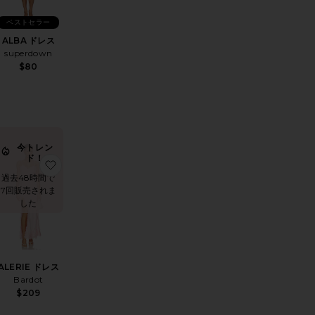
ベストセラー
ALBA ドレス
superdown
$80
今トレン
ド！
DAN SLIP ドレス
気に入りDARCY ドレス
お気に入りALERIE ドレス
過去48時間で
7回販売されま
した
ALERIE ドレス
Bardot
$209