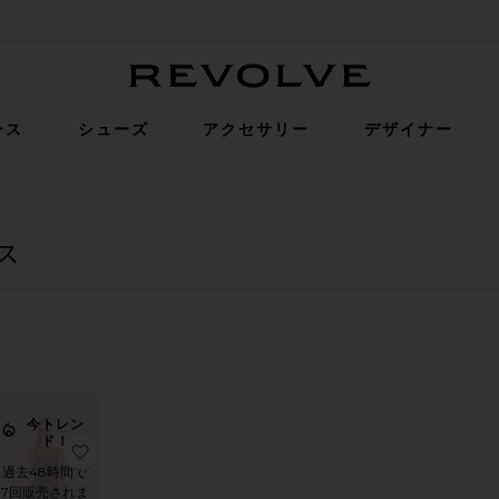
Revolve
ース
シューズ
アクセサリー
デザイナー
ス
ート
る
今トレン
ド！
 スリップドレス
気に入りWAVERLY ドレス
お気に入りスリップドレス
過去48時間で
7回販売されま