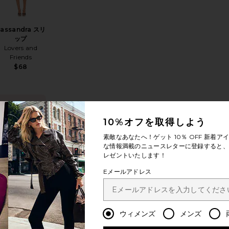
assandra スリ
ップ
Lovers and
Friends
$68
今トレン
ド！
NA ドレス
気に入りSELENA ドレス
お気に入りALERIE ドレス
10%オフを取得しよう
過去48時間で
素敵なあなたへ！ゲット
10％ OFF
新着アイ
17回販売され
な情報満載のニュースレターに登録すると、1
ました
レゼントいたします！
Eメールアドレス
ALERIE ドレス
Bardot
ウィメンズ
メンズ
$159