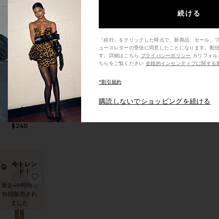
続ける
今トレン
ド！
 ドレス
気に入りMIX MEDIA ドレス
お気に入りKOMAL ドレス
「続行」をクリックした時点で、新商品、セール、
過去48時間で
ュースレターの受信に同意したことになります。配
9回販売されま
す。詳細はこちら
プライバシーポリシー
カリフォルニア州の消費者の方は、こ
した
ちらをご覧ください
金銭的インセンティブに関する
*割引規約
購読しないでショッピングを続ける
KOMAL ドレス
NBD
$240
今トレン
ド！
 ドレス
に入りSHEER GEORGETTE ガウン
お気に入りALBA ドレス
過去48時間で
18回販売され
ました