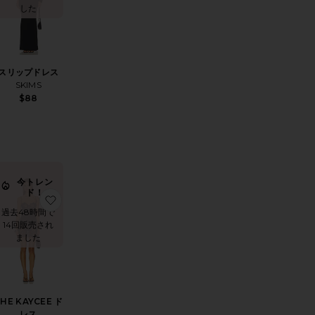
した
スリップドレス
SKIMS
$88
今トレン
ド！
IAMONTE ドレス
気に入りISABELLA ドレス
お気に入りTHE KAYCEE ドレス
過去48時間で
14回販売され
ました
HE KAYCEE ド
レス