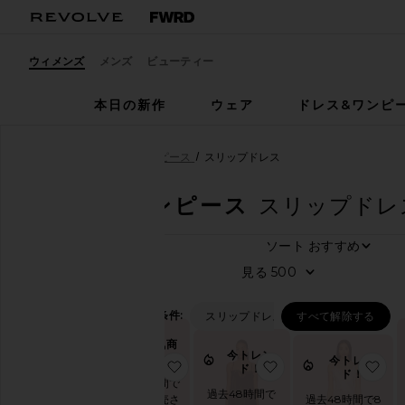
ウィメンズ
メンズ
ビューティー
本日の新作
ウェア
ドレス&ワンピ
ウィメンズ
ドレス&ワンピース
スリップドレス
ドレス&ワンピース
スリップドレ
ソ
737
商品
す
見
べ
て
絞り込み条件:
スリップドレス
すべて解除する
見
大人気商
る
今トレン
品！
今トレン
お気に入りSTARS ALIGN ドレス
お気に入りOLIVIA
お
ド！
ド！
ト
過去48時間で
レ
過去48時間で
100+回販売さ
過去48時間で8
ン