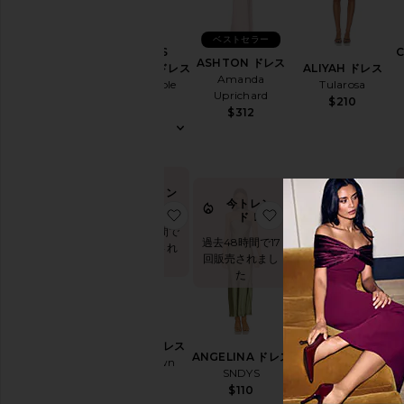
ェ
デ
ィ
ベストセラー
ン
IN THIS
C
ASHTON ドレス
グ
GROOVE ドレス
ALIYAH ドレス
Amanda
に
Free People
Tularosa
Uprichard
$118
$210
ブ
$312
ラ
ッ
ク
タ
イ
今トレン
に
今トレン
ド！
お気に入りJENNIE ドレス
お気に入りANGELI
お
ド！
夜
過去48時間で
の
過去48時間で17
18回販売され
お
回販売されまし
ました
出
た
か
け
バ
ケ
JENNIE ドレス
ANGELINA ドレス
ー
superdown
SELENA ドレス
SNDYS
シ
Camila Coelho
$78
ョ
$110
$239