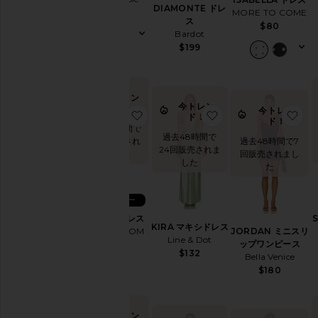
ェ
DIAMONTE ドレ
MORE TO COME
$68
デ
ス
$80
ィ
Bardot
ン
$199
グ
夏
の
今トレン
ミ
今トレン
ド！
今トレン
ニ
お気に入りPECHE ドレス
お気に入りKIRA マ
お
ド！
ド！
過去48時間で
イ
過去48時間で
24回販売され
ブ
過去48時間で7
24回販売されま
ました
ニ
回販売されまし
した
ン
た
グ
シ
ベストセラー
ッ
ク
PECHE ドレス
KIRA マキシドレス
HEARTLOOM
JORDAN ミニスリ
ゲ
Line & Dot
ップワンピース
$169
ッ
$132
Bella Venice
タ
$180
ウ
ェ
イ
ナ
今トレン