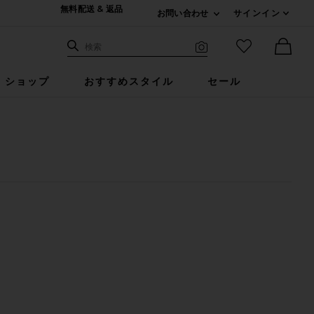
無料配送 & 返品
お問い合わせ
サインイン
Expand For ご連絡
サイト検索
お気に入りア
検索
Visual Search
Ther
ショップ
おすすめスタイル
セール