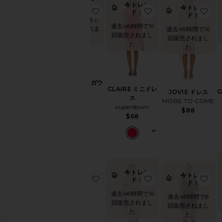
イ
今トレン
ド！
今トレン
お気に入りSAMREEN ガウン
お気に入りCLAIRE
お
ド！
ト
ド！
過去48時間で
昼
過去48時間で19
11回販売されま
過去48時間で16
の
回販売されまし
した
回販売されまし
お
た
た
嬢
様
ス
タ
SAMREEN ガウ
イ
CLAIRE ミニドレ
ン
JOVIE ドレス
ル
ス
NBD
MORE TO COME
superdown
ホ
$250
$88
$68
ワ
イ
ト
お
す
す
め
今トレン
今トレン
ス
お気に入りIN THIS GROOVE ドレス
お気に入りASHTON
お
ド！
ド！
タ
イ
過去48時間で16
過去48時間で8
ル
回販売されまし
回販売されまし
た
ウ
た