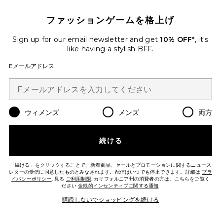
ファッションゲームを格上げ
Sign up for our email newsletter and get
10% OFF*
, it's
like having a stylish BFF.
Eメールアドレス
ウィメンズ
メンズ
両方
続ける
「続ける」をクリックすることで、新着商品、セールとプロモーションに関するニュース
レターの受信に同意したものとみなされます。配信はいつでも停止できます。詳細は
プラ
CHARITIE ドレス
イバシーポリシー
. 見る
ご利用制限
. カリフォルニア州の消費者の方は、こちらをご覧く
ALL THE WAYS
ださい
金銭的インセンティブに関する通知
.
$78
購読しないでショッピングを続ける