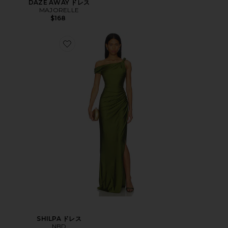
DAZE AWAY ドレス
MAJORELLE
$168
SHILPA ドレス
NBD