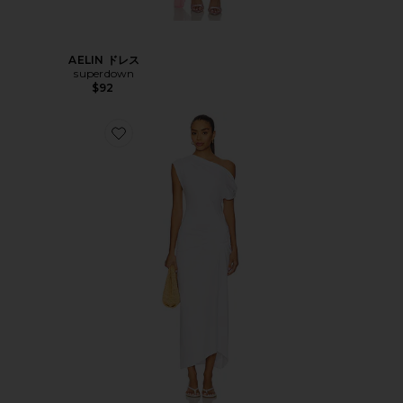
AELIN ドレス
superdown
$92