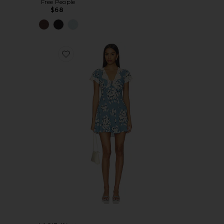
Free People
$68