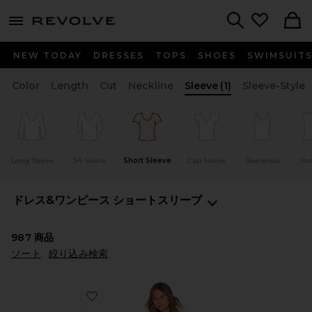
menu - shows more content
Revolve, Apparel & Fashion
Search
NEW TODAY
DRESSES
TOPS
SHOES
SWIMSUIT
Color
Length
Cut
Neckline
Sleeve
(1)
Sleeve-Style
Long Sleeve
3/4 Sleeve
Short Sleeve
Cap Sleeve
Sleeveless
Str
ドレス&ワンピース
ショートスリーブ
987
商品
ソート
絞り込み検索