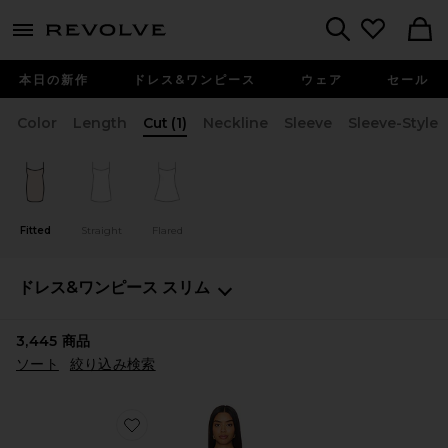
menu - shows more content
Revolve, Apparel & Fashion
Search
本日の新作
ドレス&ワンピース
ウェア
セール
Color
Length
Cut
(1)
Neckline
Sleeve
Sleeve-Style
Fitted
Straight
Flared
ドレス&ワンピース
スリム
3,445
商品
ソート
絞り込み検索