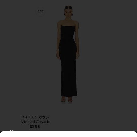
BRIGGS ガウン
Michael Costello
$298
CLOSE MODAL