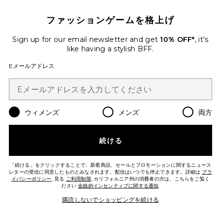
ファッションゲームを格上げ
Sign up for our email newsletter and get
10% OFF*
, it's
like having a stylish BFF.
Eメールアドレス
ウィメンズ
メンズ
両方
続ける
「続ける」をクリックすることで、新着商品、セールとプロモーションに関するニュース
レターの受信に同意したものとみなされます。配信はいつでも停止できます。詳細は
プラ
イバシーポリシー
. 見る
ご利用制限
. カリフォルニア州の消費者の方は、こちらをご覧く
ださい
金銭的インセンティブに関する通知
.
JOBELLE ドレス
購読しないでショッピングを続ける
superdown
$88