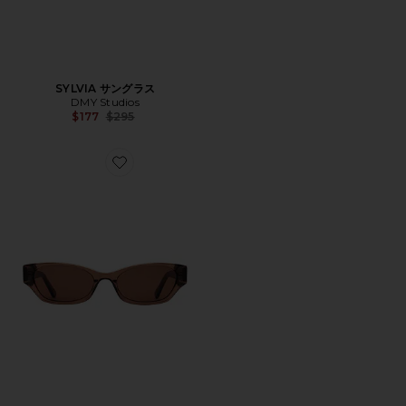
SYLVIA サングラス
DMY Studios
Previous price:
$177
$295
Favorite SUKI サングラス