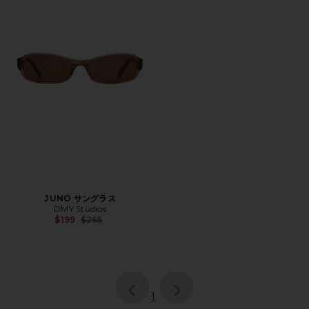
JUNO サングラス
DMY Studios
Previous price:
$199
$265
page
of 1, currently selected
1