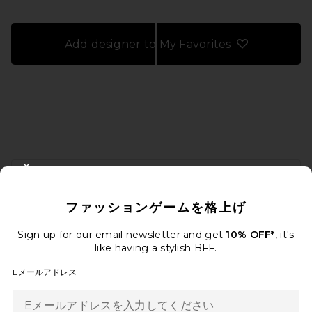
Add designer to My Favorites
FOOTER
CLOSE MODAL
10%オフを取得しよう
ファッションゲームを格上げ
メールを送信することにより、当社のニュースレターに登録。いつで
も配信停止できます。
プライバシーポリシー
Sign up for our email newsletter and get
10% OFF*
, it's
Email Address
like having a stylish BFF.
Eメールアドレス
Sign Up