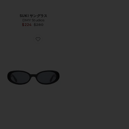
SUKI サングラス
DMY Studios
Previous price:
$224
$280
Favorite VALENTINA サングラス