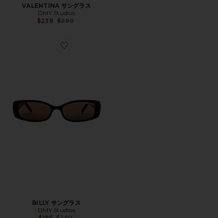
VALENTINA サングラス
DMY Studios
Previous price:
$238
$280
Favorite BILLY サングラス
BILLY サングラス
DMY Studios
Previous price:
$195
$260