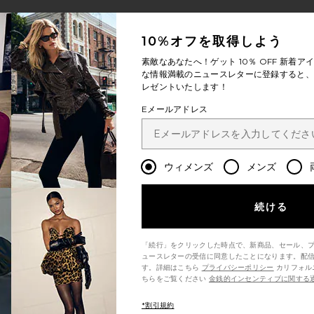
10%オフを取得しよう
素敵なあなたへ！ゲット
10％ OFF
新着アイ
な情報満載のニュースレターに登録すると、1
レゼントいたします！
Eメールアドレス
ウィメンズ
メンズ
続ける
「続行」をクリックした時点で、新商品、セール、
ュースレターの受信に同意したことになります。配
す。詳細はこちら
プライバシーポリシー
カリフォルニア州の消費者の方は、こ
ちらをご覧ください
金銭的インセンティブに関する
*割引規約