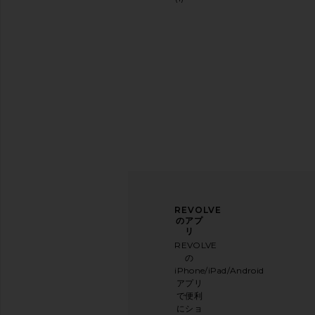
ニュ
アン
REVOLVE
ース
ケー
のアプ
レタ
トに
リ
ー登
ご協
REVOLVE
録
力く
の
ださ
iPhone/iPad/Android
メー
い
アプリ
ルニ
本日
で便利
ュー
のお
にショ
スレ
買い