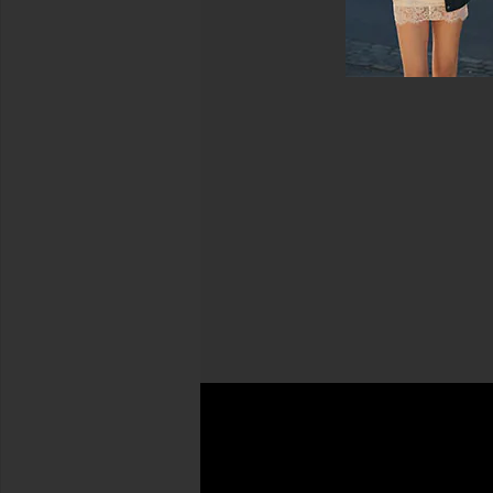
プラ
イバ
シー
ポリ
シー
E
メ
ー
サインアップ
ル
ア
ド
レ
ス
カスタマー
イ
サービス
ン
フ
お問
配
REVOLVE
ォ
い合
送
の特長
メ