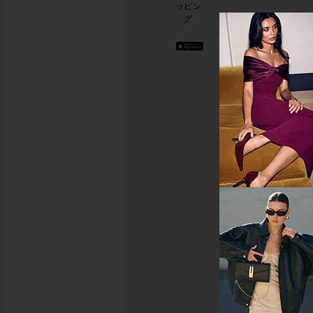
ッピン
ター
物に
グ
に登
関す
録し
る簡
て、
単な
10%
アン
オフ
ケー
を取
トを
得し
実施
よう
.
して
お洒
おり
落な
ます
コン
テン
アン
ツを
ケー
お届
けし
トを
ま
行う
す。
いつ
でも
配信
停止
が可
能で
す。