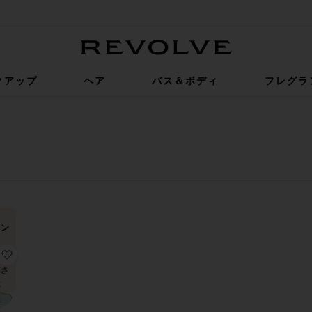
Revolve
クアップ
ヘア
バス＆ボディ
フレグラ
レン
！
USION PATCH ボディシートマスク
OUTH PATCHES アイマスク
FOREHEAD OCCLUSION PATCH シートマスク
お気に入りDECOLLETTE, BREAST & BUTT PATCH ボディシ
間
売さ
た