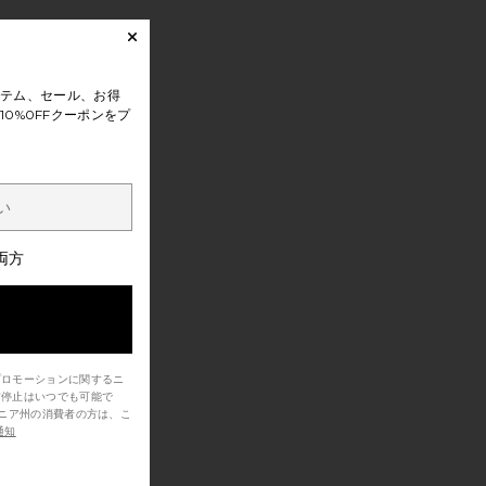
テム、セール、お得
0%0FFクーポンをプ
両方
プロモーションに関するニ
信停止はいつでも可能で
通知