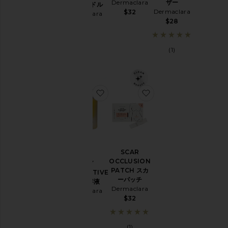
Dermaclara
ザー
ティバンドル
ラ
Dermaclara
$32
Dermaclara
ベ
$28
ル
$124
&
セ
(1)
ッ
ト
Price
お気に入りDAILY RESTORATIVE 
お気に入りSCAR OCC
SCAR
OCCLUSION
DAILY
PATCH スカ
RESTORATIVE
ーパッチ
OIL 美容液
Dermaclara
Dermaclara
$32
$65
(1)