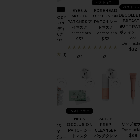
テ
ベストセラー
ゴ
ベストセラ
ベストセラー
リ
EYES &
FOREHEAD
ー
DECOLLET
MOUTH
OCCLUSION
BELLY & BODY
BREAST
PATCHES ア
PATCH シー
OCCLUSION
メ
BUTT PA
イマスク
トマスク
PATCH ボディ
イ
ボディシー
Dermaclara
Dermaclara
シートマスク
ク
スク
$32
$32
Dermaclara
ア
Dermacla
$40
ッ
$32
プ
(1)
(3)
(3)
ス
キ
ン
ケ
お気に入りAGELESS BEAUTY B
お気に入りNECK OCC
お気に入り
ア
ツ
ー
ル
ベストセラー
&
ブ
NECK
PATCH
ラ
リップセ
OCCLUSION
PREP
AGELESS
シ
Dermacla
PATCH シー
CLEANSER
BEAUTY
$38
トマスク
パッチクレン
ト
BUNDLE ビュー