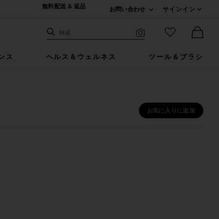
無料配送 & 返品
お問い合わせ
サインイン
Expand For ご連絡
サイト検索
お気に入りア
検索
Visual Search
Ther
ンス
ヘルス＆ウェルネス
ツール＆ブラシ
お気に入りに追加
ートマスク