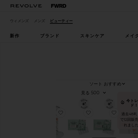
ウィメンズ
メンズ
ビューティー
新作
ブランド
スキンケア
メイ
デザイナー
Dermaclara
Dermaclara
ソート
10
商品
す
見る
べ
今ト
て
ド
見
お気に入りBELLY & BODY OCCL
お気に入りEYES & M
お気に入り
過去48時
る
で12回販
れまし
カ