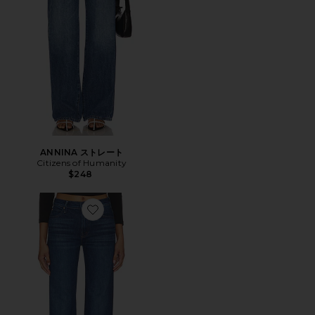
ANNINA ストレート
Citizens of Humanity
$248
Favorite LIL KICK IT デニム