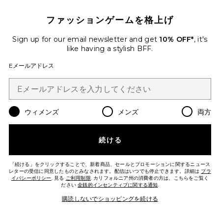
ファッションゲームを格上げ
新作
Sign up for our email newsletter and get
10% OFF*
, it's
Genova Low Rise Petite
Bootcut Jean
like having a stylish BFF.
Citizens of Humanity
$248
Eメールアドレス
Favorite 90'S ストレートレッグ
ウィメンズ
メンズ
両方
続ける
「続ける」をクリックすることで、新着商品、セールとプロモーションに関するニュース
レターの受信に同意したものとみなされます。配信はいつでも停止できます。詳細は
プラ
イバシーポリシー
. 見る
ご利用制限
. カリフォルニア州の消費者の方は、こちらをご覧く
ださい
金銭的インセンティブに関する通知
.
購読しないでショッピングを続ける