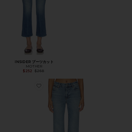
INSIDER ブーツカット
MOTHER
Previous price:
$252
$268
Favorite THE PIXIE ARROW デニム