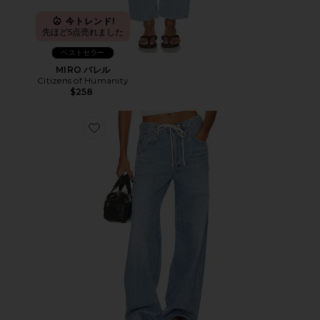
今トレンド!
先ほど5点売れました
ベストセラー
MIRO バレル
Citizens of Humanity
$258
Favorite BRYNN デニム