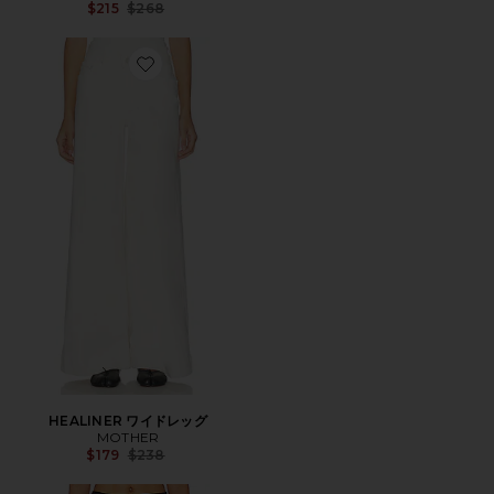
Previous price:
$215
$268
Favorite HEALINER ワイドレッグ
HEALINER ワイドレッグ
MOTHER
Previous price:
$179
$238