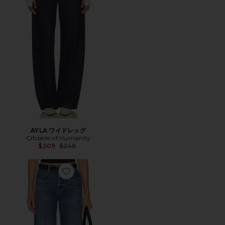
AYLA ワイドレッグ
Citizens of Humanity
Previous price:
$209
$248
Favorite ANNINA ストレート