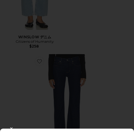
WINSLOW デニム
Citizens of Humanity
$258
Favorite Genova Low Rise Petite Bootcut Jean
CLOSE MODAL