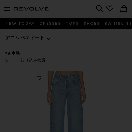
menu - shows more content
Revolve, Apparel & Fashion
Search
NEW TODAY
DRESSES
TOPS
SHOES
SWIMSUIT
デニム
ペティート
79
商品
ソート
絞り込み検索
Favorite AYLA デニム