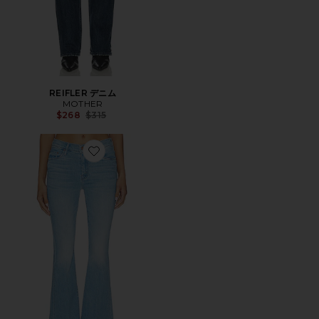
REIFLER デニム
MOTHER
Previous price:
$268
$315
Favorite WEEKEND フレア