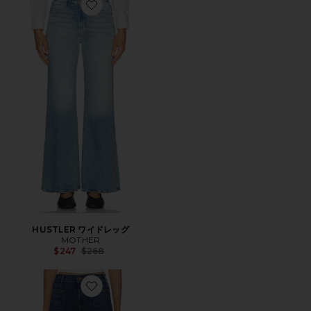
Favorite HUSTLER ワイドレッグ
HUSTLER ワイドレッグ
MOTHER
Previous price:
$247
$268
Favorite LIL HUSTLER ROLLER PATCH POCKET SN