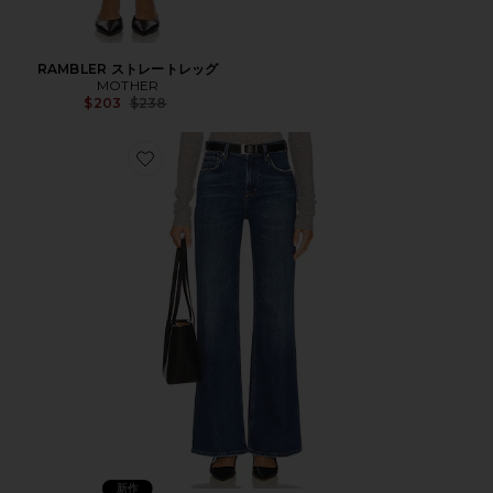
RAMBLER ストレートレッグ
MOTHER
Previous price:
$203
$238
Favorite Kimberly 70s Petite Flare Jean
新作