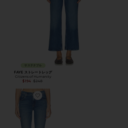
サステナブル
FAYE ストレートレッグ
Citizens of Humanity
Previous price:
$194
$248
Favorite INSIDER ブーツカット