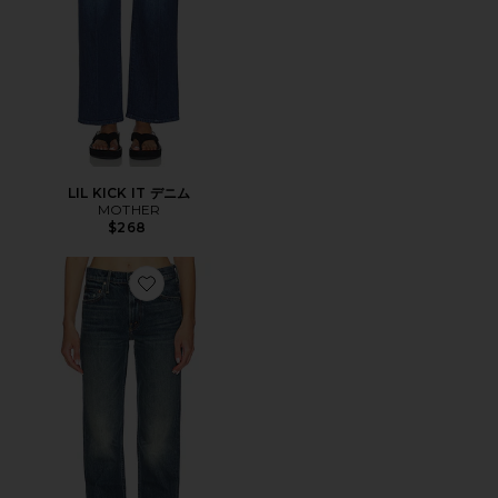
LIL KICK IT デニム
MOTHER
$268
Favorite REIFLER デニム