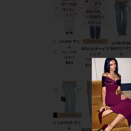
ド！
間で7回販
間で7回販
お気に入りLANIE デニム
お気に入りLILIAN デニ
お気に入りB
売されま
売されま
過去48時間
した
した
で5回販売さ
れました
コレクション
LANIE デニ
LILIAN デニ
LOW RIS
ム
ム
BAGGY デ
BELLA ボーイフ
superdown
ALL THE
ム
レンド
WAYS
$74
EB Denim
GRLFRND
$80
$330
Sale price:
$137
$235
Previous pri
お気に入りBELLA デニム
お気に入りLOOSIE デニ
お気に入りD
ベストセラー
コレクション
BELLA デニ
LOOSIE デニ
SHE'S AL
ム
ム
THAT デニ
DONNY デニム