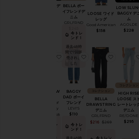
在
THE LEO デ
BELLA ボー
LOW SLUN
庫
ニム
イフレンドデ
BAGGY デ
LOOSE ワイド
状
FRAME
ニム
況
ム
レッグ
GRLFRND
$248
AGOLDE
Good American
$245
$228
$158
今トレ
ンド！
過去48時
間で7回販
お気に入りWINSLOW デニム
お気に入りBAGGY DA
お気に入りBE
売されま
した
コレクション
コレクション
WINSLOW
BAGGY
HIGH RIS
デニム
DAD ボーイ
LOOSE ス
BELLA
Citizens of
フレンド
レートレッ
DRAWSTRING
Humanity
LEVI'S
デニム
デニム
$110
Sale price:
$194
$258
RE/DONE
GRLFRND
Previous price:
$295
Sale price:
$216
$269
今トレ
今トレ
Previous pri
ンド！
ンド！
今トレン
過去48時
過去48時