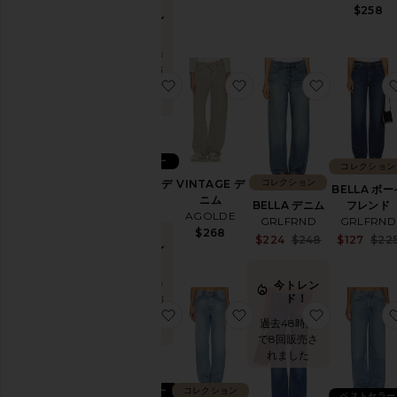
$128
$258
今トレ
ンド！
サ
過去48時
イ
ズ
間で7回販
お気に入りTHE LEO デニム
お気に入りB
お気に入りVINT
売されま
した
カ
ラ
ー
ベストセラー
コレクション
コレクション
THE LEO デ
VINTAGE デ
BELLA ボー
Price
ニム
ニム
フレンド
BELLA デニム
FRAME
AGOLDE
GRLFRND
GRLFRND
$248
$268
Sale price:
$127
$22
$224
$248
ス
今トレ
Previous pri
ト
ンド！
レ
ッ
今トレン
過去48時
チ
ド！
間で8回販
お気に入りTHE LEO デニム
お気に入りBELLA ボー
お気に入りL
売されま
過去48時間
した
で8回販売さ
股
れました
上
ベストセラー
コレクション
ベストセラー