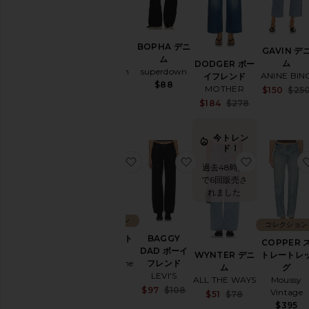
新作
デニム
BOPHA デニ
GAVIN デ
Good
ム
ム
DODGER ボー
American
superdown
ANINE BIN
イフレンド
$158
$88
MOTHER
$150
$25
Sale price:
$184
$278
Previous pri
今トレン
ド！
お気に入りSAIGE ストレート
お気に入りBAGGY DA
お気に入りW
過去48時間
で6回販売さ
れました
コレクション
コレクション
SAIGE スト
BAGGY
COPPER 
レート
DAD ボーイ
トレートレ
WYNTER デニ
Rag & Bone
フレンド
グ
ム
LEVI'S
$288
Moussy
ALL THE WAYS
Sale price:
$97
$108
Vintage
Sale price:
$51
$78
Previous price:
Previous pri
$395