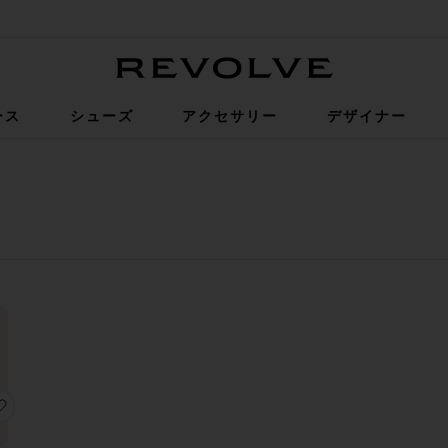
Revolve
ース
シューズ
アクセサリー
デザイナー
 ボーイフレンド
 THE FREE GOOD LUCK ミッドライド
お気に入りLOW LOOSE ボーイフレンド