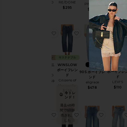
GRLFRND
RE/DONE
LIONESS
PISTOLA
$235
$295
$99
$188
お気に入りBELLA デニム
お気に入りWINSLOW 
お気に入り9
コレクション
サステナブル
新作
BELLA デニ
WINSLOW
EASY DA
ム
ボーイフレン
ボーイフレ
90S ボーイフレ
GRLFRND
ド
ド
ンド
Citizens of
Sale price:
$195
$259
LEVI'S
aligrace
Previous price:
Humanity
$110
$478
$258
今トレ
ンド！
過去48時
間で5回販
お気に入りデニム
お気に入りBOPHA デニ
お気に入りD
売されま
した