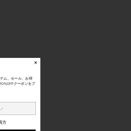
テム、セール、お得
0%0FFクーポンをプ
両方