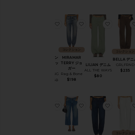
お気に入りGAVIN ロングワイドレッ
お気に入りMIRAMAR T
お気に入りL
コレクション
コレクション
GAVIN ロン
MIRAMAR
BELLA デニ
グワイドレッ
TERRY ジョ
GRLFRND
LILIAN デニム
グ
ガー
ALL THE WAYS
$235
ANINE BING
Rag & Bone
$80
$198
Sale price:
$138
$250
Previous price:
お気に入りWINSLOW デニム
お気に入りHAISLEY 
お気に入りT
コレクション