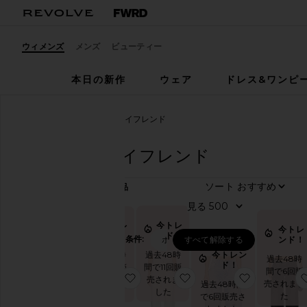
ウィメンズ
メンズ
ビューティー
本日の新作
ウェア
ドレス&ワンピ
ウィメンズ
デニム
ボーイフレンド
デニム
ボーイフレンド
ソート
137
商品
す
見る
べ
今トレ
今トレ
今トレ
て
ンド！
ンド！
絞り込み条件:
ボーイフレンド
すべて解除する
ンド！
見
今トレン
過去48時
過去48時
過去48時
ド！
る
間で11回販
間で8回販
間で6回販
お気に入りJORDAN デニム
お気に入りEASY DAD
お気に入りWE
売されま
売されま
売されまし
過去48時間
した
した
た
で6回販売さ
ト