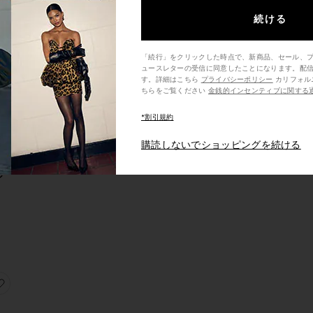
続ける
「続行」をクリックした時点で、新商品、セール、
ュースレターの受信に同意したことになります。配
す。詳細はこちら
プライバシーポリシー
カリフォルニア州の消費者の方は、こ
ボーイフレンド
0S ボーイフレンド
お気に入りEASY DAD ボーイフレンド
ちらをご覧ください
金銭的インセンティブに関する
*割引規約
購読しないでショッピングを続ける
D
ン
ム
ODGER ボーイフレンド
お気に入りGAVIN デニム