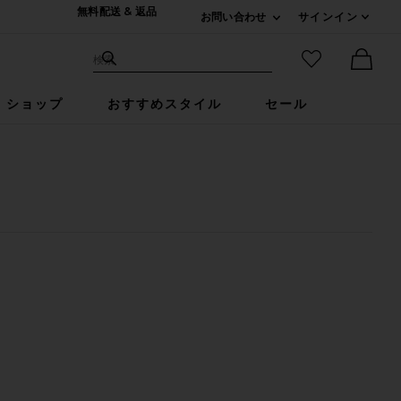
無料配送 & 返品
お問い合わせ
サインイン
Expand For ご連絡
サイト検索
お気に入りア
検索
Ther
ショップ
おすすめスタイル
セール