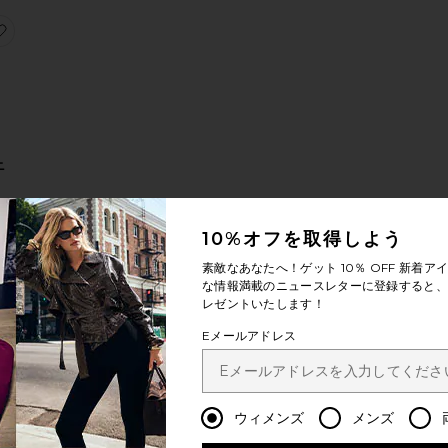
ム
ELLA ボーイフレンド
お気に入りLOW RISE BAGGY デニム
E
ニ
10%オフを取得しよう
ce:
素敵なあなたへ！ゲット
10％ OFF
新着アイ
な情報満載のニュースレターに登録すると、1
レゼントいたします！
ム
ONNY デニム
お気に入りSHE'S ALL THAT デニム
Eメールアドレス
ウィメンズ
メンズ
L
ム