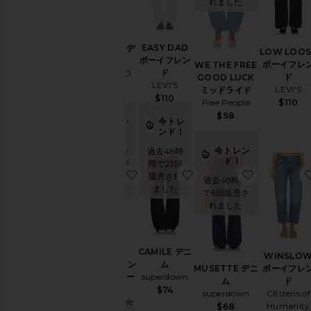
レ
れました
ン
ド
新作
ジ
EASY DAD
JORDAN デ
LOW LOOS
ボーイフレン
ョ
ニム
ボーイフレ
WE THE FREE
ド
ー
GRLFRND
ド
GOOD LUCK
LEVI'S
ツ
$235
LEVI'S
ミッドライド
$110
Free People
$110
$98
今トレ
今トレ
フ
ンド！
ンド！
ィ
ッ
今トレン
過去48時
過去48時
ト
ド！
間で13回販
間で23回
お気に入りGOOD LUCK プリント
お気に入りCAMILE デニ
お気に入りM
売されま
販売され
過去48時間
した
ました
で6回販売さ
ス
タ
れました
イ
ル
GOOD
CAMILE デニ
WINSLO
デ
LUCK プリン
ム
ボーイフレ
MUSETTE デニ
ザ
トバレルジー
superdown
ド
ム
イ
ンズ
$74
Citizens of
superdown
ナ
Free People
ー
Humanity
$68