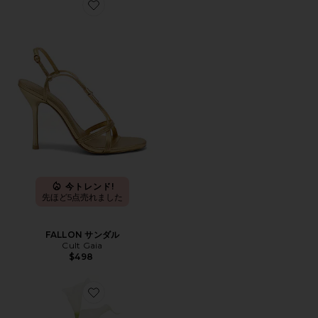
Favorite FALLON サンダル
今トレンド!
先ほど5点売れました
FALLON サンダル
Cult Gaia
$498
Favorite FLORENCE クラッチ