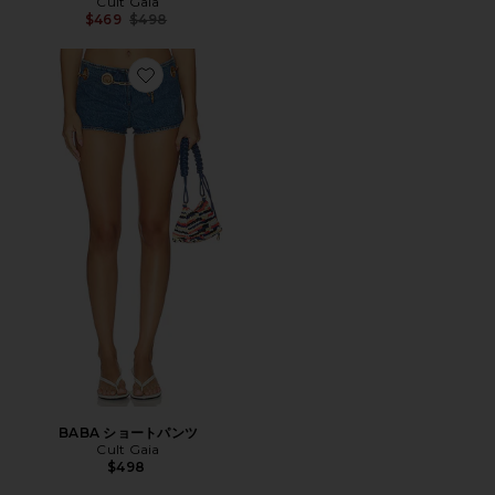
Cult Gaia
Previous price:
$469
$498
Favorite BABA ショートパンツ
BABA ショートパンツ
Cult Gaia
$498