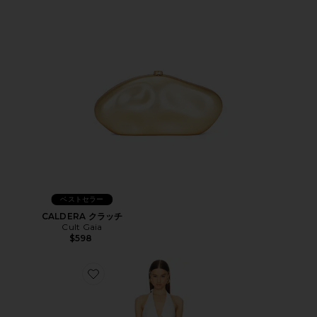
ベストセラー
CALDERA クラッチ
Cult Gaia
$598
Favorite ANICE ミニドレス