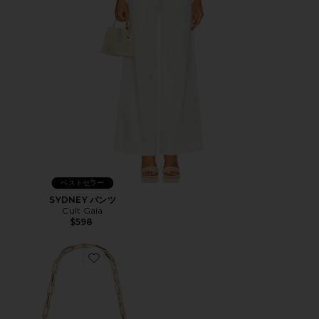
ベストセラー
SYDNEY パンツ
Cult Gaia
$598
Favorite AURA クラッチ