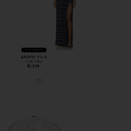
ベストセラー
AASHVI ドレス
Cult Gaia
$1,298
Favorite CALDERA クラッチ