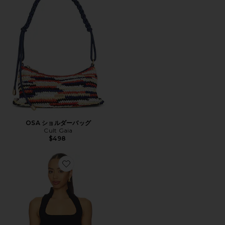
OSA ショルダーバッグ
Cult Gaia
$498
Favorite LAKSHMI トップ