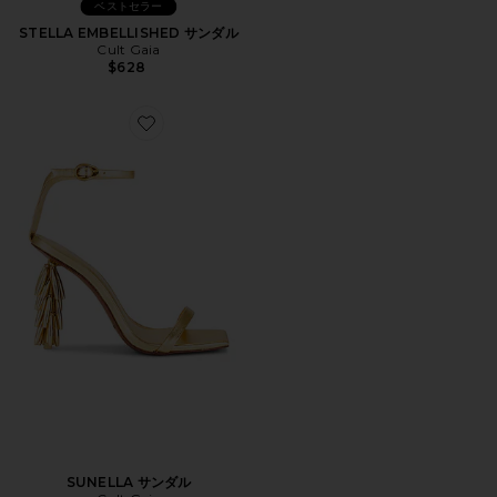
ベストセラー
STELLA EMBELLISHED サンダル
Cult Gaia
$628
Favorite SUNELLA サンダル
SUNELLA サンダル