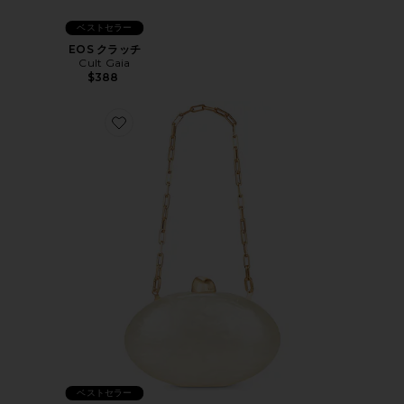
ベストセラー
EOS クラッチ
Cult Gaia
$388
Favorite EVIANA クラッチ
ベストセラー