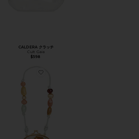
CALDERA クラッチ
Cult Gaia
$598
Favorite MERCIER リストレットバッグ