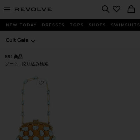
menu - shows more content
Revolve, Apparel & Fashion
Search
NEW TODAY
DRESSES
TOPS
SHOES
SWIMSUIT
Cult Gaia
591
商品
ソート
絞り込み検索
Favorite BRIELLE リストレット