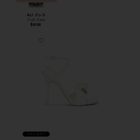
ALI ドレス
Cult Gaia
$898
Favorite CARLY サンダル
ベストセラー