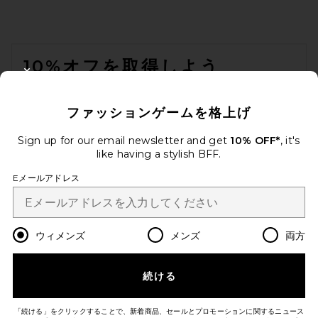
FOOTER
10%オフを取得しよう
CLOSE MODAL
メールを送信することにより、当社のニュースレターに登録。いつで
も配信停止できます。
プライバシーポリシー
ファッションゲームを格上げ
Email Address
Sign up for our email newsletter and get
10% OFF*
, it's
like having a stylish BFF.
Sign Up
Eメールアドレス
ja
USD
Change Country Regions Preferences
ウィメンズ
メンズ
両方
続ける
改善にご協力ください！
本日のお買い物に関する簡単なアンケートを実施しております
Let's Go!
「続ける」をクリックすることで、新着商品、セールとプロモーションに関するニュース