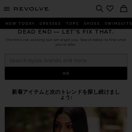
menu - shows more content
Revolve, Apparel & Fashion
Search
NEW TODAY
DRESSES
TOPS
SHOES
SWIMSUIT
DEAD END — LET’S FIX THAT.
The link’s not working but we’ve got you. Search below to find what
you’re after.
検索
新着アイテムと次のトレンドを探し続けまし
ょう: