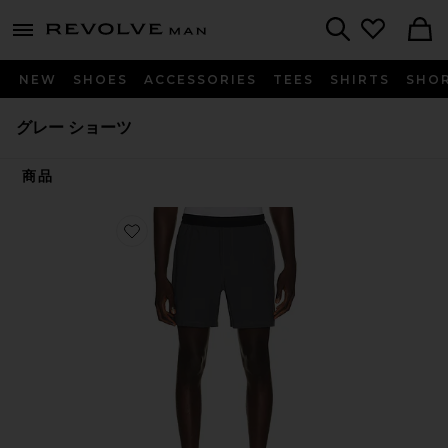
Revolve
menu - shows more content
Search
NEW
SHOES
ACCESSORIES
TEES
SHIRTS
SHO
グレー ショーツ
商品
Favorite WARPLITE RANGE 裏地付きショートパンツ