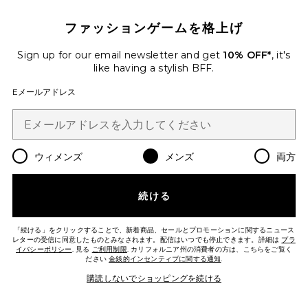
ファッションゲームを格上げ
NIRAN ショートパンツ
Sanea
Sign up for our email newsletter and get
10% OFF*
, it's
Previous price:
$278
$370
like having a stylish BFF.
Eメールアドレス
Favorite ショートパンツ
ウィメンズ
メンズ
両方
続ける
「続ける」をクリックすることで、新着商品、セールとプロモーションに関するニュース
レターの受信に同意したものとみなされます。配信はいつでも停止できます。詳細は
プラ
イバシーポリシー
. 見る
ご利用制限
. カリフォルニア州の消費者の方は、こちらをご覧く
ださい
金銭的インセンティブに関する通知
.
購読しないでショッピングを続ける