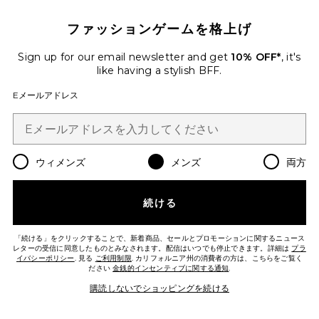
Favorite BERKELEY ローファー
ファッションゲームを格上げ
Sign up for our email newsletter and get
10% OFF*
, it's
like having a stylish BFF.
Eメールアドレス
ウィメンズ
メンズ
両方
続ける
新作
「続ける」をクリックすることで、新着商品、セールとプロモーションに関するニュース
BERKELEY ローファー
レターの受信に同意したものとみなされます。配信はいつでも停止できます。詳細は
プラ
G.H.BASS
イバシーポリシー
. 見る
ご利用制限
. カリフォルニア州の消費者の方は、こちらをご覧く
ださい
金銭的インセンティブに関する通知
.
$150
購読しないでショッピングを続ける
Favorite SKIFF ローファー