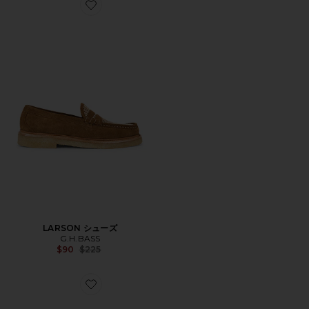
Favorite LARSON シューズ
LARSON シューズ
G.H.BASS
Previous price:
$90
$225
Favorite SONOMA ローファー