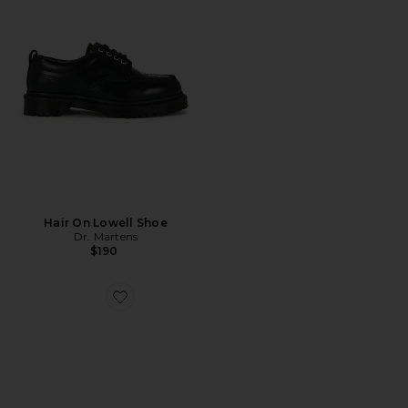
Hair On Lowell Shoe
Dr. Martens
$190
Favorite WIDE シューズ