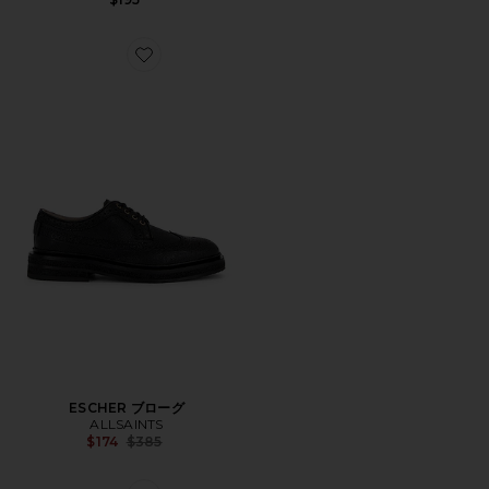
Favorite ESCHER ブローグ
ESCHER ブローグ
ALLSAINTS
Previous price:
$174
$385