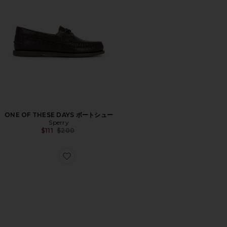
ONE OF THESE DAYS ボートシュー
Sperry
Previous price:
$111
$200
Favorite LARSON シューズ