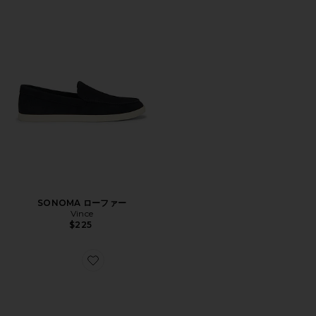
SONOMA ローファー
Vince
$225
Favorite Hair On Lowell Shoe