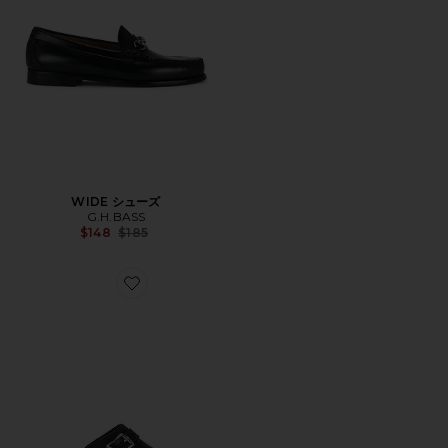
WIDE シューズ
G.H.BASS
Previous price:
$148
$185
Favorite ミュール