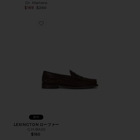
Dr. Martens
Previous price:
$169
$260
Favorite LEXINGTON ローファー
新作
LEXINGTON ローファー
G.H.BASS
$160