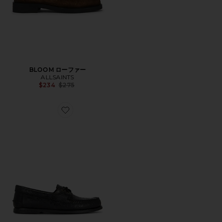
BLOOM ローファー
ALLSAINTS
Previous price:
$234
$275
Favorite ONE OF THESE DAYS ボートシュー