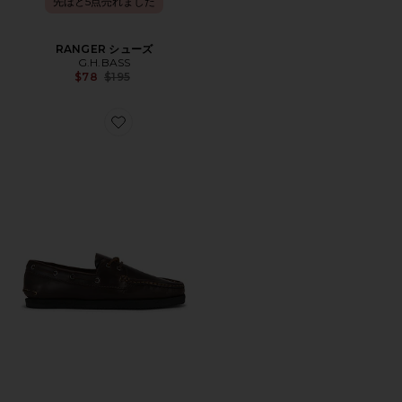
先ほど5点売れました
RANGER シューズ
G.H.BASS
Previous price:
$78
$195
Favorite GODNEY BOAT ボートシュー