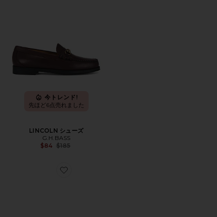
今トレンド!
先ほど6点売れました
LINCOLN シューズ
G.H.BASS
Previous price:
$84
$185
Favorite ONE OF THESE DAYS ボートシュー