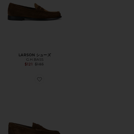
LARSON シューズ
G.H.BASS
Previous price:
$121
$185
Favorite BLOOM ローファー